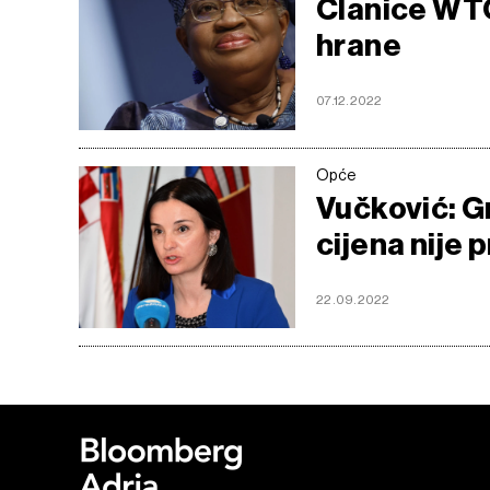
Članice WTO
hrane
07.12.2022
Opće
Vučković: Gn
cijena nije
22.09.2022