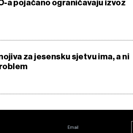
-a pojačano ograničavaju izvoz
ojiva za jesensku sjetvu ima, a ni
 problem