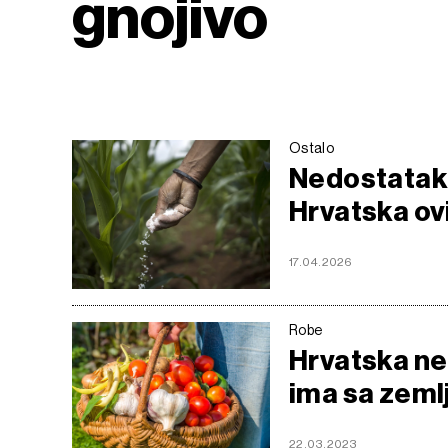
gnojivo
Ostalo
Nedostatak g
Hrvatska ov
17.04.2026
Robe
Hrvatska ne
ima sa zeml
22.03.2023