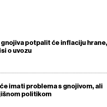
nojiva potpalit će inflaciju hrane,
isi o uvozu
će imati problema s gnojivom, ali
jišnom politikom