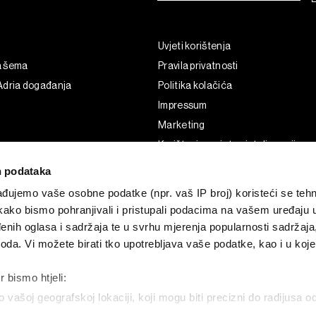
Uvjeti korištenja
a šema
Pravila privatnosti
Adria događanja
Politika kolačića
Impressum
Marketing
Korištenje umjetne inteligencije
 podataka
đujemo vaše osobne podatke (npr. vaš IP broj) koristeći se teh
kako bismo pohranjivali i pristupali podacima na vašem uređaju 
enih oglasa i sadržaja te u svrhu mjerenja popularnosti sadržaja
zvoda. Vi možete birati tko upotrebljava vaše podatke, kao i u koj
 bismo htjeli:
o vašoj geografskoj lokaciji, koji mogu biti precizni do radijusa o