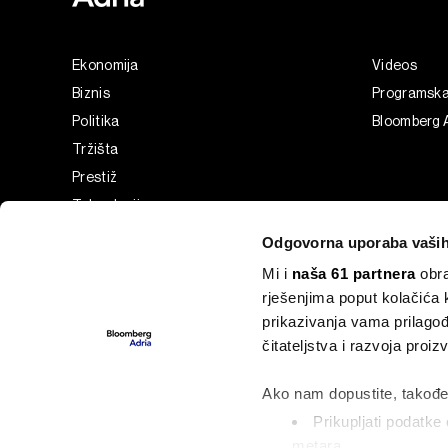
Ekonomija
Videos
Biznis
Programsk
Politika
Bloomberg 
Tržišta
Prestiž
Tehnologija
Green
Odgovorna uporaba vaših
Sport
Mi i
naša 61 partnera
obra
Businessweek Adria
rješenjima poput kolačića 
Analiza
prikazivanja vama prilagođ
Adria Insight
čitateljstva i razvoja proi
Pokretači - Regionalni razvoj Hrvatske
Ako nam dopustite, također
Prikupljati podatke 
metara