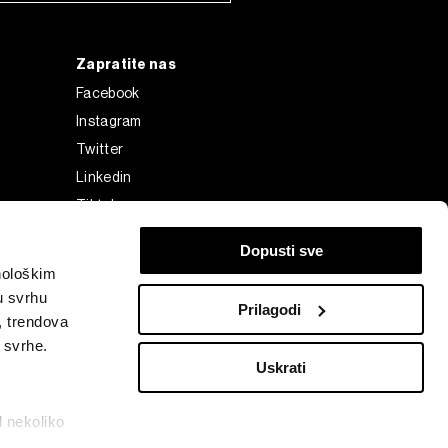
Zapratite nas
Facebook
Instagram
Twitter
Linkedin
Tiktok
Dopusti sve
nološkim
u svrhu
Prilagodi
, trendova
e svrhe.
Uskrati
d nekoliko