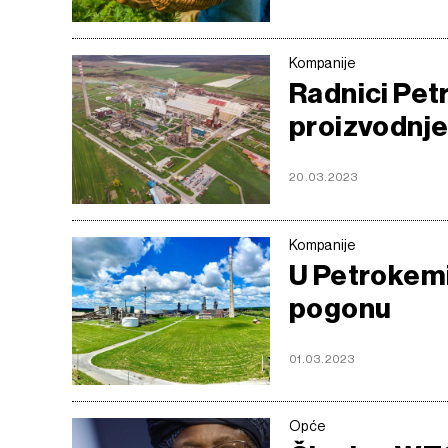
Kompanije
Radnici Pet
proizvodnje
20.03.2023
Kompanije
U Petrokemi
pogonu
01.03.2023
Opće