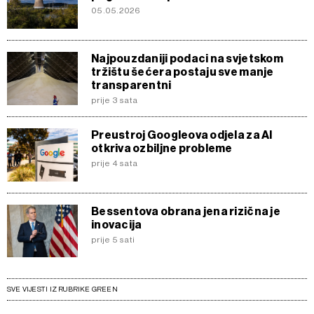
05.05.2026
Najpouzdaniji podaci na svjetskom
tržištu šećera postaju sve manje
transparentni
prije 3 sata
Preustroj Googleova odjela za AI
otkriva ozbiljne probleme
prije 4 sata
Bessentova obrana jena rizična je
inovacija
prije 5 sati
SVE VIJESTI IZ RUBRIKE GREEN