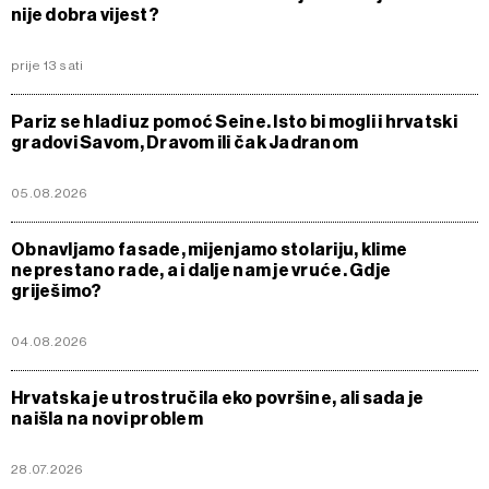
nije dobra vijest?
prije 13 sati
Pariz se hladi uz pomoć Seine. Isto bi mogli i hrvatski
gradovi Savom, Dravom ili čak Jadranom
05.08.2026
Obnavljamo fasade, mijenjamo stolariju, klime
neprestano rade, a i dalje nam je vruće. Gdje
griješimo?
04.08.2026
Hrvatska je utrostručila eko površine, ali sada je
naišla na novi problem
28.07.2026