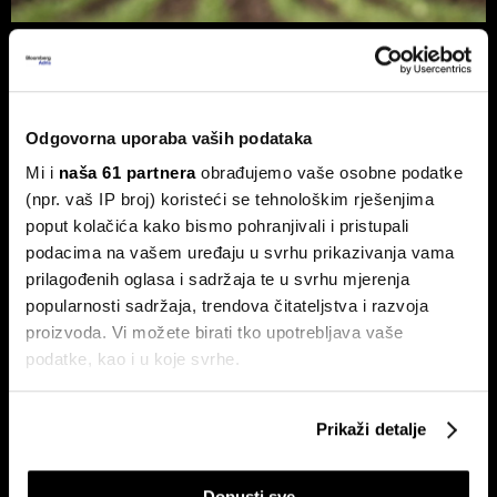
Hrvatska je utrostručila eko
površine, ali sada je naišla na novi
problem
Nakon desetljeća snažnog rasta, daljnji razvoj sve više ovisi
Odgovorna uporaba vaših podataka
o tržištu, a sve manje o novim hektarima.
Mi i
naša 61 partnera
obrađujemo vaše osobne podatke
(npr. vaš IP broj) koristeći se tehnološkim rješenjima
poput kolačića kako bismo pohranjivali i pristupali
podacima na vašem uređaju u svrhu prikazivanja vama
prilagođenih oglasa i sadržaja te u svrhu mjerenja
popularnosti sadržaja, trendova čitateljstva i razvoja
proizvoda. Vi možete birati tko upotrebljava vaše
podatke, kao i u koje svrhe.
Kako rast klimatskih rizika
Hrvatska je kronični uvoznik
mijenja industriju osiguranja
energije, ljeti uvoz struje doseže
Ako nam dopustite, također bismo htjeli:
i preko 30 posto
Prikaži detalje
Prikupljati podatke o vašoj geografskoj lokaciji,
koji mogu biti precizni do radijusa od nekoliko metara
Dopusti sve
Prepoznati vaš uređaj tako što ćemo aktivno