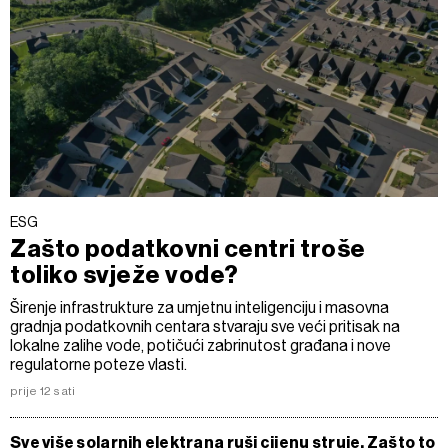
ESG
Zašto podatkovni centri troše
toliko svježe vode?
Širenje infrastrukture za umjetnu inteligenciju i masovna
gradnja podatkovnih centara stvaraju sve veći pritisak na
lokalne zalihe vode, potičući zabrinutost građana i nove
regulatorne poteze vlasti.
prije 12 sati
Sve više solarnih elektrana ruši cijenu struje. Zašto to