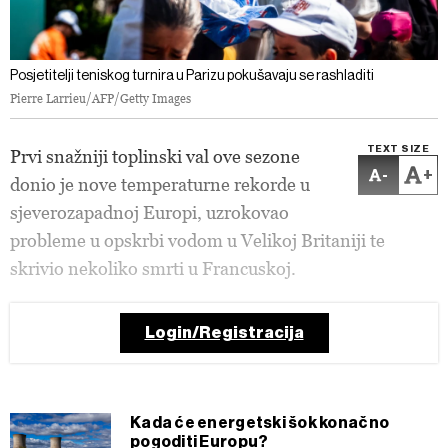
Posjetitelji teniskog turnira u Parizu pokušavaju se rashladiti
Pierre Larrieu/AFP/Getty Images
TEXT SIZE
Prvi snažniji toplinski val ove sezone
-
+
donio je nove temperaturne rekorde u
sjeverozapadnoj Europi, uzrokovao
probleme u opskrbi vodom u Velikoj Britaniji te
skrivio nekoliko smrti u Francuskoj.
Login/Registracija
Kada će energetski šok konačno
pogoditi Europu?