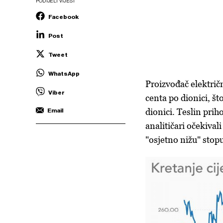
PODIJELI VIJEST
Facebook
Post
Tweet
WhatsApp
Proizvođač električn
Viber
centa po dionici, št
dionici. Teslin prih
Email
analitičari očekival
"osjetno nižu" stop