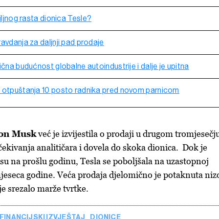
biljnog rasta dionica Tesle?
avdanja za daljnji pad prodaje
ična budućnost globalne autoindustrije i dalje je upitna
e otpuštanja 10 posto radnika pred novom parnicom
on Musk
već je izvijestila o prodaji u drugom tromjesečj
čekivanja analitičara i dovela do skoka dionica. Dok je
su na prošlu godinu, Tesla se poboljšala na uzastopnoj
mjeseca godine. Veća prodaja djelomično je potaknuta ni
 je srezalo marže tvrtke.
FINANCIJSKI IZVJEŠTAJ
DIONICE