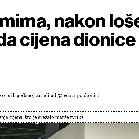
emima, nakon loše
da cijena dionice
o o prilagođenoj zaradi od 52 centa po dionici
ja cijena, što je srezalo marže tvrtke