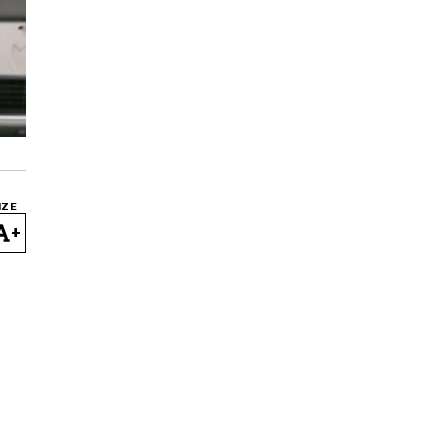
IZE
+