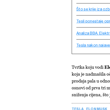
Što se krije iza oz
Tesli ponestaje opr
Analiza BBA: Elektr
Tesla nakon najav
Tvrtka koju vodi
El
koja je nadmašila o
prodaja pala u odno
osnovi od prva tri 
sniženja cijena, što
TESLA
ELON MUSK