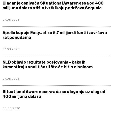
Ulaganje osnivača Situational Awarenessa od 400
milijuna dolara otišlo tvrtki koju podržava Sequoia
07.08.2026
Apollo kupuje EasyJet za 5,7 milijardi funti i završava
rat ponudama
07.08.2026
NLB objavio rezultate poslovanja – kako ih
komentiraju analitičari i što će biti s dionicom
07.08.2026
Situational Awareness vraća se ulaganju uz ulog od
400 milijuna dolara
06.08.2026