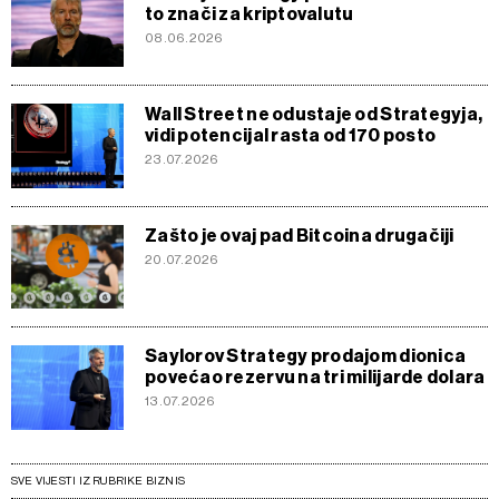
to znači za kriptovalutu
08.06.2026
Wall Street ne odustaje od Strategyja,
vidi potencijal rasta od 170 posto
23.07.2026
Zašto je ovaj pad Bitcoina drugačiji
20.07.2026
Saylorov Strategy prodajom dionica
povećao rezervu na tri milijarde dolara
13.07.2026
SVE VIJESTI IZ RUBRIKE BIZNIS