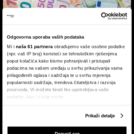
Vlasnik Magazinske kleti izdaje
obveznice - centraliziranom
kuhinjom do trostrukog rasta marže
Odgovorna uporaba vaših podataka
Tvrtka Superior Ugostiteljstvo izdaje trogodišnje
Mi i
naša 61 partnera
obrađujemo vaše osobne podatke
obveznice vrijedne 1,5 milijuna eura, više od milijun eura
ulažu u sustav centralizirane pripreme hrane.
(npr. vaš IP broj) koristeći se tehnološkim rješenjima
poput kolačića kako bismo pohranjivali i pristupali
podacima na vašem uređaju u svrhu prikazivanja vama
prilagođenih oglasa i sadržaja te u svrhu mjerenja
popularnosti sadržaja, trendova čitateljstva i razvoja
proizvoda. Vi možete birati tko upotrebljava vaše
podatke, kao i u koje svrhe.
Ako nam dopustite, također bismo htjeli:
Prikaži detalje
Ovo je nova strategija shopping
Evo kako BOX NOW želi
Prikupljati podatke o vašoj geografskoj lokaciji,
centara u eri online kupnje
oblikovati budućnost logistike u
Hrvatskoj
koji mogu biti precizni do radijusa od nekoliko metara
Dopusti sve
Prepoznati vaš uređaj tako što ćemo aktivno