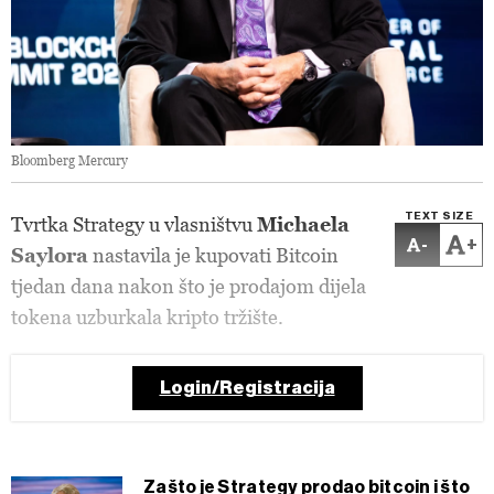
Bloomberg Mercury
TEXT SIZE
Tvrtka Strategy u vlasništvu
Michaela
-
+
Saylora
nastavila je kupovati Bitcoin
tjedan dana nakon što je prodajom dijela
tokena uzburkala kripto tržište.
Login/Registracija
Zašto je Strategy prodao bitcoin i što