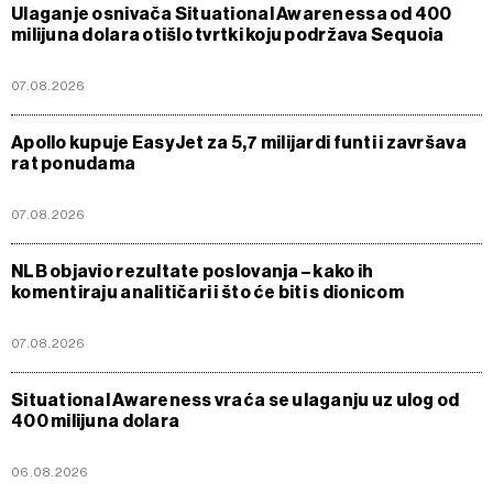
Ulaganje osnivača Situational Awarenessa od 400
milijuna dolara otišlo tvrtki koju podržava Sequoia
07.08.2026
Apollo kupuje EasyJet za 5,7 milijardi funti i završava
rat ponudama
07.08.2026
NLB objavio rezultate poslovanja – kako ih
komentiraju analitičari i što će biti s dionicom
07.08.2026
Situational Awareness vraća se ulaganju uz ulog od
400 milijuna dolara
06.08.2026