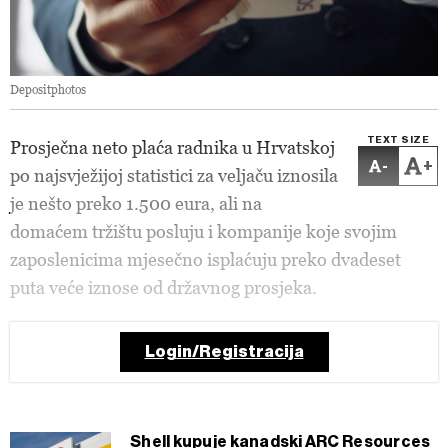
Depositphotos
TEXT SIZE
Prosječna neto plaća radnika u Hrvatskoj
-
+
po najsvježijoj statistici za veljaču iznosila
je nešto preko 1.500 eura, ali na
domaćem tržištu posluju i kompanije koje svojim
zaposlenicima mjesečno isplaćuju preko dvadeset
puta veće iznose od državnog prosjeka.
Login/Registracija
Shell kupuje kanadski ARC Resources