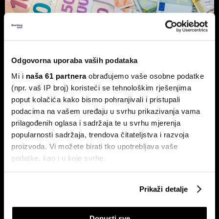
Vlasnik Magazinske kleti izdaje
obveznice - centraliziranom
kuhinjom do trostrukog rasta marže
Odgovorna uporaba vaših podataka
Tvrtka Superior Ugostiteljstvo izdaje trogodišnje
Mi i
naša 61 partnera
obrađujemo vaše osobne podatke
obveznice vrijedne 1,5 milijuna eura, više od milijun eura
ulažu u sustav centralizirane pripreme hrane.
(npr. vaš IP broj) koristeći se tehnološkim rješenjima
poput kolačića kako bismo pohranjivali i pristupali
podacima na vašem uređaju u svrhu prikazivanja vama
prilagođenih oglasa i sadržaja te u svrhu mjerenja
popularnosti sadržaja, trendova čitateljstva i razvoja
proizvoda. Vi možete birati tko upotrebljava vaše
podatke, kao i u koje svrhe.
Ako nam dopustite, također bismo htjeli:
Prikaži detalje
Ovo je nova strategija shopping
Evo kako BOX NOW želi
Prikupljati podatke o vašoj geografskoj lokaciji,
centara u eri online kupnje
oblikovati budućnost logistike u
Hrvatskoj
koji mogu biti precizni do radijusa od nekoliko metara
Dopusti sve
Prepoznati vaš uređaj tako što ćemo aktivno