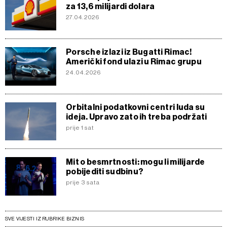
za 13,6 milijardi dolara
27.04.2026
Porsche izlazi iz Bugatti Rimac!
Američki fond ulazi u Rimac grupu
24.04.2026
Orbitalni podatkovni centri luda su
ideja. Upravo zato ih treba podržati
prije 1 sat
Mit o besmrtnosti: mogu li milijarde
pobijediti sudbinu?
prije 3 sata
SVE VIJESTI IZ RUBRIKE BIZNIS