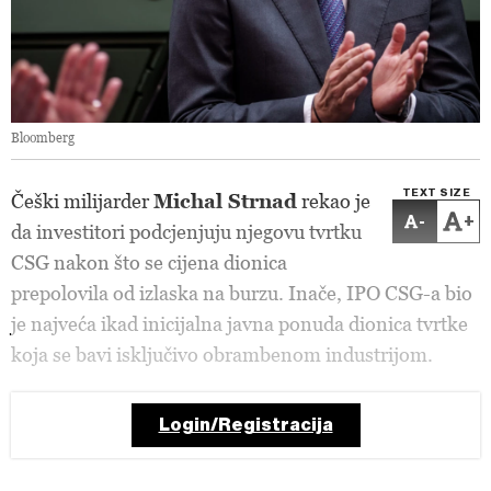
Bloomberg
TEXT SIZE
Češki milijarder
Michal Strnad
rekao je
-
+
da investitori podcjenjuju njegovu tvrtku
CSG nakon što se cijena dionica
prepolovila od izlaska na burzu. Inače, IPO CSG-a bio
je najveća ikad inicijalna javna ponuda dionica tvrtke
koja se bavi isključivo obrambenom industrijom.
Login/Registracija