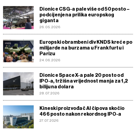
Dionice CSG-a pale više od 50 posto –
podcijenjena prilika europskog
giganta
26.05.2026
Europski obrambeni div KNDS kreće po
milijarde na burzama u Frankfurtu i
Parizu
24.06.2026
Dionice SpaceX-a pale 20 posto od
IPO-a, tržišna vrijednost manja za 1,2
bilijuna dolara
28.07.2026
Kineski proizvođač AI čipova skočio
466 posto nakon rekordnog IPO-a
27.07.2026