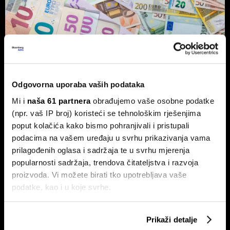
Vlasnik Magazinske kleti izdaje
obveznice - centraliziranom
kuhinjom do trostrukog rasta marže
Odgovorna uporaba vaših podataka
Tvrtka Superior Ugostiteljstvo izdaje trogodišnje
Mi i
naša 61 partnera
obrađujemo vaše osobne podatke
obveznice vrijedne 1,5 milijuna eura, više od milijun eura
ulažu u sustav centralizirane pripreme hrane.
(npr. vaš IP broj) koristeći se tehnološkim rješenjima
poput kolačića kako bismo pohranjivali i pristupali
podacima na vašem uređaju u svrhu prikazivanja vama
prilagođenih oglasa i sadržaja te u svrhu mjerenja
popularnosti sadržaja, trendova čitateljstva i razvoja
proizvoda. Vi možete birati tko upotrebljava vaše
podatke, kao i u koje svrhe.
Ako nam dopustite, također bismo htjeli:
Ovo je nova strategija shopping
Evo kako BOX NOW želi
Prikaži detalje
Prikupljati podatke o vašoj geografskoj lokaciji,
centara u eri online kupnje
oblikovati budućnost logistike u