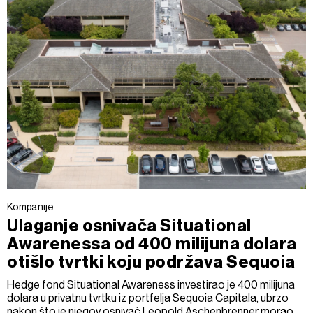
Kompanije
Ulaganje osnivača Situational
Awarenessa od 400 milijuna dolara
otišlo tvrtki koju podržava Sequoia
Hedge fond Situational Awareness investirao je 400 milijuna
dolara u privatnu tvrtku iz portfelja Sequoia Capitala, ubrzo
nakon što je njegov osnivač Leopold Aschenbrenner morao