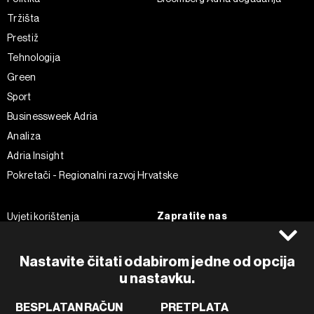
Tržišta
Prestiž
Tehnologija
Green
Sport
Businessweek Adria
Analiza
Adria Insight
Pokretači - Regionalni razvoj Hrvatske
Zapratite nas
Uvjeti korištenja
Pravila privatnosti
Facebook
Politika kolačića
Instagram
Nastavite čitati odabirom jedne od opcija
Impressum
Twitter
u nastavku.
Marketing
Linkedin
BESPLATAN RAČUN
PRETPLATA