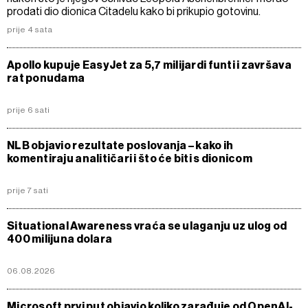
prodati dio dionica Citadelu kako bi prikupio gotovinu.
prije 4 sata
Apollo kupuje EasyJet za 5,7 milijardi funti i završava
rat ponudama
prije 6 sati
NLB objavio rezultate poslovanja – kako ih
komentiraju analitičari i što će biti s dionicom
prije 7 sati
Situational Awareness vraća se ulaganju uz ulog od
400 milijuna dolara
06.08.2026
Microsoft prvi put objavio koliko zarađuje od OpenAI-