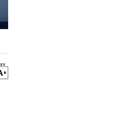
IZE
+