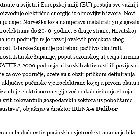
trane u svijetu i Europskoj uniji (EU) postaju sve važniji
proizvodnje električne energije iz obnovljivih izvora. Novi
ju daje i Norveška koja namjerava instalirati 30 gigavat
roelektrana do 2040. godine. S druge strane, Hrvatskoj
na tom području te je razvoj ovakvih projekata zbog
nosti Istarske županije potrebno pažljivo planirati.
nosti Istarske županije, poput sezonskog utjecaja turizma
ATURA 2000 područja, ribarskih aktivnosti ili povijesn
e za ovo područje, uzete su u obzir prilikom definiranja
j uključive pučinske vjetroelektrane kojoj u prvom planu 
zvodnje električne energije već maksimiziranje zbroja
 svih relevantnih gospodarskih sektora uz poboljšanje
sustava", objašnjava direktor IRENA-e
Dalibor
prema budućnosti s pučinskim vjetroelektranama je bila