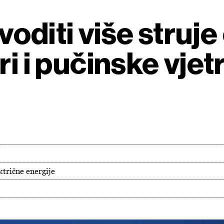
zvoditi više struj
ri i pučinske vje
ktrične energije