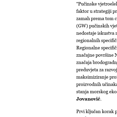
"Pučinske vjetroelek
faktor u strategiji 
zamah prema tom cil
(GW) pučinskih vjet
nedostaje iskustva 
regionalnih specifič
Regionalne specifič
značajne površine N
značaja brodogradnj
preduvjeta za razvo
maksimiziranje proi
proizvodnih učinaka
stanja morskog eko
Jovanović
.
Prvi ključan korak 