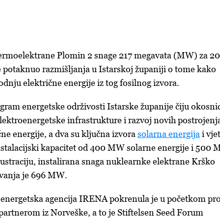
termoelektrane Plomin 2 snage 217 megavata (MW) za 20
 potaknuo razmišljanja u Istarskoj županiji o tome kako
dnju električne energije iz tog fosilnog izvora.
ogram energetske održivosti Istarske županije čiju okosni
lektroenergetske infrastrukture i razvoj novih postrojenj
ne energije, a dva su ključna izvora
solarna energija
i vje
 instalacijski kapacitet od 400 MW solarne energije i 500
ilustraciju, instalirana snaga nuklearnke elektrane Krško
vanja je 696 MW.
a energetska agencija IRENA pokrenula je u početkom pro
 partnerom iz Norveške, a to je Stiftelsen Seed Forum