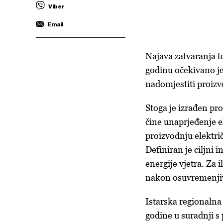
Viber
Email
Najava zatvaranja 
godinu očekivano je
nadomjestiti proizvo
Stoga je izrađen pr
čine unaprjeđenje e
proizvodnju električ
Definiran je ciljni
energije vjetra. Za 
nakon osuvremenji
Istarska regionaln
godine u suradnji s