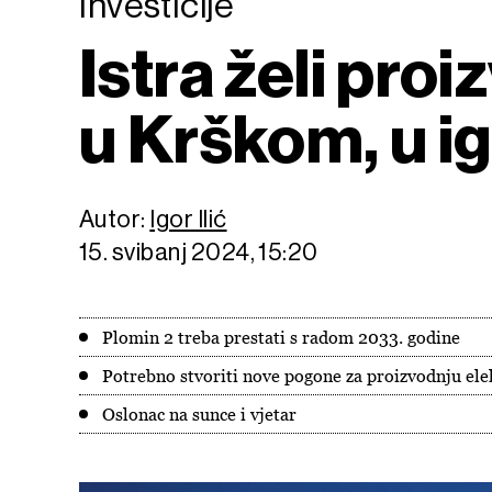
Investicije
Istra želi proi
u Krškom, u ig
Autor:
Igor Ilić
15. svibanj 2024, 15:20
Plomin 2 treba prestati s radom 2033. godine
Potrebno stvoriti nove pogone za proizvodnju ele
Oslonac na sunce i vjetar