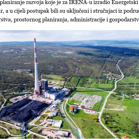
 planiranje razvoja koje je za IRENA-u izradio Energetski
, a u cijeli postupak bili su uključeni i stručnjaci iz podru
arstva, prostornog planiranja, administracije i gospodarstv