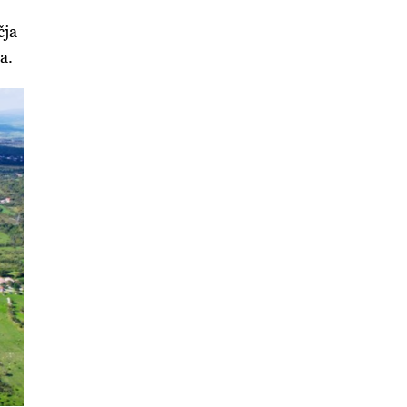
čja
a.