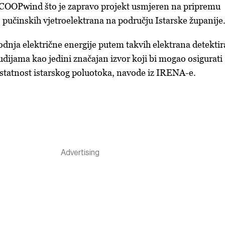
u COOPwind što je zapravo projekt usmjeren na pripremu
j pučinskih vjetroelektrana na području Istarske županije
odnja električne energije putem takvih elektrana detekti
udijama kao jedini značajan izvor koji bi mogao osigurati
tatnost istarskog poluotoka, navode iz IRENA-e.