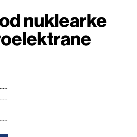
e od nuklearke
troelektrane