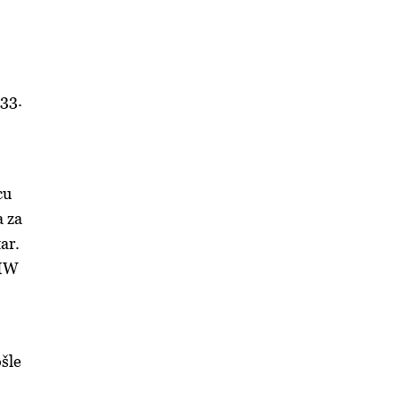
33.
cu
a za
tar.
 MW
šle