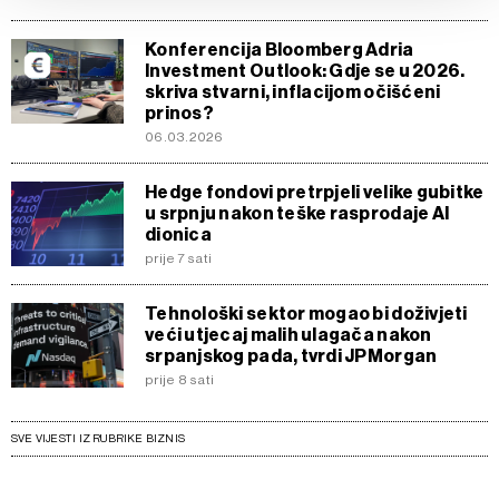
vašim pravima pročitajte u našoj
Politici privatnosti
, a o
Konferencija Bloomberg Adria
kolačićima i drugim sličnim tehnologijama u
Politici kolačića
.
Investment Outlook: Gdje se u 2026.
Kolačiće u bilo kojem trenutku možete ponovno ažurirati klikom
skriva stvarni, inflacijom očišćeni
na „Prikaži detalje“. Privolu možete u bilo kojem trenutku
prinos?
06.03.2026
povući bez negativnih posljedica.
Hedge fondovi pretrpjeli velike gubitke
u srpnju nakon teške rasprodaje AI
dionica
prije 7 sati
Tehnološki sektor mogao bi doživjeti
veći utjecaj malih ulagača nakon
srpanjskog pada, tvrdi JPMorgan
prije 8 sati
SVE VIJESTI IZ RUBRIKE BIZNIS