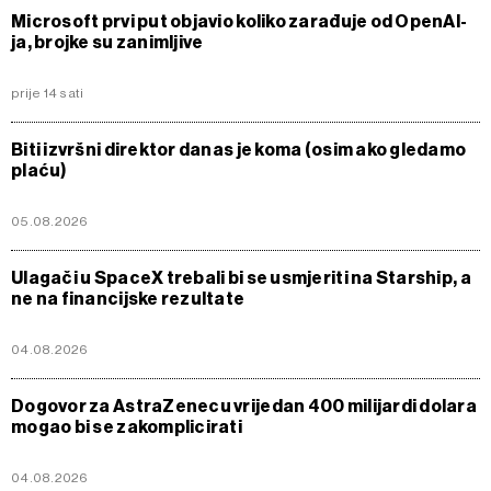
Microsoft prvi put objavio koliko zarađuje od OpenAI-
ja, brojke su zanimljive
prije 14 sati
Biti izvršni direktor danas je koma (osim ako gledamo
plaću)
05.08.2026
Ulagači u SpaceX trebali bi se usmjeriti na Starship, a
ne na financijske rezultate
04.08.2026
Dogovor za AstraZenecu vrijedan 400 milijardi dolara
mogao bi se zakomplicirati
04.08.2026