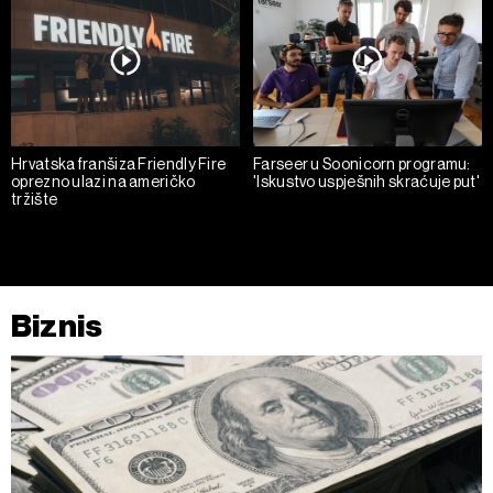
Hrvatska franšiza Friendly Fire
Farseer u Soonicorn programu:
oprezno ulazi na američko
'Iskustvo uspješnih skraćuje put'
tržište
Biznis