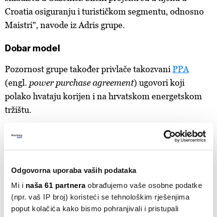
Croatia osiguranju i turističkom segmentu, odnosno
Maistri", navode iz Adris grupe.
Dobar model
Pozornost grupe također privlače takozvani
PPA
(engl.
power purchase agreement
) ugovori koji
polako hvataju korijen i na hrvatskom energetskom
tržištu.
"Oni su dobar model ugovaranja kupnje električne
energije iz obnovljivih izvora te aktivno pratimo te
trendove na tržištu energije. Fiksiranje cijene
Odgovorna uporaba vaših podataka
električne energije na duže razdoblje tvrtkama
Mi i
naša 61 partnera
obrađujemo vaše osobne podatke
omogućuje bolje planiranje troškova i smanjuje rizik
(npr. vaš IP broj) koristeći se tehnološkim rješenjima
od fluktuacije cijena, pomaže u planiranju dugoročnih
poput kolačića kako bismo pohranjivali i pristupali
strategija i investicija te pozitivno utječe na ugled