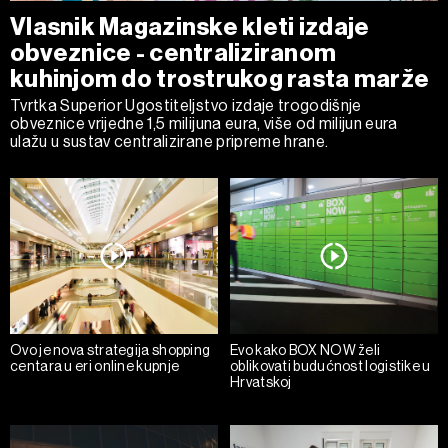
Vlasnik Magazinske kleti izdaje
obveznice - centraliziranom
kuhinjom do trostrukog rasta marže
Tvrtka Superior Ugostiteljstvo izdaje trogodišnje
obveznice vrijedne 1,5 milijuna eura, više od milijun eura
ulažu u sustav centralizirane pripreme hrane.
Ovo je nova strategija shopping
Evo kako BOX NOW želi
centara u eri online kupnje
oblikovati budućnost logistike u
Hrvatskoj