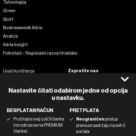
Tehnologija
Green
Sport
Businessweek Adria
Analiza
Adria Insight
Pokretači - Regionalni razvoj Hrvatske
Zapratite nas
Uvjeti korištenja
Pravila privatnosti
Facebook
Politika kolačića
Instagram
Nastavite čitati odabirom jedne od opcija
u nastavku.
Impressum
Twitter
Marketing
Linkedin
BESPLATAN RAČUN
PRETPLATA
Korištenje umjetne inteligencije
Tiktok
Pročitajte ovaj i još 3 članka
Neograničen
pristup
(ne odnosi se na PREMIUM
premium sadržaju na svih 5
članke)
portala