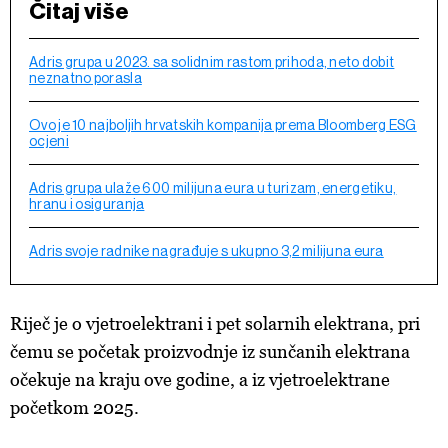
Čitaj više
Adris grupa u 2023. sa solidnim rastom prihoda, neto dobit
neznatno porasla
Ovo je 10 najboljih hrvatskih kompanija prema Bloomberg ESG
ocjeni
Adris grupa ulaže 600 milijuna eura u turizam, energetiku,
hranu i osiguranja
Adris svoje radnike nagrađuje s ukupno 3,2 milijuna eura
Riječ je o vjetroelektrani i pet solarnih elektrana, pri
čemu se početak proizvodnje iz sunčanih elektrana
očekuje na kraju ove godine, a iz vjetroelektrane
početkom 2025.