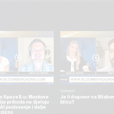
Connect
o SpaceX-u: Muskove
Je li dogovor na Blisko
ije prihoda ne djeluju
blizu?
AI poslovanje i dalje
izično