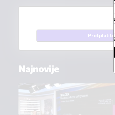
M
Pretplatite
Najnovije