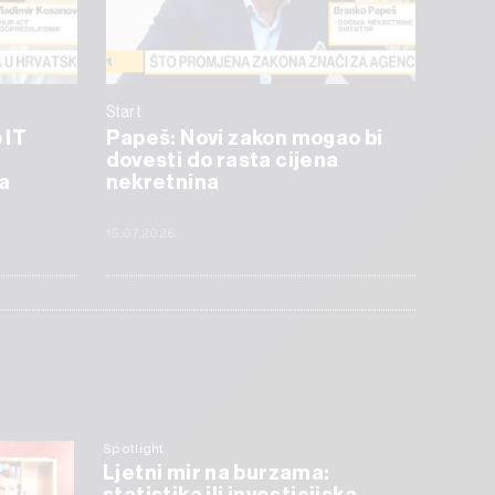
Start
 IT
Papeš: Novi zakon mogao bi
dovesti do rasta cijena
a
nekretnina
15.07.2026
Spotlight
Ljetni mir na burzama: