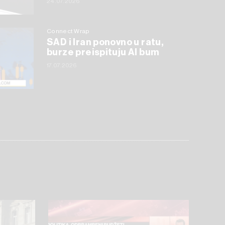
24.07.2026
Connect Wrap
SAD i Iran ponovno u ratu,
burze preispituju AI bum
17.07.2026