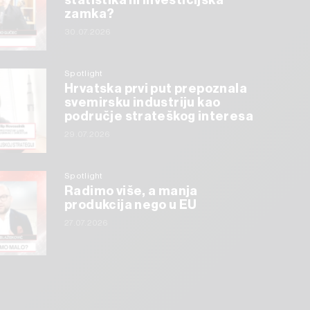
statistika ili investicijska
zamka?
30.07.2026
Spotlight
Hrvatska prvi put prepoznala
svemirsku industriju kao
područje strateškog interesa
29.07.2026
Spotlight
Radimo više, a manja
produkcija nego u EU
27.07.2026