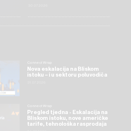
30.07.2026
Connect Wrap
Nova eskalacija na Bliskom
istoku – i u sektoru poluvodiča
31.07.2026
Connect Wrap
Pregled tjedna - Eskalacija na
Bliskom istoku, nove američke
tarife, tehnološka rasprodaja