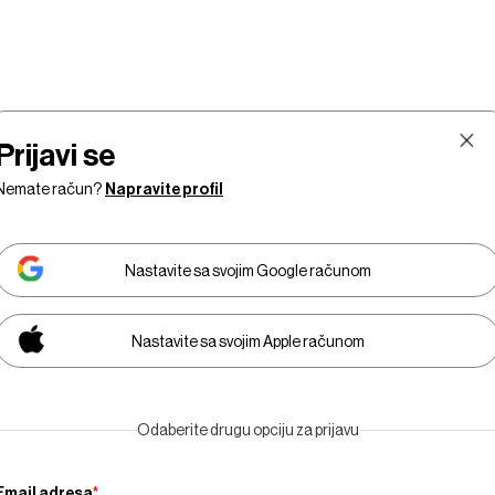
Prijavi se
Nemate račun?
Napravite profil
Nastavite sa svojim Google računom
Nastavite sa svojim Apple računom
Tržišta
Prestiž
Tehnologija
Businessweek Adria
Odaberite drugu opciju za prijavu
Email adresa
*