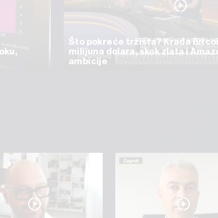
Što pokreće tržišta? Krađa Bitco
oku,
milijuna dolara, skok zlata i Ama
ambicije