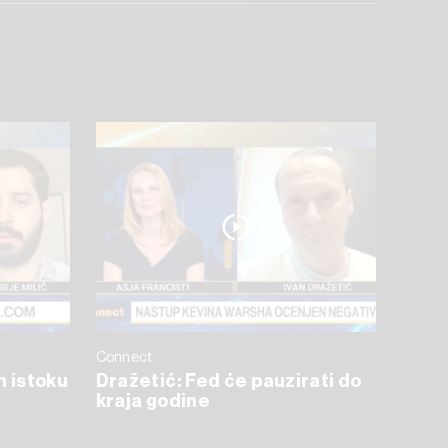
Connect
m istoku
Dražetić: Fed će pauzirati do
kraja godine