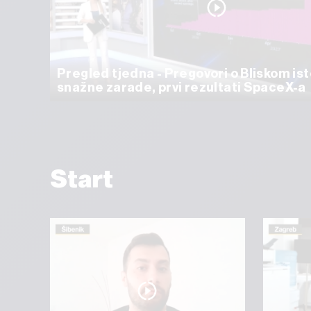
Pregled tjedna - Pregovori o Bliskom ist
snažne zarade, prvi rezultati SpaceX-a
Start