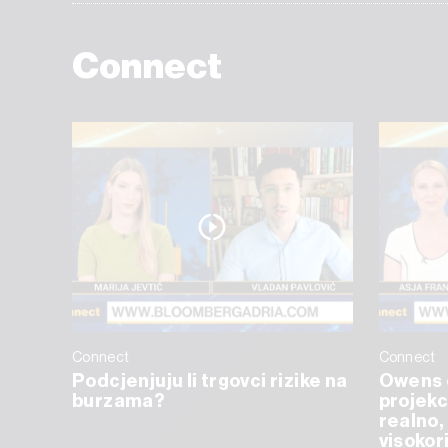
Connect
Connect
Connect
Podcjenjuju li trgovci rizike na
Owens 
burzama?
projekc
realno, 
visokor