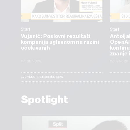
Start
Start
Vujanić: Poslovni rezultati
Antolja
kompanija uglavnom na razini
OpenAI
očekivanih
kontinu
znanje 
04.08.2026
27.07.2026
SVE VIJESTI IZ RUBRIKE START
Spotlight