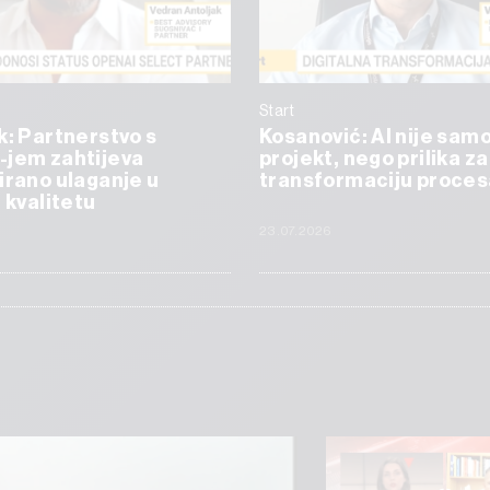
Start
k: Partnerstvo s
Kosanović: AI nije samo
-jem zahtijeva
projekt, nego prilika za
irano ulaganje u
transformaciju proces
i kvalitetu
23.07.2026