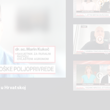
 u Hrvatskoj