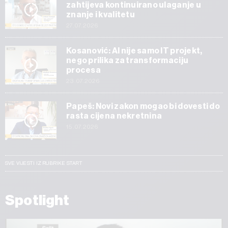
zahtijeva kontinuirano ulaganje u
znanje i kvalitetu
27.07.2026
Kosanović: AI nije samo IT projekt,
nego prilika za transformaciju
procesa
23.07.2026
Papeš: Novi zakon mogao bi dovesti do
rasta cijena nekretnina
15.07.2026
SVE VIJESTI IZ RUBRIKE START
Spotlight