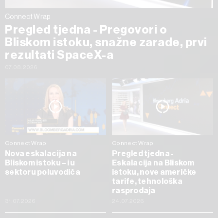
Connect Wrap
Pregled tjedna - Pregovori o
Bliskom istoku, snažne zarade, prvi
rezultati SpaceX-a
07.08.2026
Connect Wrap
Connect Wrap
Nova eskalacija na
Pregled tjedna -
Bliskom istoku – i u
Eskalacija na Bliskom
sektoru poluvodiča
istoku, nove američke
tarife, tehnološka
rasprodaja
31.07.2026
24.07.2026