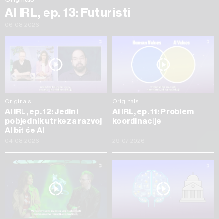
AI IRL, ep. 13: Futuristi
06.08.2026
Originals
Originals
AI IRL, ep. 12: Jedini
AI IRL, ep. 11: Problem
pobjednik utrke za razvoj
koordinacije
AI bit će AI
04.08.2026
29.07.2026