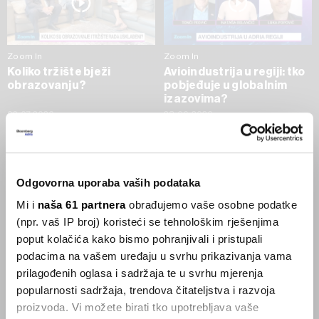
Zoom In
Zoom In
Koliko tržište bježi
Avioindustrija u regiji: tko
obrazovanju?
pobjeđuje u globalnim
izazovima?
02.07.2026
23.06.2026
SVE VIJESTI IZ RUBRIKE ZOOM IN
Odgovorna uporaba vaših podataka
Businessweek Adria
Mi i
naša 61 partnera
obrađujemo vaše osobne podatke
(npr. vaš IP broj) koristeći se tehnološkim rješenjima
Korisnici GLP-1 lijekova mršave,
poput kolačića kako bismo pohranjivali i pristupali
ekonomija se deblja
podacima na vašem uređaju u svrhu prikazivanja vama
29.01.2026
prilagođenih oglasa i sadržaja te u svrhu mjerenja
popularnosti sadržaja, trendova čitateljstva i razvoja
proizvoda. Vi možete birati tko upotrebljava vaše
Visok trošak selidbe kompanija iz Kine