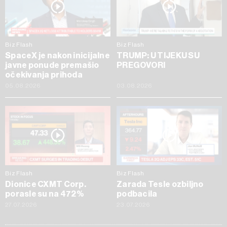
Biz Flash
Biz Flash
SpaceX je nakon inicijalne
TRUMP: U TIJEKU SU
javne ponude premašio
PREGOVORI
očekivanja prihoda
05.08.2026
03.08.2026
Biz Flash
Biz Flash
Dionice CXMT Corp.
Zarada Tesle ozbiljno
porasle su na 472%
podbacila
27.07.2026
23.07.2026