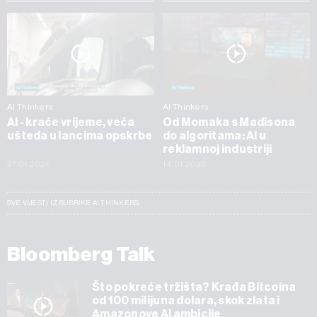
AI Thinkers
AI Thinkers
AI - kraće vrijeme, veća
Od Momaka s Madisona
ušteda u lancima opskrbe
do algoritama: AI u
reklamnoj industriji
27.01.2026
14.01.2026
SVE VIJESTI IZ RUBRIKE AI THINKERS
Bloomberg Talk
Što pokreće tržišta? Krađa Bitcoina
od 100 milijuna dolara, skok zlata i
Amazonove AI ambicije