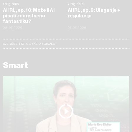
Originals
Originals
AI IRL, ep. 10: Može li AI
AI IRL, ep. 9: Ulaganje +
pisati znanstvenu
regulacija
fantastiku?
28.07.2026
27.07.2026
SVE VIJESTI IZ RUBRIKE ORIGINALS
Smart