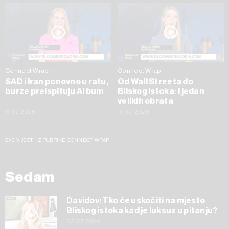
Connect Wrap
Connect Wrap
SAD i Iran ponovno u ratu,
Od Wall Streeta do
burze preispituju AI bum
Bliskog istoka: tjedan
velikih obrata
17.07.2026
10.07.2026
SVE VIJESTI IZ RUBRIKE CONNECT WRAP
Sedam
Davidov: Tko će uskočiti na mjesto
Bliskog istoka kad je luksuz u pitanju?
03.07.2026