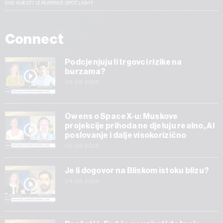
SVE VIJESTI IZ RUBRIKE SPOTLIGHT
Connect
Podcjenjuju li trgovci rizike na
burzama?
06.08.2026
Owens o SpaceX-u: Muskove
projekcije prihoda ne djeluju realno, AI
poslovanje i dalje visokorizično
05.08.2026
Je li dogovor na Bliskom istoku blizu?
04.08.2026