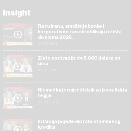
Insight
Rat u Iranu, središnje banke i
korporativne zarade oblikuju tržišta
do sloma 2026.
09.07.2026
Zlato opet može do 5.000 dolara po
unci
02.07.2026
Njemačka je najveći rizik za izvoz Adria
regije
24.06.2026
Inflacija pojede dio rate stambenog
kredita