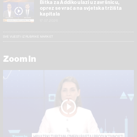
Bitka za Addiko ulazi u završnicu,
oprez se vraća na svjetska tržišta
kapitala
17.07.2026
SVE VIJESTI IZ RUBRIKE MARKET
Zoom In