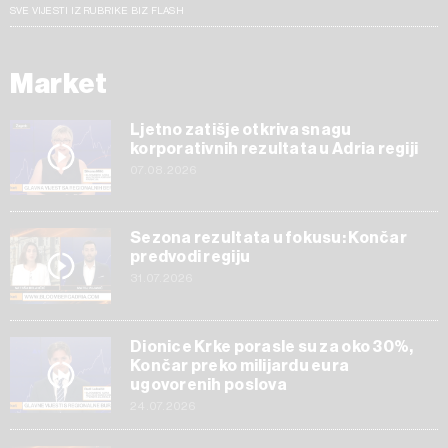
SVE VIJESTI IZ RUBRIKE BIZ FLASH
Market
Ljetno zatišje otkriva snagu
korporativnih rezultata u Adria regiji
07.08.2026
Sezona rezultata u fokusu: Končar
predvodi regiju
31.07.2026
Dionice Krke porasle su za oko 30%,
Končar preko milijardu eura
ugovorenih poslova
24.07.2026