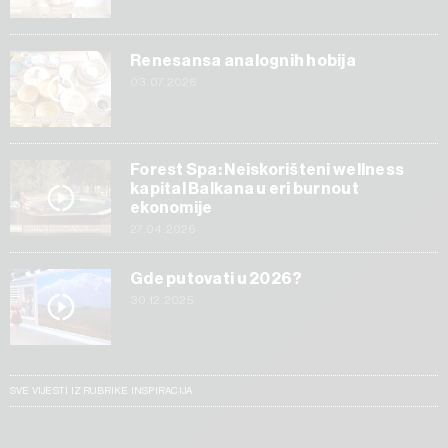
Renesansa analognih hobija
03.07.2026
Forest Spa: Neiskorišteni wellness
kapital Balkana u eri burnout
ekonomije
27.04.2026
Gde putovati u 2026?
30.12.2025
SVE VIJESTI IZ RUBRIKE INSPIRACIJA