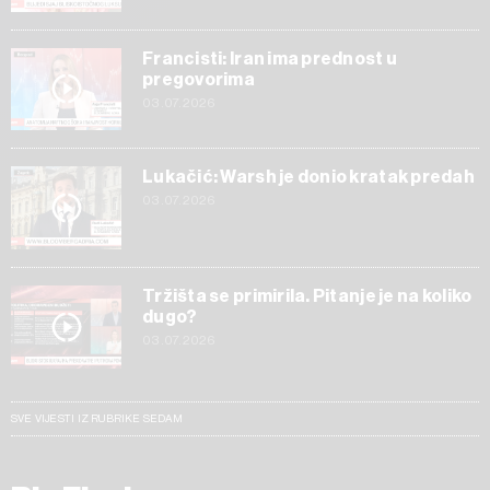
Francisti: Iran ima prednost u
pregovorima
03.07.2026
Lukačić: Warsh je donio kratak predah
03.07.2026
Tržišta se primirila. Pitanje je na koliko
dugo?
03.07.2026
SVE VIJESTI IZ RUBRIKE SEDAM