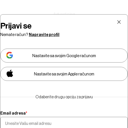
Prijavi se
Nemate račun?
Napravite profil
Prijava
Pretplata
Nastavite sa svojim Google računom
Nastavite sa svojim Apple računom
Morate biti pretplatnik da biste
gledali video sadržaj.
Odaberite drugu opciju za prijavu
Pretplatite se
Email adresa
*