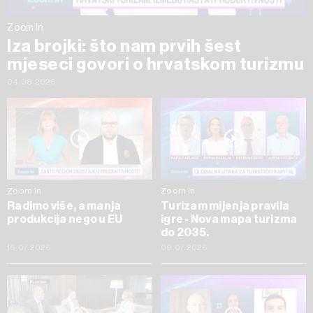
Zoom In
Iza brojki: što nam prvih šest
mjeseci govori o hrvatskom turizmu
04.08.2026
Zoom In
Zoom In
Radimo više, a manja
Turizam mijenja pravila
produkcija nego u EU
igre - Nova mapa turizma
do 2035.
16.07.2026
09.07.2026