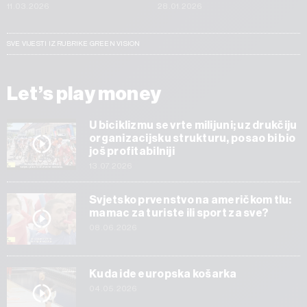
11.03.2026
28.01.2026
SVE VIJESTI IZ RUBRIKE GREEN VISION
Let’s play money
U biciklizmu se vrte milijuni; uz drukčiju
organizacijsku strukturu, posao bi bio
još profitabilniji
13.07.2026
Svjetsko prvenstvo na američkom tlu:
mamac za turiste ili sport za sve?
08.06.2026
Kuda ide europska košarka
04.05.2026