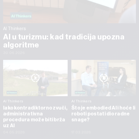
AI Thinkers
AI u turizmu: kad tradicija upozna
algoritme
30.06.2026
AI Thinkers
AI Thinkers
Iako kontradiktorno zvuči,
Što je embodied AI i hoće li
administrativna
roboti postati dio radne
procedura može biti brža
snage?
uz AI
04.05.2026
17.03.2026