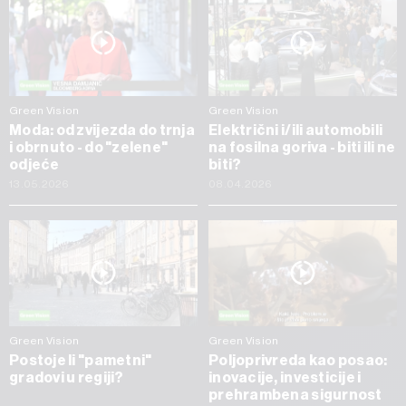
Green Vision
Green Vision
Moda: od zvijezda do trnja
Električni i/ili automobili
i obrnuto - do "zelene"
na fosilna goriva - biti ili ne
odjeće
biti?
13.05.2026
08.04.2026
Green Vision
Green Vision
Postoje li "pametni"
Poljoprivreda kao posao:
gradovi u regiji?
inovacije, investicije i
prehrambena sigurnost