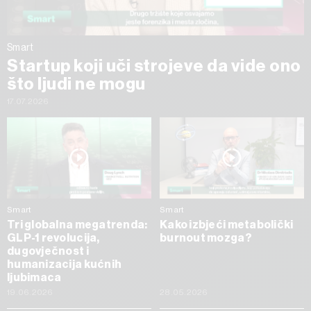
Smart
Startup koji uči strojeve da vide ono
što ljudi ne mogu
17.07.2026
Smart
Smart
Tri globalna megatrenda:
Kako izbjeći metabolički
GLP-1 revolucija,
burnout mozga?
dugovječnost i
humanizacija kućnih
ljubimaca
19.06.2026
28.05.2026