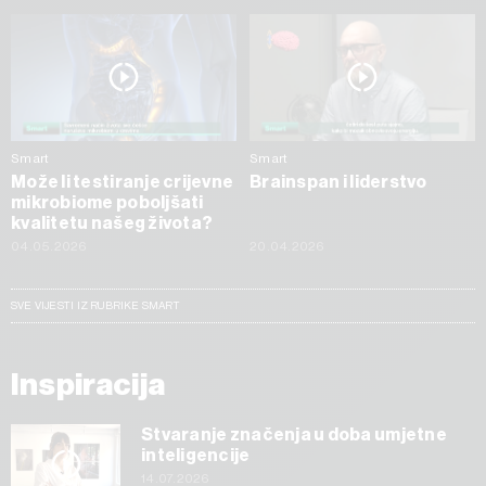
Smart
Smart
Može li testiranje crijevne
Brainspan i liderstvo
mikrobiome poboljšati
kvalitetu našeg života?
04.05.2026
20.04.2026
SVE VIJESTI IZ RUBRIKE SMART
Inspiracija
Stvaranje značenja u doba umjetne
inteligencije
14.07.2026