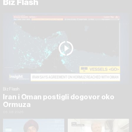
Biz Flash
Biz Flash
Iran i Oman postigli dogovor oko
Ormuza
06.08.2026