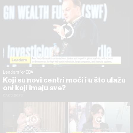
na „Prikaži detalje“. Privolu možete u bilo kojem trenutku
povući bez negativnih posljedica.
Leaders for BBA
Koji su novi centri moći i u što ulažu
oni koji imaju sve?
07.08.2026