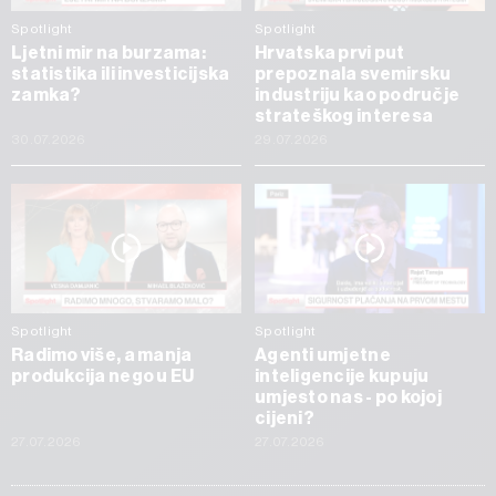
Spotlight
Spotlight
Ljetni mir na burzama:
Hrvatska prvi put
statistika ili investicijska
prepoznala svemirsku
zamka?
industriju kao područje
strateškog interesa
30.07.2026
29.07.2026
Spotlight
Spotlight
Radimo više, a manja
Agenti umjetne
produkcija nego u EU
inteligencije kupuju
umjesto nas - po kojoj
cijeni?
27.07.2026
27.07.2026