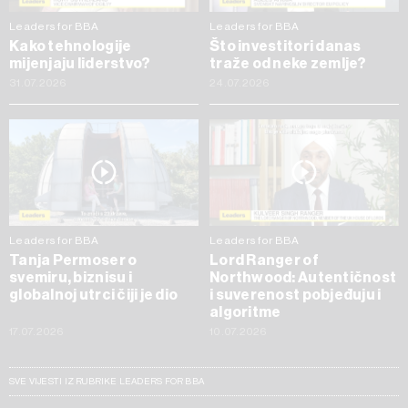
Leaders for BBA
Leaders for BBA
Kako tehnologije
Što investitori danas
mijenjaju liderstvo?
traže od neke zemlje?
31.07.2026
24.07.2026
Leaders for BBA
Leaders for BBA
Tanja Permoser o
Lord Ranger of
svemiru, biznisu i
Northwood: Autentičnost
globalnoj utrci čiji je dio
i suverenost pobjeđuju i
algoritme
17.07.2026
10.07.2026
SVE VIJESTI IZ RUBRIKE LEADERS FOR BBA