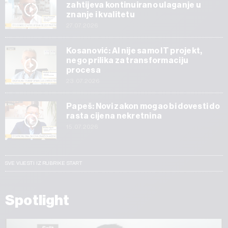
zahtijeva kontinuirano ulaganje u
znanje i kvalitetu
27.07.2026
Kosanović: AI nije samo IT projekt,
nego prilika za transformaciju
procesa
23.07.2026
Papeš: Novi zakon mogao bi dovesti do
rasta cijena nekretnina
15.07.2026
SVE VIJESTI IZ RUBRIKE START
Spotlight