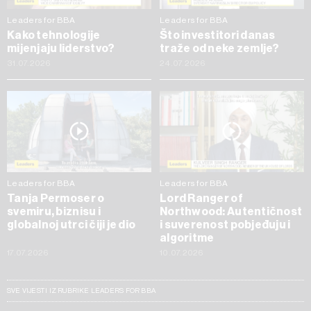
Leaders for BBA
Leaders for BBA
Kako tehnologije
Što investitori danas
mijenjaju liderstvo?
traže od neke zemlje?
31.07.2026
24.07.2026
Leaders for BBA
Leaders for BBA
Tanja Permoser o
Lord Ranger of
svemiru, biznisu i
Northwood: Autentičnost
globalnoj utrci čiji je dio
i suverenost pobjeđuju i
algoritme
17.07.2026
10.07.2026
SVE VIJESTI IZ RUBRIKE LEADERS FOR BBA