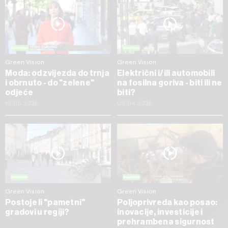
Green Vision
Green Vision
Moda: od zvijezda do trnja
Električni i/ili automobili
i obrnuto - do "zelene"
na fosilna goriva - biti ili ne
odjeće
biti?
13.05.2026
08.04.2026
Green Vision
Green Vision
Postoje li "pametni"
Poljoprivreda kao posao:
gradovi u regiji?
inovacije, investicije i
prehrambena sigurnost