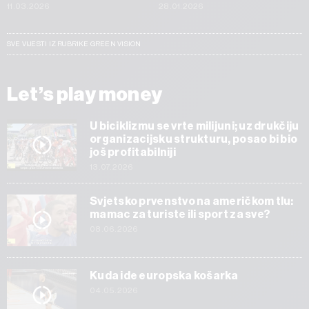
11.03.2026
28.01.2026
SVE VIJESTI IZ RUBRIKE GREEN VISION
Let’s play money
U biciklizmu se vrte milijuni; uz drukčiju
organizacijsku strukturu, posao bi bio
još profitabilniji
13.07.2026
Svjetsko prvenstvo na američkom tlu:
mamac za turiste ili sport za sve?
08.06.2026
Kuda ide europska košarka
04.05.2026