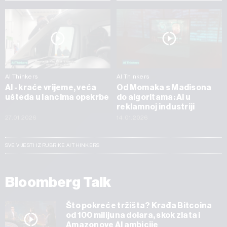
AI Thinkers
AI Thinkers
AI - kraće vrijeme, veća
Od Momaka s Madisona
ušteda u lancima opskrbe
do algoritama: AI u
reklamnoj industriji
27.01.2026
14.01.2026
SVE VIJESTI IZ RUBRIKE AI THINKERS
Bloomberg Talk
Što pokreće tržišta? Krađa Bitcoina
od 100 milijuna dolara, skok zlata i
Amazonove AI ambicije