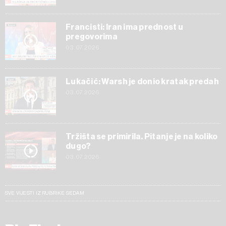
Francisti: Iran ima prednost u
pregovorima
03.07.2026
Lukačić: Warsh je donio kratak predah
03.07.2026
Tržišta se primirila. Pitanje je na koliko
dugo?
03.07.2026
SVE VIJESTI IZ RUBRIKE SEDAM