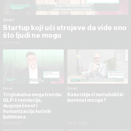
Smart
Startup koji uči strojeve da vide ono
što ljudi ne mogu
17.07.2026
Smart
Smart
Tri globalna megatrenda:
Kako izbjeći metabolički
GLP-1 revolucija,
burnout mozga?
dugovječnost i
humanizacija kućnih
ljubimaca
19.06.2026
28.05.2026