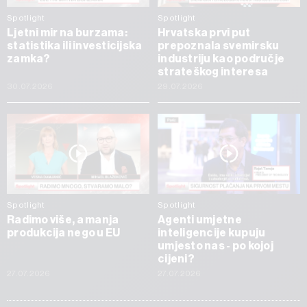
Spotlight
Spotlight
Ljetni mir na burzama:
Hrvatska prvi put
statistika ili investicijska
prepoznala svemirsku
zamka?
industriju kao područje
strateškog interesa
30.07.2026
29.07.2026
Spotlight
Spotlight
Radimo više, a manja
Agenti umjetne
produkcija nego u EU
inteligencije kupuju
umjesto nas - po kojoj
cijeni?
27.07.2026
27.07.2026