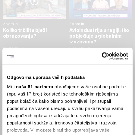
Zoom In
Zoom In
Koliko tržište bježi
Avioindustrija u regiji: tko
obrazovanju?
pobjeđuje u globalnim
izazovima?
02.07.2026
23.06.2026
SVE VIJESTI IZ RUBRIKE ZOOM IN
Odgovorna uporaba vaših podataka
Businessweek Adria
Mi i
naša 61 partnera
obrađujemo vaše osobne podatke
(npr. vaš IP broj) koristeći se tehnološkim rješenjima
Korisnici GLP-1 lijekova mršave,
poput kolačića kako bismo pohranjivali i pristupali
ekonomija se deblja
podacima na vašem uređaju u svrhu prikazivanja vama
29.01.2026
prilagođenih oglasa i sadržaja te u svrhu mjerenja
popularnosti sadržaja, trendova čitateljstva i razvoja
proizvoda. Vi možete birati tko upotrebljava vaše
Visok trošak selidbe kompanija iz Kine