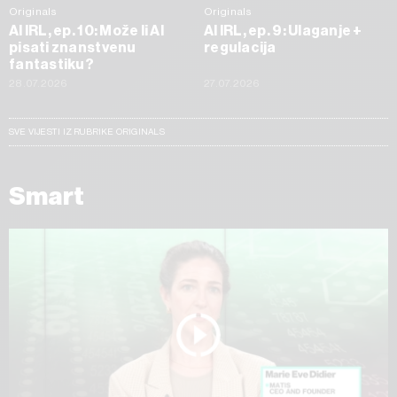
Originals
Originals
AI IRL, ep. 10: Može li AI
AI IRL, ep. 9: Ulaganje +
pisati znanstvenu
regulacija
fantastiku?
28.07.2026
27.07.2026
SVE VIJESTI IZ RUBRIKE ORIGINALS
Smart