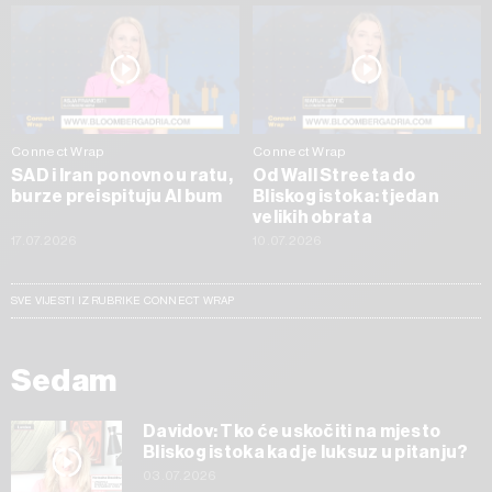
Connect Wrap
Connect Wrap
SAD i Iran ponovno u ratu,
Od Wall Streeta do
burze preispituju AI bum
Bliskog istoka: tjedan
velikih obrata
17.07.2026
10.07.2026
SVE VIJESTI IZ RUBRIKE CONNECT WRAP
Sedam
Davidov: Tko će uskočiti na mjesto
Bliskog istoka kad je luksuz u pitanju?
03.07.2026