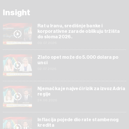
Insight
Rat u Iranu, središnje banke i
korporativne zarade oblikuju tržišta
do sloma 2026.
09.07.2026
Zlato opet može do 5.000 dolara po
unci
02.07.2026
Njemačka je najveći rizik za izvoz Adria
regije
24.06.2026
Inflacija pojede dio rate stambenog
kredita