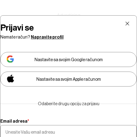
Prijavi se
Nemate račun?
Napravite profil
Prijava
Pretplata
Nastavite sa svojim Google računom
Nastavite sa svojim Apple računom
Morate biti pretplatnik da biste
gledali video sadržaj.
Odaberite drugu opciju za prijavu
Pretplatite se
Email adresa
*