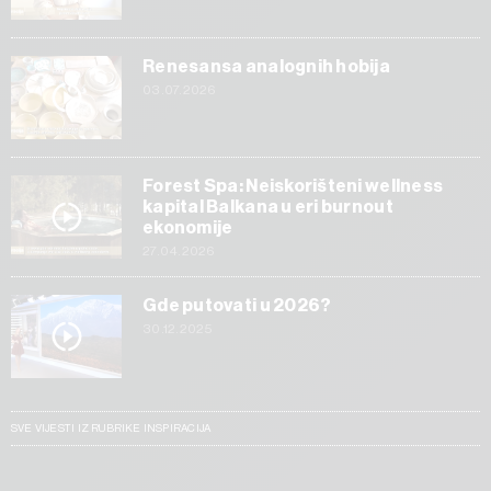
Renesansa analognih hobija
03.07.2026
Forest Spa: Neiskorišteni wellness
kapital Balkana u eri burnout
ekonomije
27.04.2026
Gde putovati u 2026?
30.12.2025
SVE VIJESTI IZ RUBRIKE INSPIRACIJA