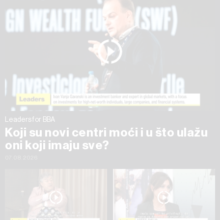
na „Prikaži detalje“. Privolu možete u bilo kojem trenutku
povući bez negativnih posljedica.
Leaders for BBA
Koji su novi centri moći i u što ulažu
oni koji imaju sve?
07.08.2026