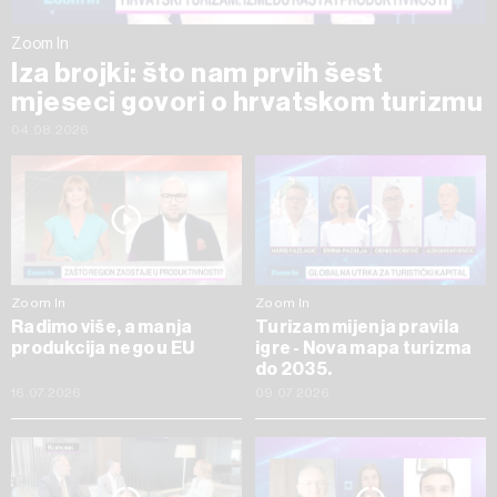
Zoom In
Iza brojki: što nam prvih šest
mjeseci govori o hrvatskom turizmu
04.08.2026
Zoom In
Zoom In
Radimo više, a manja
Turizam mijenja pravila
produkcija nego u EU
igre - Nova mapa turizma
do 2035.
16.07.2026
09.07.2026