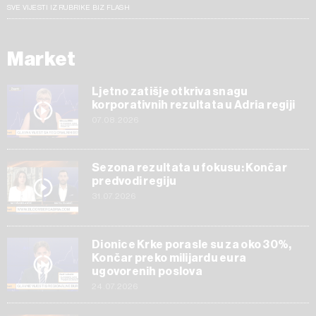
SVE VIJESTI IZ RUBRIKE BIZ FLASH
Market
Ljetno zatišje otkriva snagu
korporativnih rezultata u Adria regiji
07.08.2026
Sezona rezultata u fokusu: Končar
predvodi regiju
31.07.2026
Dionice Krke porasle su za oko 30%,
Končar preko milijardu eura
ugovorenih poslova
24.07.2026