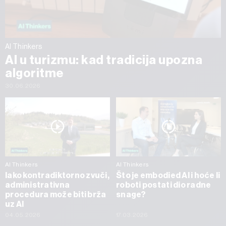
AI Thinkers
AI u turizmu: kad tradicija upozna
algoritme
30.06.2026
AI Thinkers
AI Thinkers
Iako kontradiktorno zvuči,
Što je embodied AI i hoće li
administrativna
roboti postati dio radne
procedura može biti brža
snage?
uz AI
04.05.2026
17.03.2026