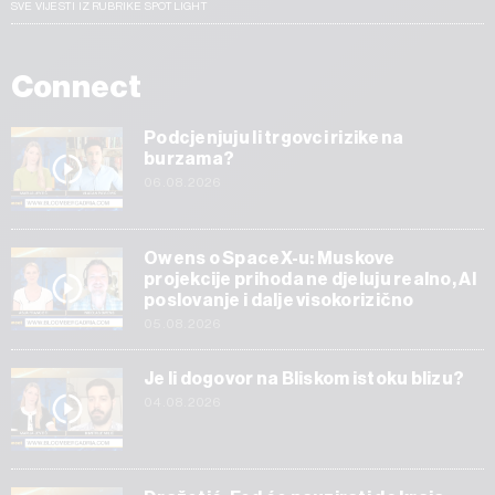
SVE VIJESTI IZ RUBRIKE SPOTLIGHT
Connect
Podcjenjuju li trgovci rizike na
burzama?
06.08.2026
Owens o SpaceX-u: Muskove
projekcije prihoda ne djeluju realno, AI
poslovanje i dalje visokorizično
05.08.2026
Je li dogovor na Bliskom istoku blizu?
04.08.2026