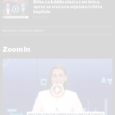
Bitka za Addiko ulazi u završnicu,
oprez se vraća na svjetska tržišta
kapitala
17.07.2026
SVE VIJESTI IZ RUBRIKE MARKET
Zoom In