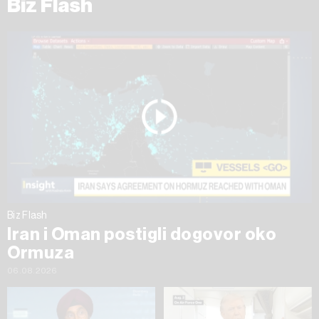
Biz Flash
Biz Flash
Iran i Oman postigli dogovor oko
Ormuza
06.08.2026