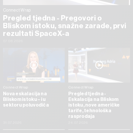
Connect Wrap
Pregled tjedna - Pregovori o
Bliskom istoku, snažne zarade, prvi
rezultati SpaceX-a
07.08.2026
Connect Wrap
Connect Wrap
Nova eskalacija na
Pregled tjedna -
Bliskom istoku – i u
Eskalacija na Bliskom
sektoru poluvodiča
istoku, nove američke
tarife, tehnološka
rasprodaja
31.07.2026
24.07.2026