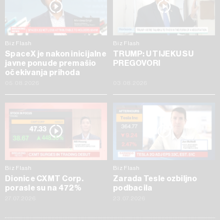
Biz Flash
Biz Flash
SpaceX je nakon inicijalne
TRUMP: U TIJEKU SU
javne ponude premašio
PREGOVORI
očekivanja prihoda
05.08.2026
03.08.2026
Biz Flash
Biz Flash
Dionice CXMT Corp.
Zarada Tesle ozbiljno
porasle su na 472%
podbacila
27.07.2026
23.07.2026