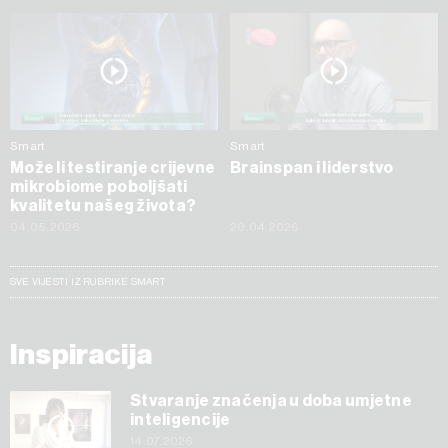
Smart
Smart
Može li testiranje crijevne
Brainspan i liderstvo
mikrobiome poboljšati
kvalitetu našeg života?
04.05.2026
20.04.2026
SVE VIJESTI IZ RUBRIKE SMART
Inspiracija
Stvaranje značenja u doba umjetne
inteligencije
14.07.2026