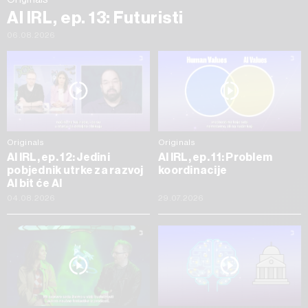
AI IRL, ep. 13: Futuristi
06.08.2026
Originals
Originals
AI IRL, ep. 12: Jedini
AI IRL, ep. 11: Problem
pobjednik utrke za razvoj
koordinacije
AI bit će AI
04.08.2026
29.07.2026