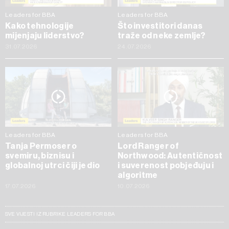
Leaders for BBA
Leaders for BBA
Kako tehnologije
Što investitori danas
mijenjaju liderstvo?
traže od neke zemlje?
31.07.2026
24.07.2026
Leaders for BBA
Leaders for BBA
Tanja Permoser o
Lord Ranger of
svemiru, biznisu i
Northwood: Autentičnost
globalnoj utrci čiji je dio
i suverenost pobjeđuju i
algoritme
17.07.2026
10.07.2026
SVE VIJESTI IZ RUBRIKE LEADERS FOR BBA