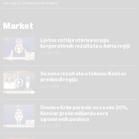
SVE VIJESTI IZ RUBRIKE BIZ FLASH
Market
Ljetno zatišje otkriva snagu
korporativnih rezultata u Adria regiji
07.08.2026
Sezona rezultata u fokusu: Končar
predvodi regiju
31.07.2026
Dionice Krke porasle su za oko 30%,
Končar preko milijardu eura
ugovorenih poslova
24.07.2026