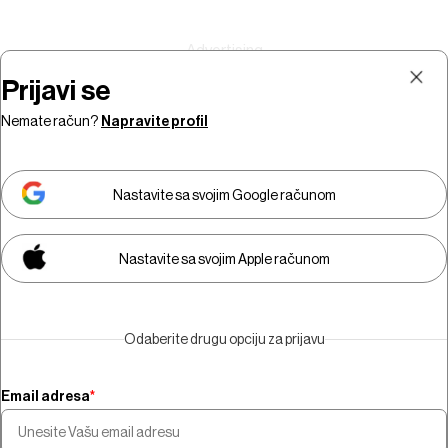
Prijavi se
Nemate račun?
Napravite profil
Prijava
Pretplata
Nastavite sa svojim Google računom
Nastavite sa svojim Apple računom
Morate biti pretplatnik da biste
gledali video sadržaj.
Odaberite drugu opciju za prijavu
Pretplatite se
Email adresa
*