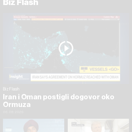
Biz Flash
Biz Flash
Iran i Oman postigli dogovor oko
Ormuza
06.08.2026