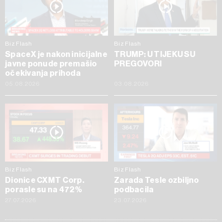
Biz Flash
Biz Flash
SpaceX je nakon inicijalne
TRUMP: U TIJEKU SU
javne ponude premašio
PREGOVORI
očekivanja prihoda
05.08.2026
03.08.2026
Biz Flash
Biz Flash
Dionice CXMT Corp.
Zarada Tesle ozbiljno
porasle su na 472%
podbacila
27.07.2026
23.07.2026