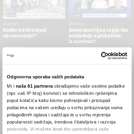
Zoom In
Zoom In
Koliko tržište bježi
Avioindustrija u regiji: tko
obrazovanju?
pobjeđuje u globalnim
izazovima?
02.07.2026
23.06.2026
SVE VIJESTI IZ RUBRIKE ZOOM IN
Odgovorna uporaba vaših podataka
Businessweek Adria
Mi i
naša 61 partnera
obrađujemo vaše osobne podatke
(npr. vaš IP broj) koristeći se tehnološkim rješenjima
Korisnici GLP-1 lijekova mršave,
poput kolačića kako bismo pohranjivali i pristupali
ekonomija se deblja
podacima na vašem uređaju u svrhu prikazivanja vama
29.01.2026
prilagođenih oglasa i sadržaja te u svrhu mjerenja
popularnosti sadržaja, trendova čitateljstva i razvoja
proizvoda. Vi možete birati tko upotrebljava vaše
Visok trošak selidbe kompanija iz Kine