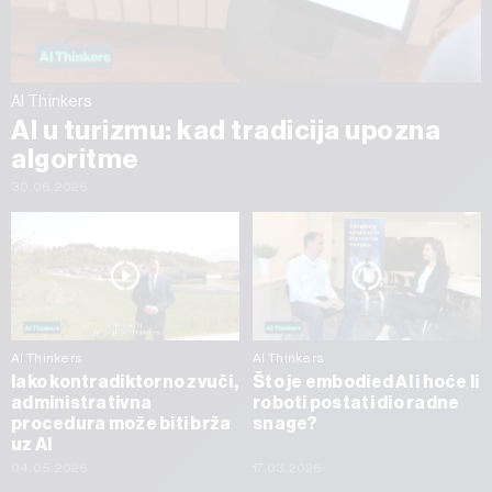
AI Thinkers
AI u turizmu: kad tradicija upozna
algoritme
30.06.2026
AI Thinkers
AI Thinkers
Iako kontradiktorno zvuči,
Što je embodied AI i hoće li
administrativna
roboti postati dio radne
procedura može biti brža
snage?
uz AI
04.05.2026
17.03.2026