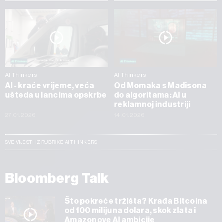
AI Thinkers
AI Thinkers
AI - kraće vrijeme, veća
Od Momaka s Madisona
ušteda u lancima opskrbe
do algoritama: AI u
reklamnoj industriji
27.01.2026
14.01.2026
SVE VIJESTI IZ RUBRIKE AI THINKERS
Bloomberg Talk
Što pokreće tržišta? Krađa Bitcoina
od 100 milijuna dolara, skok zlata i
Amazonove AI ambicije