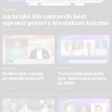
Zoom In
Iza brojki: što nam prvih šest
mjeseci govori o hrvatskom turizmu
04.08.2026
Zoom In
Zoom In
Radimo više, a manja
Turizam mijenja pravila
produkcija nego u EU
igre - Nova mapa turizma
do 2035.
16.07.2026
09.07.2026