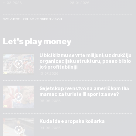
11.03.2026
28.01.2026
SVE VIJESTI IZ RUBRIKE GREEN VISION
Let’s play money
U biciklizmu se vrte milijuni; uz drukčiju
organizacijsku strukturu, posao bi bio
još profitabilniji
13.07.2026
Svjetsko prvenstvo na američkom tlu:
mamac za turiste ili sport za sve?
08.06.2026
Kuda ide europska košarka
04.05.2026