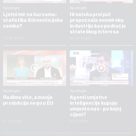
Spotlight
Spotlight
Ljetni mir na burzama:
Hrvatska prvi put
statistika ili investicijska
prepoznala svemirsku
zamka?
industriju kao područje
strateškog interesa
30.07.2026
29.07.2026
Spotlight
Spotlight
Radimo više, a manja
Agenti umjetne
produkcija nego u EU
inteligencije kupuju
umjesto nas - po kojoj
cijeni?
27.07.2026
27.07.2026