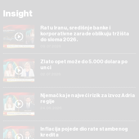
Insight
Rat u Iranu, središnje banke i
korporativne zarade oblikuju tržišta
do sloma 2026.
09.07.2026
Zlato opet može do 5.000 dolara po
unci
02.07.2026
Njemačka je najveći rizik za izvoz Adria
regije
24.06.2026
Inflacija pojede dio rate stambenog
kredita