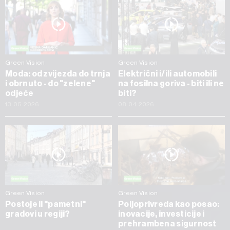
Green Vision
Green Vision
Moda: od zvijezda do trnja
Električni i/ili automobili
i obrnuto - do "zelene"
na fosilna goriva - biti ili ne
odjeće
biti?
13.05.2026
08.04.2026
Green Vision
Green Vision
Postoje li "pametni"
Poljoprivreda kao posao:
gradovi u regiji?
inovacije, investicije i
prehrambena sigurnost