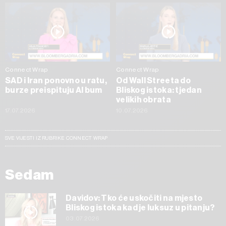
Connect Wrap
Connect Wrap
SAD i Iran ponovno u ratu,
Od Wall Streeta do
burze preispituju AI bum
Bliskog istoka: tjedan
velikih obrata
17.07.2026
10.07.2026
SVE VIJESTI IZ RUBRIKE CONNECT WRAP
Sedam
Davidov: Tko će uskočiti na mjesto
Bliskog istoka kad je luksuz u pitanju?
03.07.2026