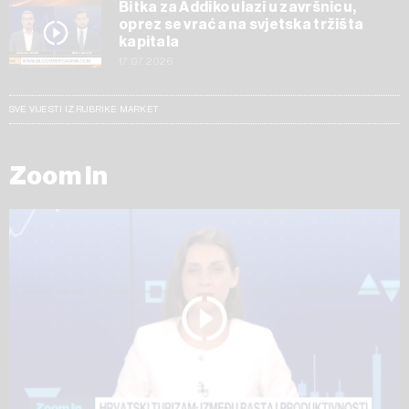
Bitka za Addiko ulazi u završnicu,
oprez se vraća na svjetska tržišta
kapitala
17.07.2026
SVE VIJESTI IZ RUBRIKE MARKET
Zoom In