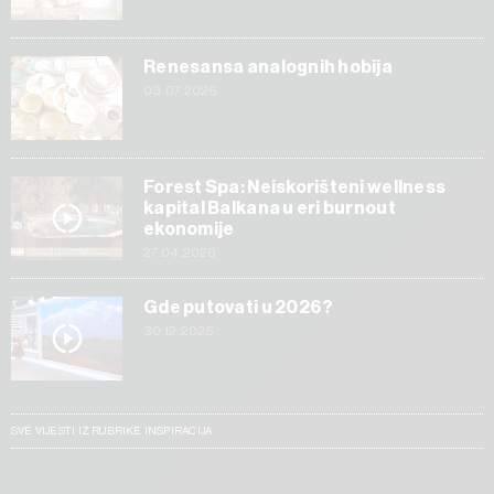
Renesansa analognih hobija
03.07.2026
Forest Spa: Neiskorišteni wellness
kapital Balkana u eri burnout
ekonomije
27.04.2026
Gde putovati u 2026?
30.12.2025
SVE VIJESTI IZ RUBRIKE INSPIRACIJA