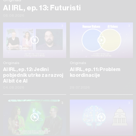
AI IRL, ep. 13: Futuristi
06.08.2026
Originals
Originals
AI IRL, ep. 12: Jedini
AI IRL, ep. 11: Problem
pobjednik utrke za razvoj
koordinacije
AI bit će AI
04.08.2026
29.07.2026