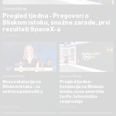
Connect Wrap
Pregled tjedna - Pregovori o
Bliskom istoku, snažne zarade, prvi
rezultati SpaceX-a
07.08.2026
Connect Wrap
Connect Wrap
Nova eskalacija na
Pregled tjedna -
Bliskom istoku – i u
Eskalacija na Bliskom
sektoru poluvodiča
istoku, nove američke
tarife, tehnološka
rasprodaja
31.07.2026
24.07.2026