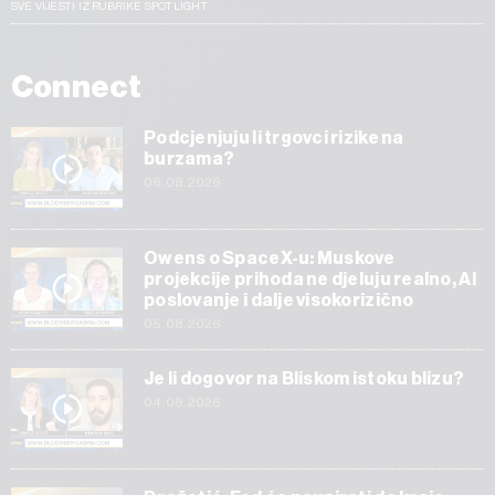
SVE VIJESTI IZ RUBRIKE SPOTLIGHT
Connect
Podcjenjuju li trgovci rizike na
burzama?
06.08.2026
Owens o SpaceX-u: Muskove
projekcije prihoda ne djeluju realno, AI
poslovanje i dalje visokorizično
05.08.2026
Je li dogovor na Bliskom istoku blizu?
04.08.2026