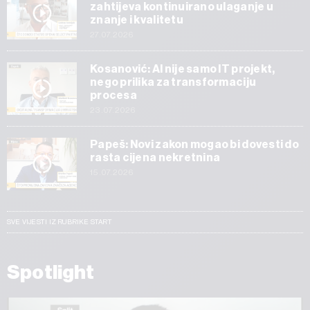
zahtijeva kontinuirano ulaganje u
znanje i kvalitetu
27.07.2026
Kosanović: AI nije samo IT projekt,
nego prilika za transformaciju
procesa
23.07.2026
Papeš: Novi zakon mogao bi dovesti do
rasta cijena nekretnina
15.07.2026
SVE VIJESTI IZ RUBRIKE START
Spotlight