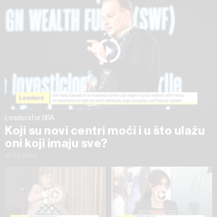
na „Prikaži detalje“. Privolu možete u bilo kojem trenutku
povući bez negativnih posljedica.
Leaders for BBA
Koji su novi centri moći i u što ulažu
oni koji imaju sve?
07.08.2026