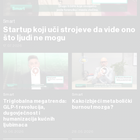
Smart
Startup koji uči strojeve da vide ono
što ljudi ne mogu
17.07.2026
Smart
Smart
Tri globalna megatrenda:
Kako izbjeći metabolički
GLP-1 revolucija,
burnout mozga?
dugovječnost i
humanizacija kućnih
ljubimaca
19.06.2026
28.05.2026