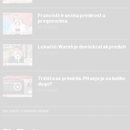
Francisti: Iran ima prednost u
pregovorima
03.07.2026
Lukačić: Warsh je donio kratak predah
03.07.2026
Tržišta se primirila. Pitanje je na koliko
dugo?
03.07.2026
SVE VIJESTI IZ RUBRIKE SEDAM