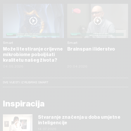
Smart
Smart
Može li testiranje crijevne
Brainspan i liderstvo
mikrobiome poboljšati
kvalitetu našeg života?
04.05.2026
20.04.2026
SVE VIJESTI IZ RUBRIKE SMART
Inspiracija
Stvaranje značenja u doba umjetne
inteligencije
14.07.2026