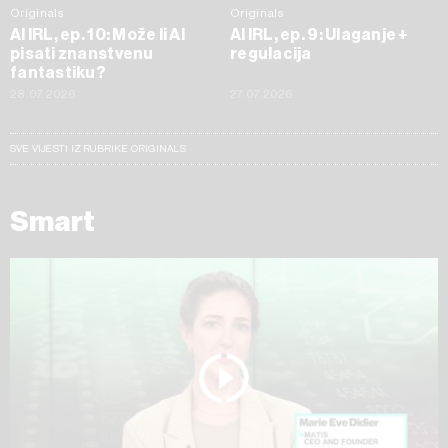
Originals
Originals
AI IRL, ep. 10: Može li AI
AI IRL, ep. 9: Ulaganje +
pisati znanstvenu
regulacija
fantastiku?
28.07.2026
27.07.2026
SVE VIJESTI IZ RUBRIKE ORIGINALS
Smart