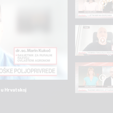
 u Hrvatskoj