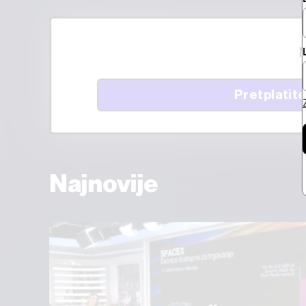
M
Pretplatite
Najnovije