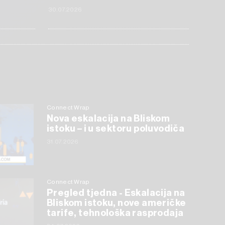
30.07.2026
Connect Wrap
Nova eskalacija na Bliskom
istoku – i u sektoru poluvodiča
31.07.2026
Connect Wrap
Pregled tjedna - Eskalacija na
Bliskom istoku, nove američke
tarife, tehnološka rasprodaja