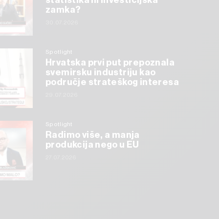
statistika ili investicijska
zamka?
30.07.2026
Spotlight
Hrvatska prvi put prepoznala
svemirsku industriju kao
područje strateškog interesa
29.07.2026
Spotlight
Radimo više, a manja
produkcija nego u EU
27.07.2026