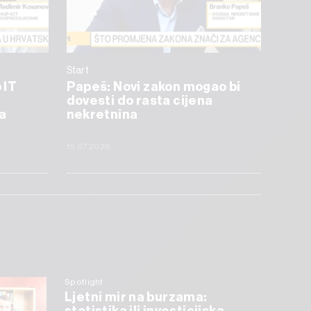
Start
 IT
Papeš: Novi zakon mogao bi
dovesti do rasta cijena
a
nekretnina
15.07.2026
Spotlight
Ljetni mir na burzama: