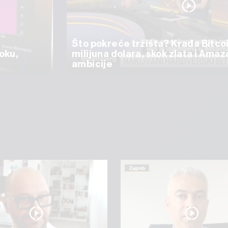
Što pokreće tržišta? Krađa Bitco
oku,
milijuna dolara, skok zlata i Ama
ambicije