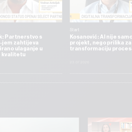
Start
k: Partnerstvo s
Kosanović: AI nije samo
-jem zahtijeva
projekt, nego prilika za
irano ulaganje u
transformaciju proces
i kvalitetu
23.07.2026