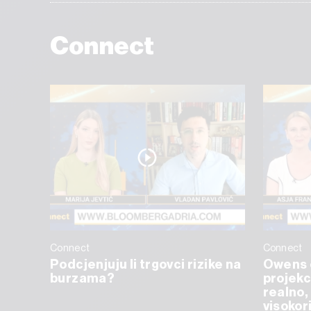
Connect
Connect
Connect
Podcjenjuju li trgovci rizike na
Owens 
burzama?
projekc
realno, 
visokor