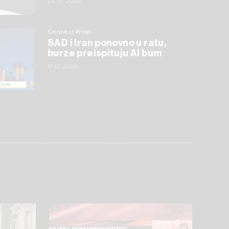
24.07.2026
Connect Wrap
SAD i Iran ponovno u ratu,
burze preispituju AI bum
17.07.2026