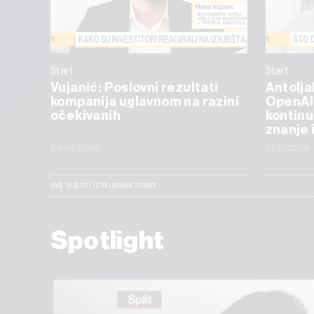
Start
Start
Vujanić: Poslovni rezultati
Antolja
kompanija uglavnom na razini
OpenAI
očekivanih
kontinu
znanje 
04.08.2026
27.07.2026
SVE VIJESTI IZ RUBRIKE START
Spotlight