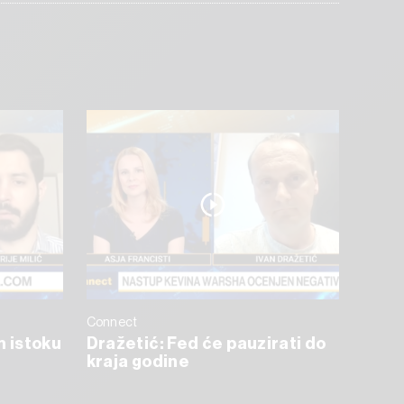
Connect
m istoku
Dražetić: Fed će pauzirati do
kraja godine