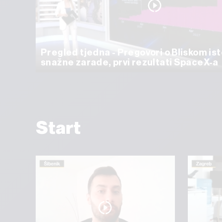
Pregled tjedna - Pregovori o Bliskom ist
snažne zarade, prvi rezultati SpaceX-a
Start