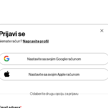
Prijavi se
Nemate račun?
Napravite profil
Nastavite sa svojim Google računom
Nastavite sa svojim Apple računom
Tržišta
Prestiž
Tehnologija
Businessweek Adria
Odaberite drugu opciju za prijavu
Email adresa
*