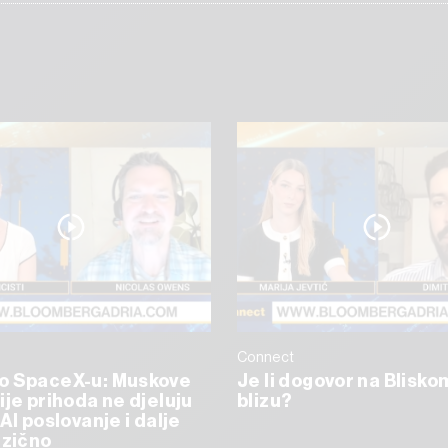
Connect
o SpaceX-u: Muskove
Je li dogovor na Blisko
ije prihoda ne djeluju
blizu?
AI poslovanje i dalje
izično