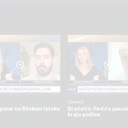
Connect
ogovor na Bliskom istoku
Dražetić: Fed će pauzi
kraja godine