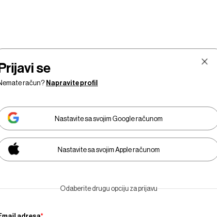
Prijavi se
Nemate račun?
Napravite profil
Nastavite sa svojim Google računom
Nastavite sa svojim Apple računom
Tržišta
Prestiž
Tehnologija
Businessweek Adria
Odaberite drugu opciju za prijavu
Email adresa
*