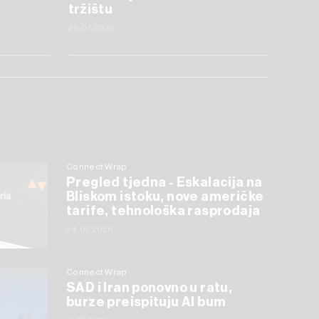
tržištu
29.07.2026
Connect Wrap
Pregled tjedna - Eskalacija na
Bliskom istoku, nove američke
tarife, tehnološka rasprodaja
24.07.2026
Connect Wrap
SAD i Iran ponovno u ratu,
burze preispituju AI bum