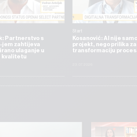
Start
k: Partnerstvo s
Kosanović: AI nije samo
-jem zahtijeva
projekt, nego prilika za
irano ulaganje u
transformaciju proces
i kvalitetu
23.07.2026