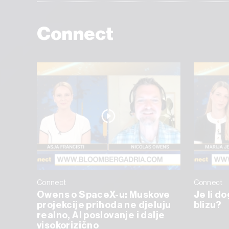
Connect
Connect
Connect
Owens o SpaceX-u: Muskove
Je li d
projekcije prihoda ne djeluju
blizu?
realno, AI poslovanje i dalje
visokorizično