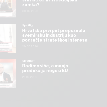
statistika ili investicijska
zamka?
30.07.2026
Spotlight
Hrvatska prvi put prepoznala
svemirsku industriju kao
područje strateškog interesa
29.07.2026
Spotlight
Radimo više, a manja
produkcija nego u EU
27.07.2026