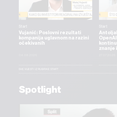
Start
Start
Vujanić: Poslovni rezultati
Antolja
kompanija uglavnom na razini
OpenAI
očekivanih
kontinu
znanje 
04.08.2026
27.07.2026
SVE VIJESTI IZ RUBRIKE START
Spotlight