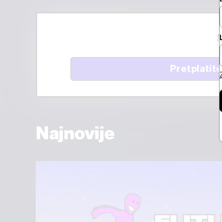
M
Pretplatite
Najnovije