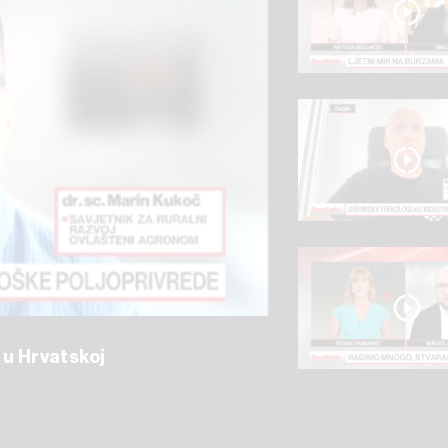
 u Hrvatskoj