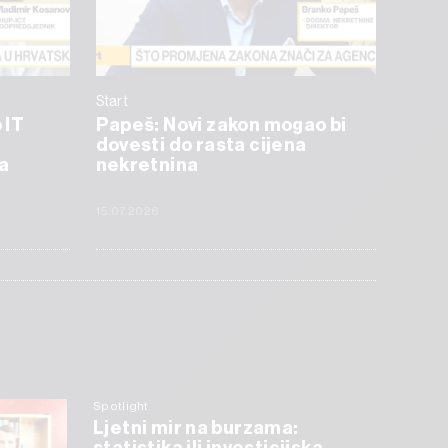
Start
 IT
Papeš: Novi zakon mogao bi
dovesti do rasta cijena
a
nekretnina
15.07.2026
Spotlight
Ljetni mir na burzama: