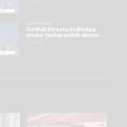
17.07.2026
Connect Wrap
Od Wall Streeta do Bliskog
istoka: tjedan velikih obrata
10.07.2026