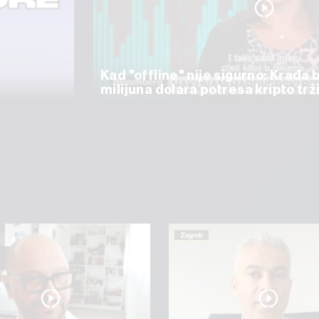
Kad "offline" nije sigurno: Krađa 
milijuna dolara potresa kripto trž