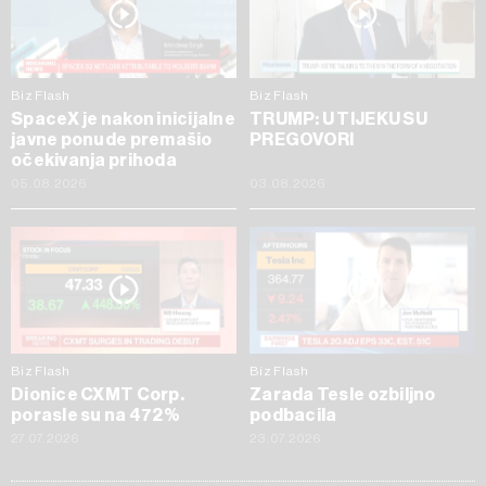
Biz Flash
Biz Flash
SpaceX je nakon inicijalne
TRUMP: U TIJEKU SU
javne ponude premašio
PREGOVORI
očekivanja prihoda
05.08.2026
03.08.2026
Biz Flash
Biz Flash
Dionice CXMT Corp.
Zarada Tesle ozbiljno
porasle su na 472%
podbacila
27.07.2026
23.07.2026