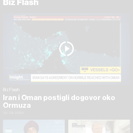
Biz Flash
Biz Flash
Iran i Oman postigli dogovor oko
Ormuza
06.08.2026