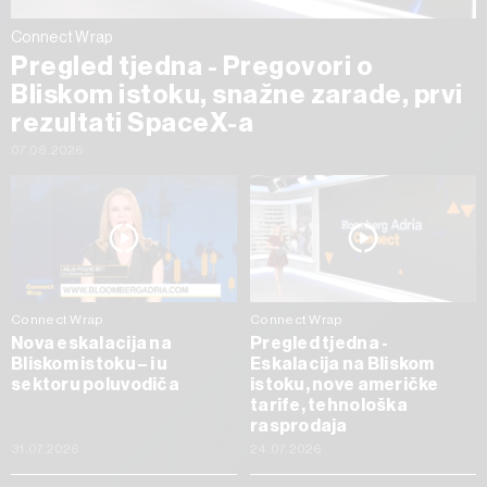
Connect Wrap
Pregled tjedna - Pregovori o
Bliskom istoku, snažne zarade, prvi
rezultati SpaceX-a
07.08.2026
Connect Wrap
Connect Wrap
Nova eskalacija na
Pregled tjedna -
Bliskom istoku – i u
Eskalacija na Bliskom
sektoru poluvodiča
istoku, nove američke
tarife, tehnološka
rasprodaja
31.07.2026
24.07.2026