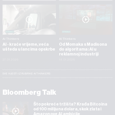
AI Thinkers
AI Thinkers
AI - kraće vrijeme, veća
Od Momaka s Madisona
ušteda u lancima opskrbe
do algoritama: AI u
reklamnoj industriji
27.01.2026
14.01.2026
SVE VIJESTI IZ RUBRIKE AI THINKERS
Bloomberg Talk
Što pokreće tržišta? Krađa Bitcoina
od 100 milijuna dolara, skok zlata i
Amazonove AI ambicije