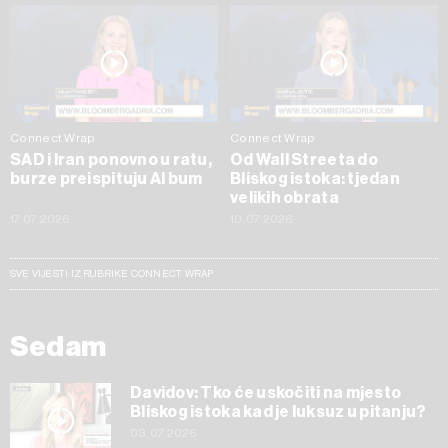
Connect Wrap
Connect Wrap
SAD i Iran ponovno u ratu,
Od Wall Streeta do
burze preispituju AI bum
Bliskog istoka: tjedan
velikih obrata
17.07.2026
10.07.2026
SVE VIJESTI IZ RUBRIKE CONNECT WRAP
Sedam
Davidov: Tko će uskočiti na mjesto
Bliskog istoka kad je luksuz u pitanju?
03.07.2026