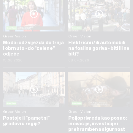
Green Vision
Green Vision
Moda: od zvijezda do trnja
Električni i/ili automobili
i obrnuto - do "zelene"
na fosilna goriva - biti ili ne
odjeće
biti?
13.05.2026
08.04.2026
Green Vision
Green Vision
Postoje li "pametni"
Poljoprivreda kao posao:
gradovi u regiji?
inovacije, investicije i
prehrambena sigurnost