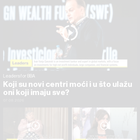
na „Prikaži detalje“. Privolu možete u bilo kojem trenutku
povući bez negativnih posljedica.
Leaders for BBA
Koji su novi centri moći i u što ulažu
oni koji imaju sve?
07.08.2026