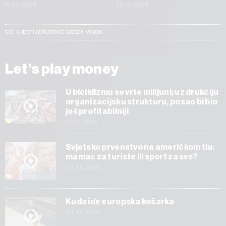
11.03.2026
28.01.2026
SVE VIJESTI IZ RUBRIKE GREEN VISION
Let’s play money
U biciklizmu se vrte milijuni; uz drukčiju
organizacijsku strukturu, posao bi bio
još profitabilniji
13.07.2026
Svjetsko prvenstvo na američkom tlu:
mamac za turiste ili sport za sve?
08.06.2026
Kuda ide europska košarka
04.05.2026