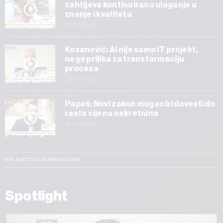
zahtijeva kontinuirano ulaganje u
znanje i kvalitetu
27.07.2026
Kosanović: AI nije samo IT projekt,
nego prilika za transformaciju
procesa
23.07.2026
Papeš: Novi zakon mogao bi dovesti do
rasta cijena nekretnina
15.07.2026
SVE VIJESTI IZ RUBRIKE START
Spotlight