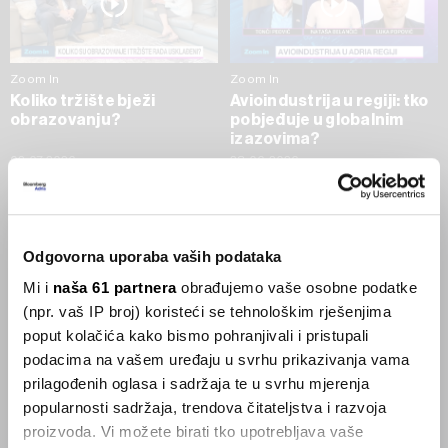
Zoom In
Zoom In
Koliko tržište bježi
Avioindustrija u regiji: tko
obrazovanju?
pobjeđuje u globalnim
izazovima?
02.07.2026
23.06.2026
SVE VIJESTI IZ RUBRIKE ZOOM IN
Odgovorna uporaba vaših podataka
Businessweek Adria
Mi i
naša 61 partnera
obrađujemo vaše osobne podatke
(npr. vaš IP broj) koristeći se tehnološkim rješenjima
Korisnici GLP-1 lijekova mršave,
poput kolačića kako bismo pohranjivali i pristupali
ekonomija se deblja
podacima na vašem uređaju u svrhu prikazivanja vama
29.01.2026
prilagođenih oglasa i sadržaja te u svrhu mjerenja
popularnosti sadržaja, trendova čitateljstva i razvoja
proizvoda. Vi možete birati tko upotrebljava vaše
Visok trošak selidbe kompanija iz Kine