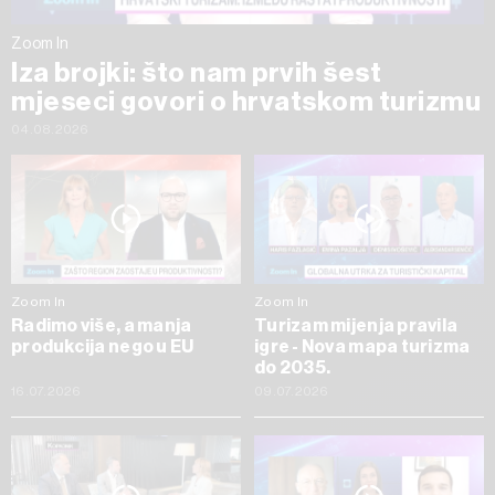
Zoom In
Iza brojki: što nam prvih šest
mjeseci govori o hrvatskom turizmu
04.08.2026
Zoom In
Zoom In
Radimo više, a manja
Turizam mijenja pravila
produkcija nego u EU
igre - Nova mapa turizma
do 2035.
16.07.2026
09.07.2026