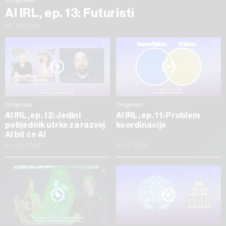
AI IRL, ep. 13: Futuristi
06.08.2026
Originals
Originals
AI IRL, ep. 12: Jedini
AI IRL, ep. 11: Problem
pobjednik utrke za razvoj
koordinacije
AI bit će AI
04.08.2026
29.07.2026