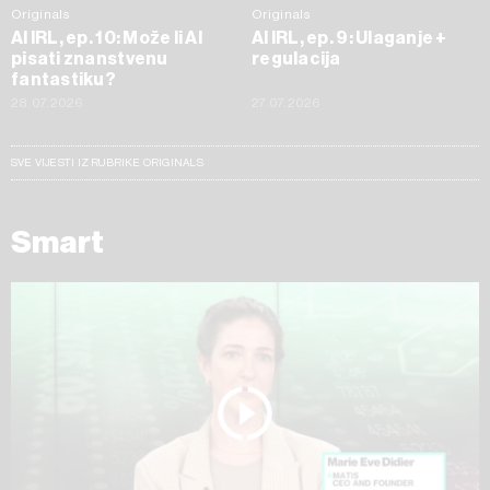
Originals
Originals
AI IRL, ep. 10: Može li AI
AI IRL, ep. 9: Ulaganje +
pisati znanstvenu
regulacija
fantastiku?
28.07.2026
27.07.2026
SVE VIJESTI IZ RUBRIKE ORIGINALS
Smart