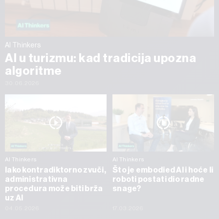
AI Thinkers
AI u turizmu: kad tradicija upozna
algoritme
30.06.2026
AI Thinkers
AI Thinkers
Iako kontradiktorno zvuči,
Što je embodied AI i hoće li
administrativna
roboti postati dio radne
procedura može biti brža
snage?
uz AI
04.05.2026
17.03.2026