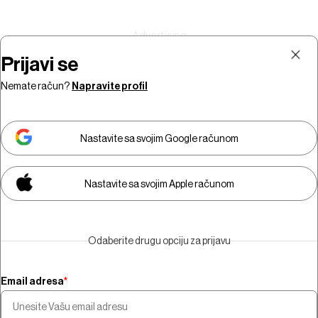
Prijavi se
Nemate račun?
Napravite profil
Prijava
Pretplata
Nastavite sa svojim Google računom
Nastavite sa svojim Apple računom
Morate biti pretplatnik da biste
gledali video sadržaj.
Odaberite drugu opciju za prijavu
Pretplatite se
Email adresa
*