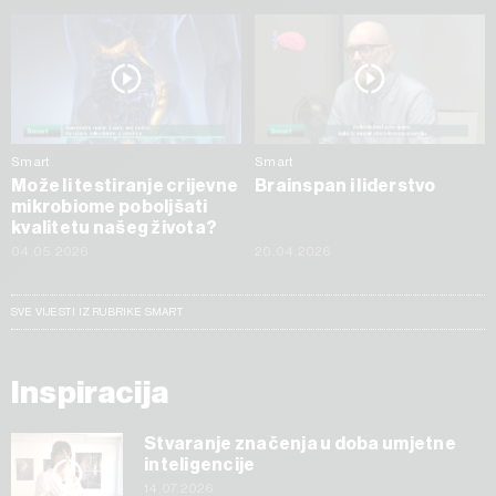
Smart
Smart
Može li testiranje crijevne
Brainspan i liderstvo
mikrobiome poboljšati
kvalitetu našeg života?
04.05.2026
20.04.2026
SVE VIJESTI IZ RUBRIKE SMART
Inspiracija
Stvaranje značenja u doba umjetne
inteligencije
14.07.2026