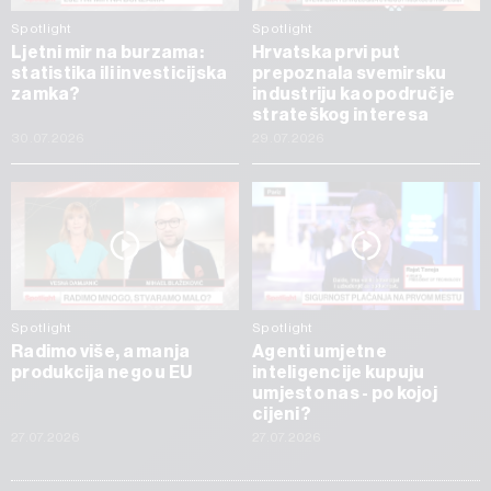
Spotlight
Spotlight
Ljetni mir na burzama:
Hrvatska prvi put
statistika ili investicijska
prepoznala svemirsku
zamka?
industriju kao područje
strateškog interesa
30.07.2026
29.07.2026
Spotlight
Spotlight
Radimo više, a manja
Agenti umjetne
produkcija nego u EU
inteligencije kupuju
umjesto nas - po kojoj
cijeni?
27.07.2026
27.07.2026