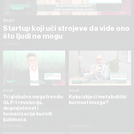
Smart
Startup koji uči strojeve da vide ono
što ljudi ne mogu
17.07.2026
Smart
Smart
Tri globalna megatrenda:
Kako izbjeći metabolički
GLP-1 revolucija,
burnout mozga?
dugovječnost i
humanizacija kućnih
ljubimaca
19.06.2026
28.05.2026