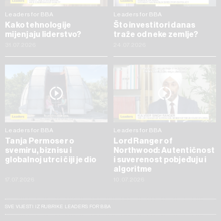
Leaders for BBA
Leaders for BBA
Kako tehnologije
Što investitori danas
mijenjaju liderstvo?
traže od neke zemlje?
31.07.2026
24.07.2026
Leaders for BBA
Leaders for BBA
Tanja Permoser o
Lord Ranger of
svemiru, biznisu i
Northwood: Autentičnost
globalnoj utrci čiji je dio
i suverenost pobjeđuju i
algoritme
17.07.2026
10.07.2026
SVE VIJESTI IZ RUBRIKE LEADERS FOR BBA