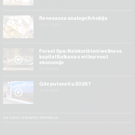
Renesansa analognih hobija
03.07.2026
Forest Spa: Neiskorišteni wellness
kapital Balkana u eri burnout
ekonomije
27.04.2026
Gde putovati u 2026?
30.12.2025
SVE VIJESTI IZ RUBRIKE INSPIRACIJA