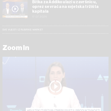
Bitka za Addiko ulazi u završnicu,
oprez se vraća na svjetska tržišta
kapitala
17.07.2026
SVE VIJESTI IZ RUBRIKE MARKET
Zoom In