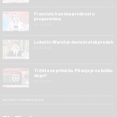
Francisti: Iran ima prednost u
pregovorima
03.07.2026
Lukačić: Warsh je donio kratak predah
03.07.2026
Tržišta se primirila. Pitanje je na koliko
dugo?
03.07.2026
SVE VIJESTI IZ RUBRIKE SEDAM