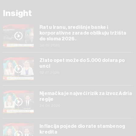
Insight
Rat u Iranu, središnje banke i
korporativne zarade oblikuju tržišta
do sloma 2026.
09.07.2026
Zlato opet može do 5.000 dolara po
unci
02.07.2026
Njemačka je najveći rizik za izvoz Adria
regije
24.06.2026
Inflacija pojede dio rate stambenog
kredita