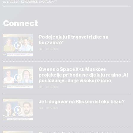
SVE VIJESTI IZ RUBRIKE SPOTLIGHT
Connect
Podcjenjuju li trgovci rizike na
burzama?
06.08.2026
Owens o SpaceX-u: Muskove
projekcije prihoda ne djeluju realno, AI
poslovanje i dalje visokorizično
05.08.2026
Je li dogovor na Bliskom istoku blizu?
04.08.2026