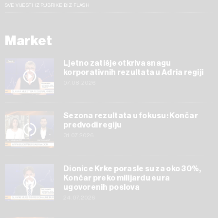
SVE VIJESTI IZ RUBRIKE BIZ FLASH
Market
Ljetno zatišje otkriva snagu
korporativnih rezultata u Adria regiji
07.08.2026
Sezona rezultata u fokusu: Končar
predvodi regiju
31.07.2026
Dionice Krke porasle su za oko 30%,
Končar preko milijardu eura
ugovorenih poslova
24.07.2026