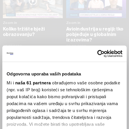
Zoom In
Zoom In
Koliko tržište bježi
Avioindustrija u regiji: tko
obrazovanju?
pobjeđuje u globalnim
izazovima?
02.07.2026
23.06.2026
SVE VIJESTI IZ RUBRIKE ZOOM IN
Odgovorna uporaba vaših podataka
Businessweek Adria
Mi i
naša 61 partnera
obrađujemo vaše osobne podatke
(npr. vaš IP broj) koristeći se tehnološkim rješenjima
Korisnici GLP-1 lijekova mršave,
poput kolačića kako bismo pohranjivali i pristupali
ekonomija se deblja
podacima na vašem uređaju u svrhu prikazivanja vama
29.01.2026
prilagođenih oglasa i sadržaja te u svrhu mjerenja
popularnosti sadržaja, trendova čitateljstva i razvoja
proizvoda. Vi možete birati tko upotrebljava vaše
Visok trošak selidbe kompanija iz Kine