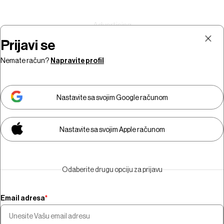
Prijavi se
Nemate račun?
Napravite profil
Prijava
Pretplata
Nastavite sa svojim Google računom
Nastavite sa svojim Apple računom
Morate biti pretplatnik da biste
gledali video sadržaj.
Odaberite drugu opciju za prijavu
Pretplatite se
Email adresa
*