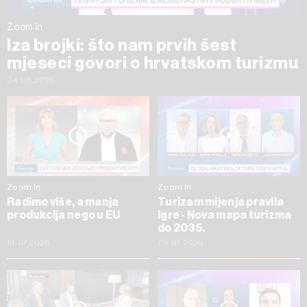
Zoom In
Iza brojki: što nam prvih šest
mjeseci govori o hrvatskom turizmu
04.08.2026
Zoom In
Zoom In
Radimo više, a manja
Turizam mijenja pravila
produkcija nego u EU
igre - Nova mapa turizma
do 2035.
16.07.2026
09.07.2026