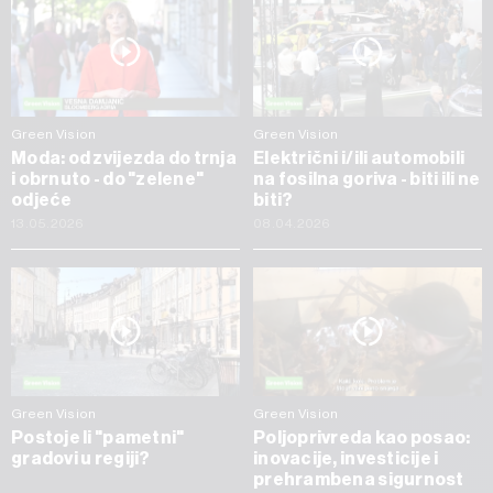
Green Vision
Green Vision
Moda: od zvijezda do trnja
Električni i/ili automobili
i obrnuto - do "zelene"
na fosilna goriva - biti ili ne
odjeće
biti?
13.05.2026
08.04.2026
Green Vision
Green Vision
Postoje li "pametni"
Poljoprivreda kao posao:
gradovi u regiji?
inovacije, investicije i
prehrambena sigurnost