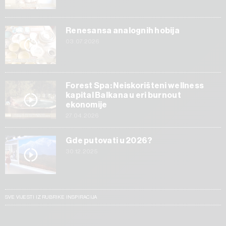
Renesansa analognih hobija
03.07.2026
Forest Spa: Neiskorišteni wellness
kapital Balkana u eri burnout
ekonomije
27.04.2026
Gde putovati u 2026?
30.12.2025
SVE VIJESTI IZ RUBRIKE INSPIRACIJA