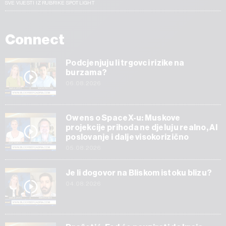
SVE VIJESTI IZ RUBRIKE SPOTLIGHT
Connect
Podcjenjuju li trgovci rizike na
burzama?
06.08.2026
Owens o SpaceX-u: Muskove
projekcije prihoda ne djeluju realno, AI
poslovanje i dalje visokorizično
05.08.2026
Je li dogovor na Bliskom istoku blizu?
04.08.2026