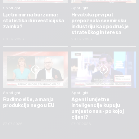
Spotlight
Spotlight
Ljetni mir na burzama:
Hrvatska prvi put
statistika ili investicijska
prepoznala svemirsku
zamka?
industriju kao područje
strateškog interesa
30.07.2026
29.07.2026
Spotlight
Spotlight
Radimo više, a manja
Agenti umjetne
produkcija nego u EU
inteligencije kupuju
umjesto nas - po kojoj
cijeni?
27.07.2026
27.07.2026