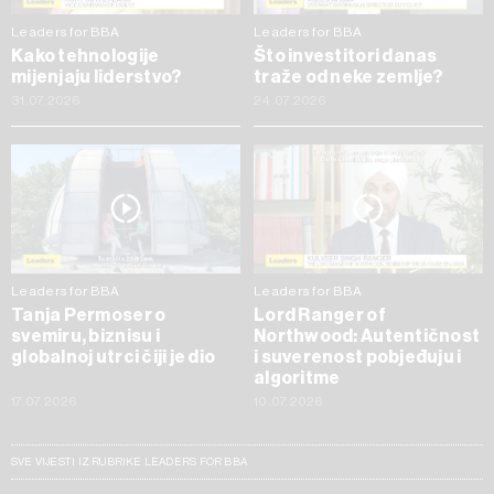
Leaders for BBA
Leaders for BBA
Kako tehnologije
Što investitori danas
mijenjaju liderstvo?
traže od neke zemlje?
31.07.2026
24.07.2026
Leaders for BBA
Leaders for BBA
Tanja Permoser o
Lord Ranger of
svemiru, biznisu i
Northwood: Autentičnost
globalnoj utrci čiji je dio
i suverenost pobjeđuju i
algoritme
17.07.2026
10.07.2026
SVE VIJESTI IZ RUBRIKE LEADERS FOR BBA