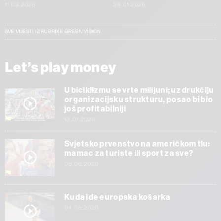
11.03.2026
28.01.2026
SVE VIJESTI IZ RUBRIKE GREEN VISION
Let’s play money
U biciklizmu se vrte milijuni; uz drukčiju
organizacijsku strukturu, posao bi bio
još profitabilniji
13.07.2026
Svjetsko prvenstvo na američkom tlu:
mamac za turiste ili sport za sve?
08.06.2026
Kuda ide europska košarka
04.05.2026