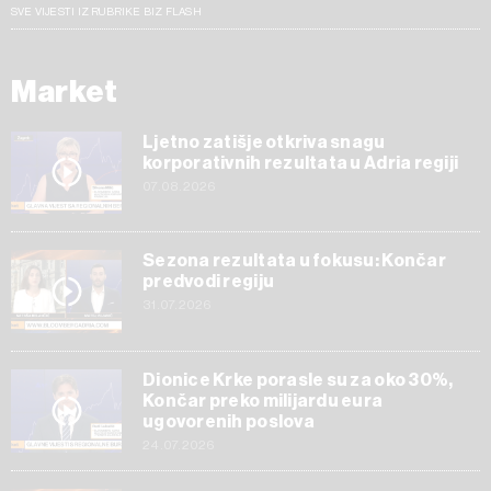
SVE VIJESTI IZ RUBRIKE BIZ FLASH
Market
Ljetno zatišje otkriva snagu
korporativnih rezultata u Adria regiji
07.08.2026
Sezona rezultata u fokusu: Končar
predvodi regiju
31.07.2026
Dionice Krke porasle su za oko 30%,
Končar preko milijardu eura
ugovorenih poslova
24.07.2026