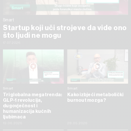
Smart
Startup koji uči strojeve da vide ono
što ljudi ne mogu
17.07.2026
Smart
Smart
Tri globalna megatrenda:
Kako izbjeći metabolički
GLP-1 revolucija,
burnout mozga?
dugovječnost i
humanizacija kućnih
ljubimaca
19.06.2026
28.05.2026