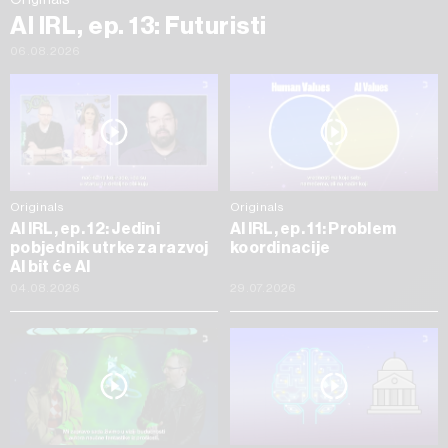
AI IRL, ep. 13: Futuristi
06.08.2026
Originals
Originals
AI IRL, ep. 12: Jedini
AI IRL, ep. 11: Problem
pobjednik utrke za razvoj
koordinacije
AI bit će AI
04.08.2026
29.07.2026