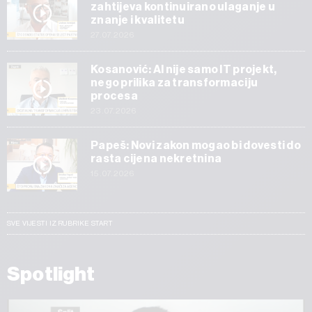
zahtijeva kontinuirano ulaganje u
znanje i kvalitetu
27.07.2026
Kosanović: AI nije samo IT projekt,
nego prilika za transformaciju
procesa
23.07.2026
Papeš: Novi zakon mogao bi dovesti do
rasta cijena nekretnina
15.07.2026
SVE VIJESTI IZ RUBRIKE START
Spotlight