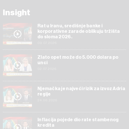
Insight
Rat u Iranu, središnje banke i
korporativne zarade oblikuju tržišta
do sloma 2026.
09.07.2026
Zlato opet može do 5.000 dolara po
unci
02.07.2026
Njemačka je najveći rizik za izvoz Adria
regije
24.06.2026
Inflacija pojede dio rate stambenog
kredita