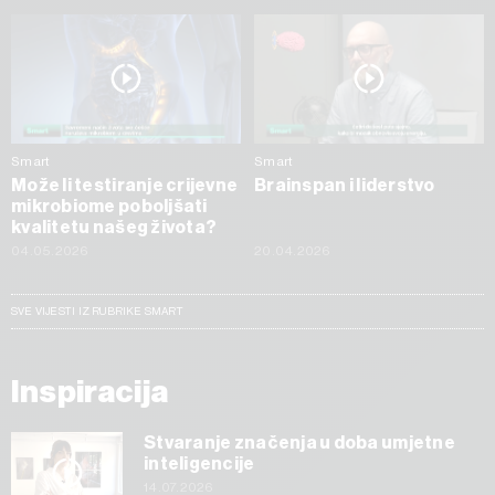
Smart
Smart
Može li testiranje crijevne
Brainspan i liderstvo
mikrobiome poboljšati
kvalitetu našeg života?
04.05.2026
20.04.2026
SVE VIJESTI IZ RUBRIKE SMART
Inspiracija
Stvaranje značenja u doba umjetne
inteligencije
14.07.2026