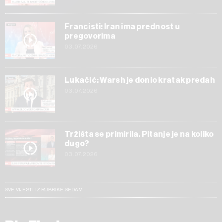
Francisti: Iran ima prednost u
pregovorima
03.07.2026
Lukačić: Warsh je donio kratak predah
03.07.2026
Tržišta se primirila. Pitanje je na koliko
dugo?
03.07.2026
SVE VIJESTI IZ RUBRIKE SEDAM