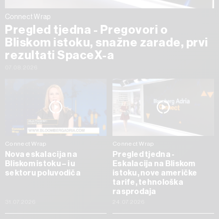
Connect Wrap
Pregled tjedna - Pregovori o
Bliskom istoku, snažne zarade, prvi
rezultati SpaceX-a
07.08.2026
Connect Wrap
Connect Wrap
Nova eskalacija na
Pregled tjedna -
Bliskom istoku – i u
Eskalacija na Bliskom
sektoru poluvodiča
istoku, nove američke
tarife, tehnološka
rasprodaja
31.07.2026
24.07.2026