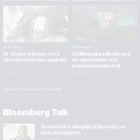
AI Thinkers
AI Thinkers
AI - kraće vrijeme, veća
Od Momaka s Madisona
ušteda u lancima opskrbe
do algoritama: AI u
reklamnoj industriji
27.01.2026
14.01.2026
SVE VIJESTI IZ RUBRIKE AI THINKERS
Bloomberg Talk
Što motivira olimpijku Eileen Gu na
putu do uspjeha
10.08.2026