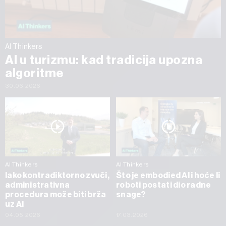
AI Thinkers
AI u turizmu: kad tradicija upozna
algoritme
30.06.2026
AI Thinkers
AI Thinkers
Iako kontradiktorno zvuči,
Što je embodied AI i hoće li
administrativna
roboti postati dio radne
procedura može biti brža
snage?
uz AI
04.05.2026
17.03.2026