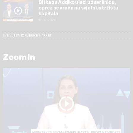
Bitka za Addiko ulazi u završnicu,
oprez se vraća na svjetska tržišta
kapitala
17.07.2026
SVE VIJESTI IZ RUBRIKE MARKET
Zoom In