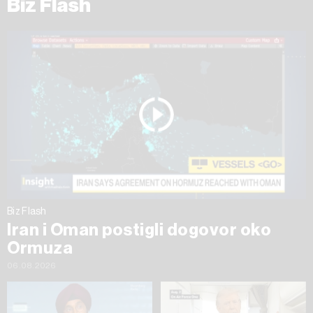
Biz Flash
Biz Flash
Iran i Oman postigli dogovor oko
Ormuza
06.08.2026