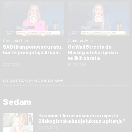
Connect Wrap
Connect Wrap
SAD i Iran ponovno u ratu,
Od Wall Streeta do
burze preispituju AI bum
Bliskog istoka: tjedan
velikih obrata
17.07.2026
10.07.2026
SVE VIJESTI IZ RUBRIKE CONNECT WRAP
Sedam
Davidov: Tko će uskočiti na mjesto
Bliskog istoka kad je luksuz u pitanju?
03.07.2026