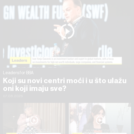
na „Prikaži detalje“. Privolu možete u bilo kojem trenutku
povući bez negativnih posljedica.
Leaders for BBA
Koji su novi centri moći i u što ulažu
oni koji imaju sve?
07.08.2026