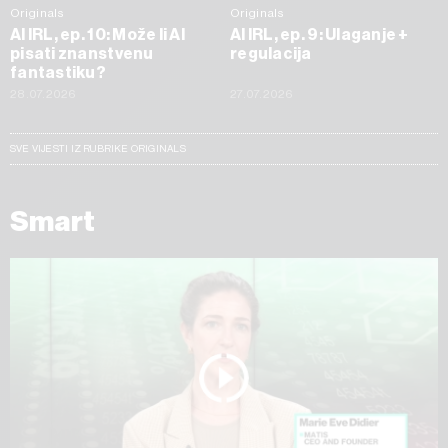
Originals
Originals
AI IRL, ep. 10: Može li AI
AI IRL, ep. 9: Ulaganje +
pisati znanstvenu
regulacija
fantastiku?
28.07.2026
27.07.2026
SVE VIJESTI IZ RUBRIKE ORIGINALS
Smart