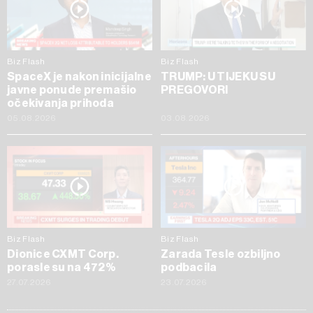
Biz Flash
Biz Flash
SpaceX je nakon inicijalne
TRUMP: U TIJEKU SU
javne ponude premašio
PREGOVORI
očekivanja prihoda
05.08.2026
03.08.2026
Biz Flash
Biz Flash
Dionice CXMT Corp.
Zarada Tesle ozbiljno
porasle su na 472%
podbacila
27.07.2026
23.07.2026