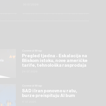
30.07.2026
Connect Wrap
Pregled tjedna - Eskalacija na
Bliskom istoku, nove američke
tarife, tehnološka rasprodaja
24.07.2026
Connect Wrap
SAD i Iran ponovno u ratu,
burze preispituju AI bum
17.07.2026