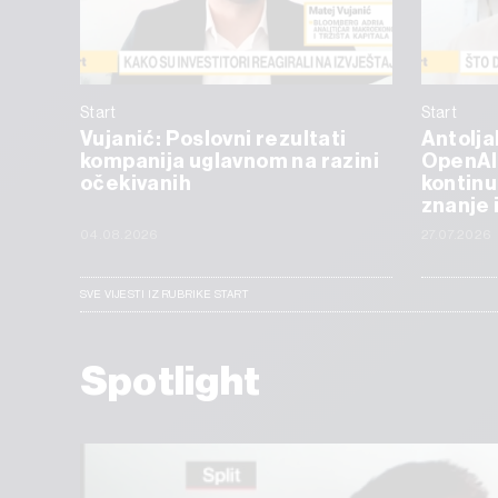
Start
Start
Vujanić: Poslovni rezultati
Antolja
kompanija uglavnom na razini
OpenAI
očekivanih
kontinu
znanje 
04.08.2026
27.07.2026
SVE VIJESTI IZ RUBRIKE START
Spotlight