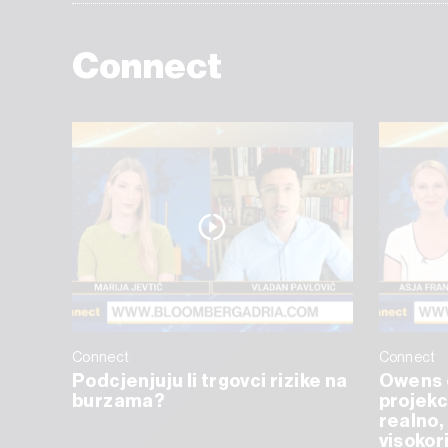
Connect
Connect
Connect
Podcjenjuju li trgovci rizike na
Owens 
burzama?
projekc
realno, 
visokor