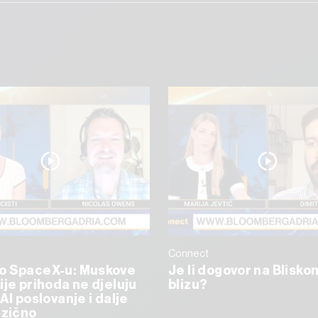
Connect
o SpaceX-u: Muskove
Je li dogovor na Blisko
ije prihoda ne djeluju
blizu?
AI poslovanje i dalje
izično