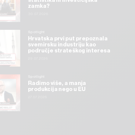
statistika ili investicijska
zamka?
30.07.2026
Spotlight
Hrvatska prvi put prepoznala
svemirsku industriju kao
područje strateškog interesa
29.07.2026
Spotlight
Radimo više, a manja
produkcija nego u EU
27.07.2026