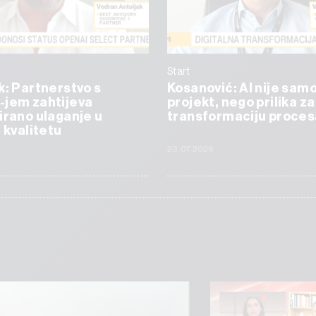
Start
k: Partnerstvo s
Kosanović: AI nije samo
-jem zahtijeva
projekt, nego prilika za
irano ulaganje u
transformaciju proces
i kvalitetu
23.07.2026