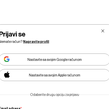
Prijavi se
Nemate račun?
Napravite profil
Nastavite sa svojim Google računom
Nastavite sa svojim Apple računom
Tržišta
Prestiž
Tehnologija
Businessweek Adria
Odaberite drugu opciju za prijavu
Email adresa
*