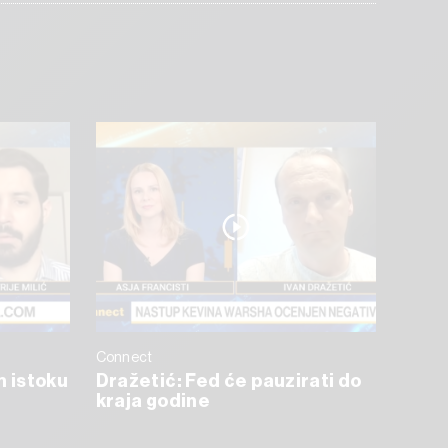
Connect
m istoku
Dražetić: Fed će pauzirati do
kraja godine