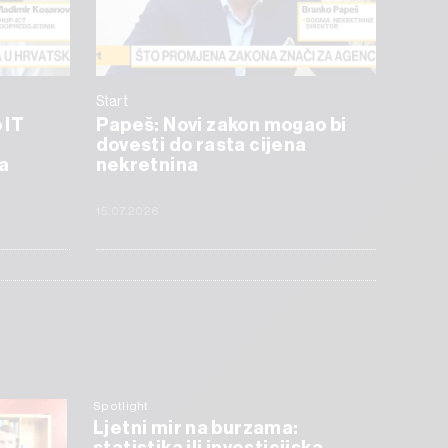
Start
 IT
Papeš: Novi zakon mogao bi
dovesti do rasta cijena
a
nekretnina
15.07.2026
Spotlight
Ljetni mir na burzama: