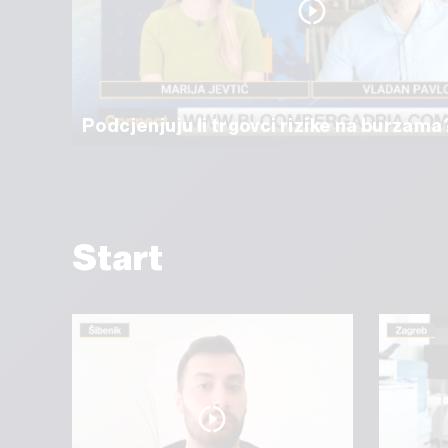
Podcjenjuju li trgovci rizike na burzama
Start