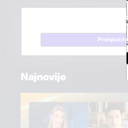
M
Pretplatite
Najnovije