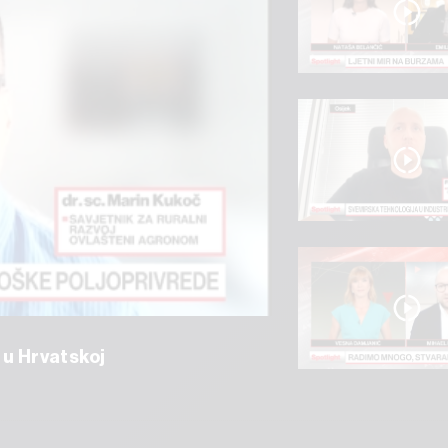
 u Hrvatskoj