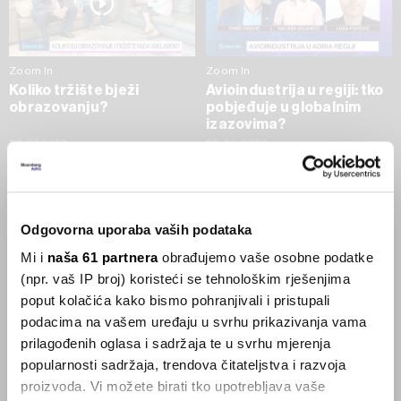
Zoom In
Zoom In
Koliko tržište bježi
Avioindustrija u regiji: tko
obrazovanju?
pobjeđuje u globalnim
izazovima?
02.07.2026
23.06.2026
SVE VIJESTI IZ RUBRIKE ZOOM IN
Odgovorna uporaba vaših podataka
Businessweek Adria
Mi i
naša 61 partnera
obrađujemo vaše osobne podatke
(npr. vaš IP broj) koristeći se tehnološkim rješenjima
Korisnici GLP-1 lijekova mršave,
poput kolačića kako bismo pohranjivali i pristupali
ekonomija se deblja
podacima na vašem uređaju u svrhu prikazivanja vama
29.01.2026
prilagođenih oglasa i sadržaja te u svrhu mjerenja
popularnosti sadržaja, trendova čitateljstva i razvoja
proizvoda. Vi možete birati tko upotrebljava vaše
Visok trošak selidbe kompanija iz Kine