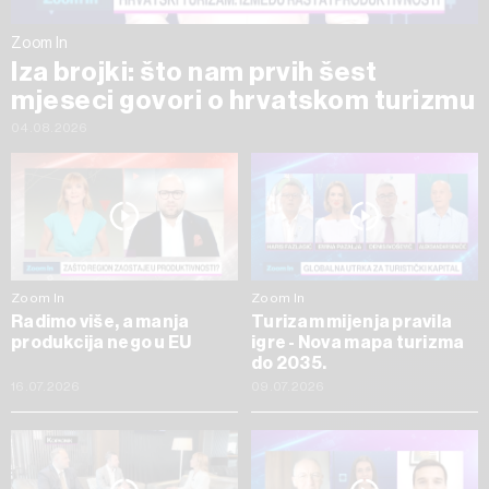
Zoom In
Iza brojki: što nam prvih šest
mjeseci govori o hrvatskom turizmu
04.08.2026
Zoom In
Zoom In
Radimo više, a manja
Turizam mijenja pravila
produkcija nego u EU
igre - Nova mapa turizma
do 2035.
16.07.2026
09.07.2026