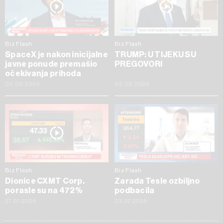
Biz Flash
Biz Flash
SpaceX je nakon inicijalne
TRUMP: U TIJEKU SU
javne ponude premašio
PREGOVORI
očekivanja prihoda
05.08.2026
03.08.2026
Biz Flash
Biz Flash
Dionice CXMT Corp.
Zarada Tesle ozbiljno
porasle su na 472%
podbacila
27.07.2026
23.07.2026