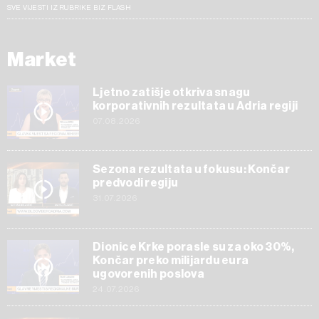
SVE VIJESTI IZ RUBRIKE BIZ FLASH
Market
Ljetno zatišje otkriva snagu
korporativnih rezultata u Adria regiji
07.08.2026
Sezona rezultata u fokusu: Končar
predvodi regiju
31.07.2026
Dionice Krke porasle su za oko 30%,
Končar preko milijardu eura
ugovorenih poslova
24.07.2026