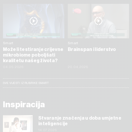
Smart
Smart
Može li testiranje crijevne
Brainspan i liderstvo
mikrobiome poboljšati
kvalitetu našeg života?
04.05.2026
20.04.2026
SVE VIJESTI IZ RUBRIKE SMART
Inspiracija
Stvaranje značenja u doba umjetne
inteligencije
14.07.2026