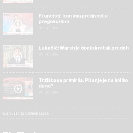
Francisti: Iran ima prednost u
pregovorima
03.07.2026
Lukačić: Warsh je donio kratak predah
03.07.2026
Tržišta se primirila. Pitanje je na koliko
dugo?
03.07.2026
SVE VIJESTI IZ RUBRIKE SEDAM