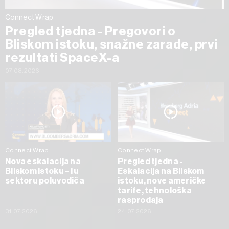
Connect Wrap
Pregled tjedna - Pregovori o
Bliskom istoku, snažne zarade, prvi
rezultati SpaceX-a
07.08.2026
Connect Wrap
Connect Wrap
Nova eskalacija na
Pregled tjedna -
Bliskom istoku – i u
Eskalacija na Bliskom
sektoru poluvodiča
istoku, nove američke
tarife, tehnološka
rasprodaja
31.07.2026
24.07.2026