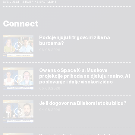
SVE VIJESTI IZ RUBRIKE SPOTLIGHT
Connect
Podcjenjuju li trgovci rizike na
burzama?
06.08.2026
Owens o SpaceX-u: Muskove
projekcije prihoda ne djeluju realno, AI
poslovanje i dalje visokorizično
05.08.2026
Je li dogovor na Bliskom istoku blizu?
04.08.2026