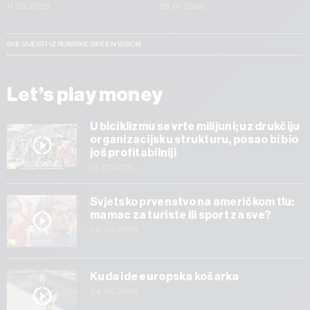
11.03.2026
28.01.2026
SVE VIJESTI IZ RUBRIKE GREEN VISION
Let’s play money
U biciklizmu se vrte milijuni; uz drukčiju
organizacijsku strukturu, posao bi bio
još profitabilniji
13.07.2026
Svjetsko prvenstvo na američkom tlu:
mamac za turiste ili sport za sve?
08.06.2026
Kuda ide europska košarka
04.05.2026