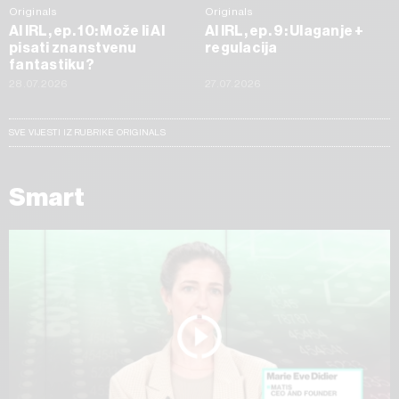
Originals
Originals
AI IRL, ep. 10: Može li AI
AI IRL, ep. 9: Ulaganje +
pisati znanstvenu
regulacija
fantastiku?
28.07.2026
27.07.2026
SVE VIJESTI IZ RUBRIKE ORIGINALS
Smart