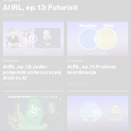
AI IRL, ep. 13: Futuristi
06.08.2026
Originals
Originals
AI IRL, ep. 12: Jedini
AI IRL, ep. 11: Problem
pobjednik utrke za razvoj
koordinacije
AI bit će AI
04.08.2026
29.07.2026