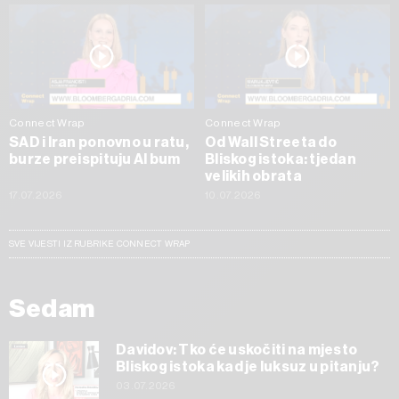
Connect Wrap
Connect Wrap
SAD i Iran ponovno u ratu,
Od Wall Streeta do
burze preispituju AI bum
Bliskog istoka: tjedan
velikih obrata
17.07.2026
10.07.2026
SVE VIJESTI IZ RUBRIKE CONNECT WRAP
Sedam
Davidov: Tko će uskočiti na mjesto
Bliskog istoka kad je luksuz u pitanju?
03.07.2026