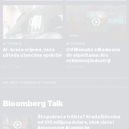
AI Thinkers
AI Thinkers
AI - kraće vrijeme, veća
Od Momaka s Madisona
ušteda u lancima opskrbe
do algoritama: AI u
reklamnoj industriji
27.01.2026
14.01.2026
SVE VIJESTI IZ RUBRIKE AI THINKERS
Bloomberg Talk
Što pokreće tržišta? Krađa Bitcoina
od 100 milijuna dolara, skok zlata i
Amazonove AI ambicije