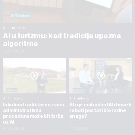
AI Thinkers
AI u turizmu: kad tradicija upozna
algoritme
30.06.2026
AI Thinkers
AI Thinkers
Iako kontradiktorno zvuči,
Što je embodied AI i hoće li
administrativna
roboti postati dio radne
procedura može biti brža
snage?
uz AI
04.05.2026
17.03.2026