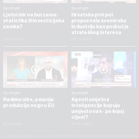
Spotlight
Spotlight
Ljetni mir na burzama:
Hrvatska prvi put
statistika ili investicijska
prepoznala svemirsku
zamka?
industriju kao područje
strateškog interesa
30.07.2026
29.07.2026
Spotlight
Spotlight
Radimo više, a manja
Agenti umjetne
produkcija nego u EU
inteligencije kupuju
umjesto nas - po kojoj
cijeni?
27.07.2026
27.07.2026