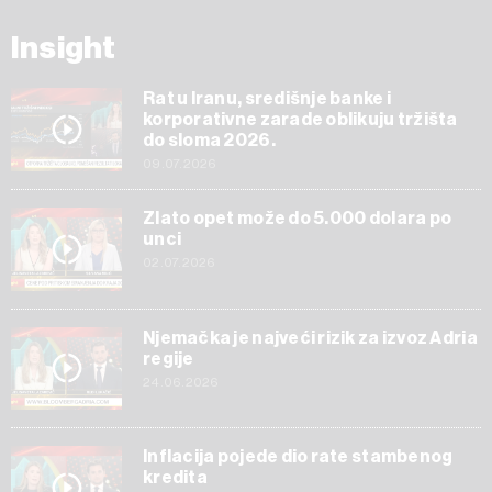
Insight
Rat u Iranu, središnje banke i
korporativne zarade oblikuju tržišta
do sloma 2026.
09.07.2026
Zlato opet može do 5.000 dolara po
unci
02.07.2026
Njemačka je najveći rizik za izvoz Adria
regije
24.06.2026
Inflacija pojede dio rate stambenog
kredita