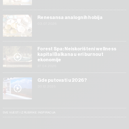
Renesansa analognih hobija
03.07.2026
Forest Spa: Neiskorišteni wellness
kapital Balkana u eri burnout
ekonomije
27.04.2026
Gde putovati u 2026?
30.12.2025
SVE VIJESTI IZ RUBRIKE INSPIRACIJA