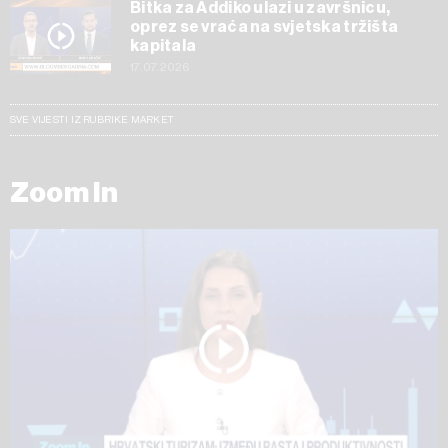
Bitka za Addiko ulazi u završnicu,
oprez se vraća na svjetska tržišta
kapitala
17.07.2026
SVE VIJESTI IZ RUBRIKE MARKET
Zoom In