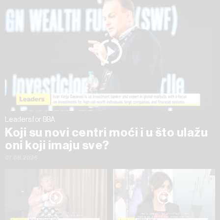
na „Prikaži detalje“. Privolu možete u bilo kojem trenutku
povući bez negativnih posljedica.
Leaders for BBA
Koji su novi centri moći i u što ulažu
oni koji imaju sve?
07.08.2026