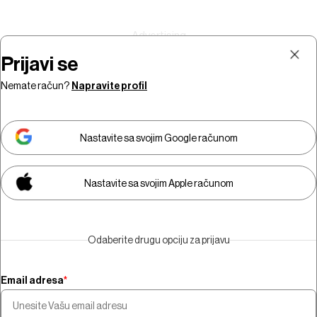
Prijavi se
Nemate račun?
Napravite profil
Prijava
Pretplata
Nastavite sa svojim Google računom
Nastavite sa svojim Apple računom
Morate biti pretplatnik da biste
gledali video sadržaj.
Odaberite drugu opciju za prijavu
Pretplatite se
Email adresa
*