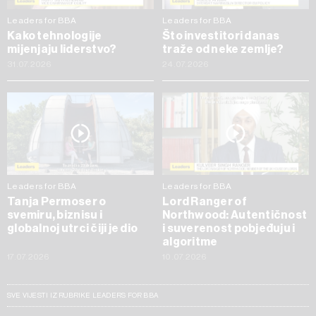
Leaders for BBA
Leaders for BBA
Kako tehnologije
Što investitori danas
mijenjaju liderstvo?
traže od neke zemlje?
31.07.2026
24.07.2026
Leaders for BBA
Leaders for BBA
Tanja Permoser o
Lord Ranger of
svemiru, biznisu i
Northwood: Autentičnost
globalnoj utrci čiji je dio
i suverenost pobjeđuju i
algoritme
17.07.2026
10.07.2026
SVE VIJESTI IZ RUBRIKE LEADERS FOR BBA