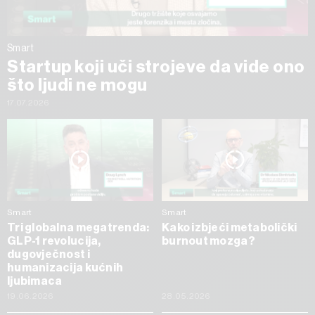
Smart
Startup koji uči strojeve da vide ono
što ljudi ne mogu
17.07.2026
Smart
Smart
Tri globalna megatrenda:
Kako izbjeći metabolički
GLP-1 revolucija,
burnout mozga?
dugovječnost i
humanizacija kućnih
ljubimaca
19.06.2026
28.05.2026