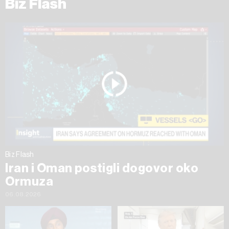
Biz Flash
Biz Flash
Iran i Oman postigli dogovor oko
Ormuza
06.08.2026