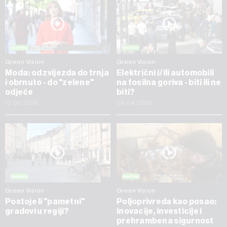
Green Vision
Green Vision
Moda: od zvijezda do trnja
Električni i/ili automobili
i obrnuto - do "zelene"
na fosilna goriva - biti ili ne
odjeće
biti?
13.05.2026
08.04.2026
Green Vision
Green Vision
Postoje li "pametni"
Poljoprivreda kao posao:
gradovi u regiji?
inovacije, investicije i
prehrambena sigurnost