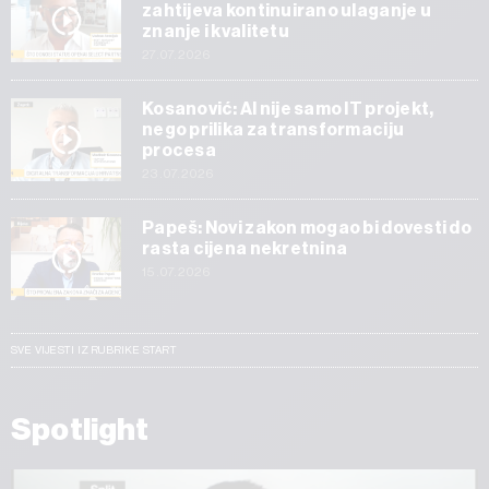
zahtijeva kontinuirano ulaganje u
znanje i kvalitetu
27.07.2026
Kosanović: AI nije samo IT projekt,
nego prilika za transformaciju
procesa
23.07.2026
Papeš: Novi zakon mogao bi dovesti do
rasta cijena nekretnina
15.07.2026
SVE VIJESTI IZ RUBRIKE START
Spotlight