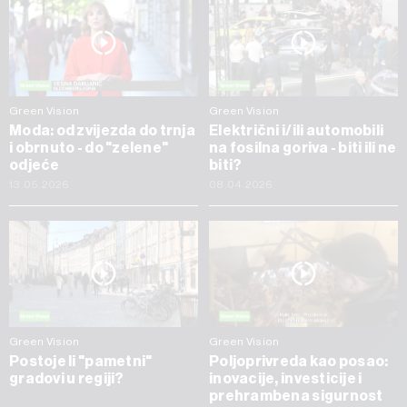
Green Vision
Green Vision
Moda: od zvijezda do trnja
Električni i/ili automobili
i obrnuto - do "zelene"
na fosilna goriva - biti ili ne
odjeće
biti?
13.05.2026
08.04.2026
Green Vision
Green Vision
Postoje li "pametni"
Poljoprivreda kao posao:
gradovi u regiji?
inovacije, investicije i
prehrambena sigurnost