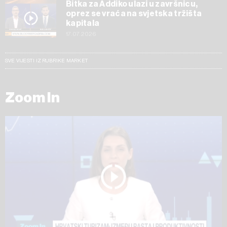
Bitka za Addiko ulazi u završnicu,
oprez se vraća na svjetska tržišta
kapitala
17.07.2026
SVE VIJESTI IZ RUBRIKE MARKET
Zoom In