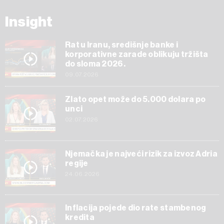
Insight
Rat u Iranu, središnje banke i
korporativne zarade oblikuju tržišta
do sloma 2026.
09.07.2026
Zlato opet može do 5.000 dolara po
unci
02.07.2026
Njemačka je najveći rizik za izvoz Adria
regije
24.06.2026
Inflacija pojede dio rate stambenog
kredita