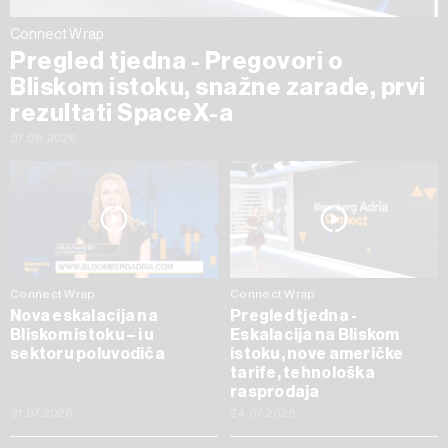
Connect Wrap
Pregled tjedna - Pregovori o
Bliskom istoku, snažne zarade, prvi
rezultati SpaceX-a
07.08.2026
Connect Wrap
Connect Wrap
Nova eskalacija na
Pregled tjedna -
Bliskom istoku – i u
Eskalacija na Bliskom
sektoru poluvodiča
istoku, nove američke
tarife, tehnološka
rasprodaja
31.07.2026
24.07.2026