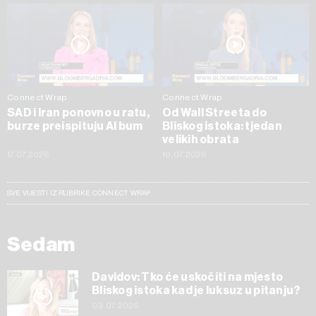
Connect Wrap
Connect Wrap
SAD i Iran ponovno u ratu,
Od Wall Streeta do
burze preispituju AI bum
Bliskog istoka: tjedan
velikih obrata
17.07.2026
10.07.2026
SVE VIJESTI IZ RUBRIKE CONNECT WRAP
Sedam
Davidov: Tko će uskočiti na mjesto
Bliskog istoka kad je luksuz u pitanju?
03.07.2026