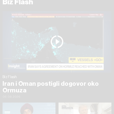
Biz Flash
Biz Flash
Iran i Oman postigli dogovor oko
Ormuza
06.08.2026