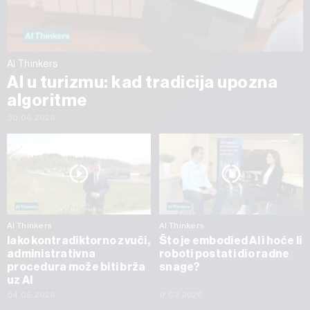
AI Thinkers
AI u turizmu: kad tradicija upozna
algoritme
30.06.2026
AI Thinkers
AI Thinkers
Iako kontradiktorno zvuči,
Što je embodied AI i hoće li
administrativna
roboti postati dio radne
procedura može biti brža
snage?
uz AI
04.05.2026
17.03.2026