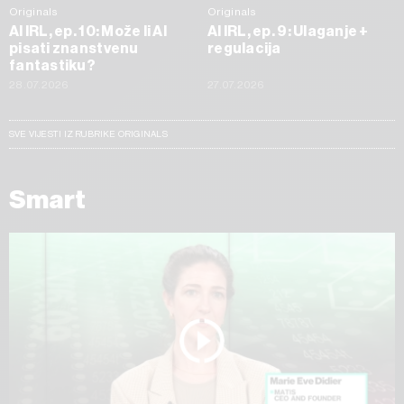
Originals
Originals
AI IRL, ep. 10: Može li AI
AI IRL, ep. 9: Ulaganje +
pisati znanstvenu
regulacija
fantastiku?
28.07.2026
27.07.2026
SVE VIJESTI IZ RUBRIKE ORIGINALS
Smart