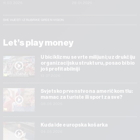
11.03.2026
28.01.2026
SVE VIJESTI IZ RUBRIKE GREEN VISION
Let’s play money
U biciklizmu se vrte milijuni; uz drukčiju
organizacijsku strukturu, posao bi bio
još profitabilniji
13.07.2026
Svjetsko prvenstvo na američkom tlu:
mamac za turiste ili sport za sve?
08.06.2026
Kuda ide europska košarka
04.05.2026