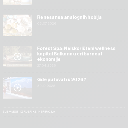
Renesansa analognih hobija
03.07.2026
Forest Spa: Neiskorišteni wellness
kapital Balkana u eri burnout
ekonomije
27.04.2026
Gde putovati u 2026?
30.12.2025
SVE VIJESTI IZ RUBRIKE INSPIRACIJA