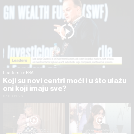
na „Prikaži detalje“. Privolu možete u bilo kojem trenutku
povući bez negativnih posljedica.
Leaders for BBA
Koji su novi centri moći i u što ulažu
oni koji imaju sve?
07.08.2026