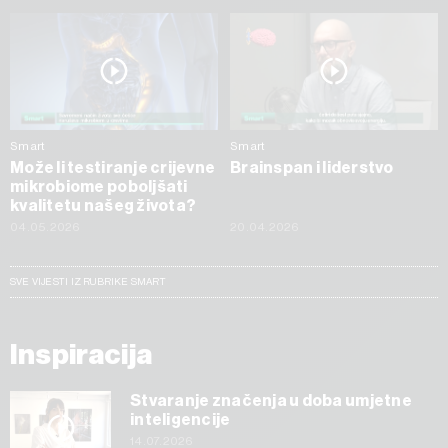
Smart
Smart
Može li testiranje crijevne
Brainspan i liderstvo
mikrobiome poboljšati
kvalitetu našeg života?
04.05.2026
20.04.2026
SVE VIJESTI IZ RUBRIKE SMART
Inspiracija
Stvaranje značenja u doba umjetne
inteligencije
14.07.2026