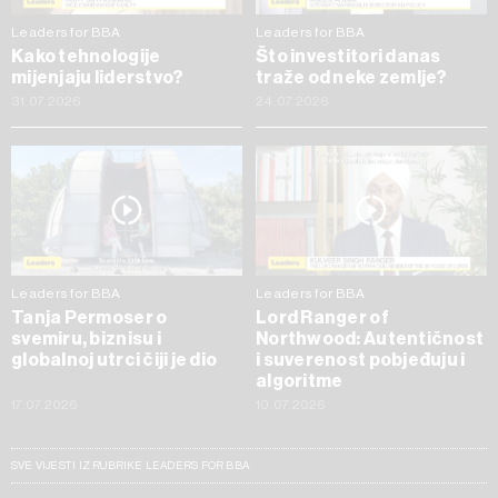
Leaders for BBA
Leaders for BBA
Kako tehnologije
Što investitori danas
mijenjaju liderstvo?
traže od neke zemlje?
31.07.2026
24.07.2026
Leaders for BBA
Leaders for BBA
Tanja Permoser o
Lord Ranger of
svemiru, biznisu i
Northwood: Autentičnost
globalnoj utrci čiji je dio
i suverenost pobjeđuju i
algoritme
17.07.2026
10.07.2026
SVE VIJESTI IZ RUBRIKE LEADERS FOR BBA