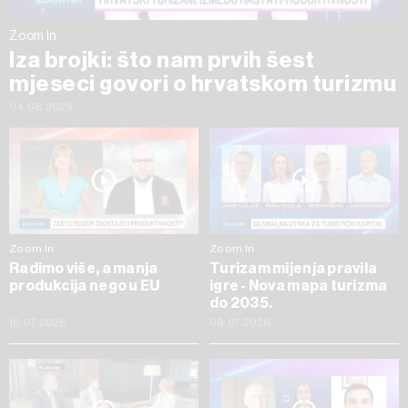
Zoom In
Iza brojki: što nam prvih šest
mjeseci govori o hrvatskom turizmu
04.08.2026
Zoom In
Zoom In
Radimo više, a manja
Turizam mijenja pravila
produkcija nego u EU
igre - Nova mapa turizma
do 2035.
16.07.2026
09.07.2026