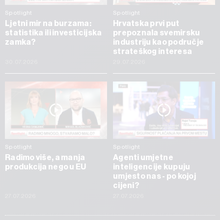
Spotlight
Spotlight
Ljetni mir na burzama:
Hrvatska prvi put
statistika ili investicijska
prepoznala svemirsku
zamka?
industriju kao područje
strateškog interesa
30.07.2026
29.07.2026
Spotlight
Spotlight
Radimo više, a manja
Agenti umjetne
produkcija nego u EU
inteligencije kupuju
umjesto nas - po kojoj
cijeni?
27.07.2026
27.07.2026