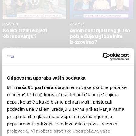
Zoom In
Zoom In
Koliko tržište bježi
Avioindustrija u regiji: tko
obrazovanju?
pobjeđuje u globalnim
izazovima?
02.07.2026
23.06.2026
SVE VIJESTI IZ RUBRIKE ZOOM IN
Odgovorna uporaba vaših podataka
Businessweek Adria
Mi i
naša 61 partnera
obrađujemo vaše osobne podatke
(npr. vaš IP broj) koristeći se tehnološkim rješenjima
Korisnici GLP-1 lijekova mršave,
poput kolačića kako bismo pohranjivali i pristupali
ekonomija se deblja
podacima na vašem uređaju u svrhu prikazivanja vama
29.01.2026
prilagođenih oglasa i sadržaja te u svrhu mjerenja
popularnosti sadržaja, trendova čitateljstva i razvoja
proizvoda. Vi možete birati tko upotrebljava vaše
Visok trošak selidbe kompanija iz Kine