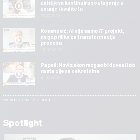
zahtijeva kontinuirano ulaganje u
znanje i kvalitetu
27.07.2026
Kosanović: AI nije samo IT projekt,
nego prilika za transformaciju
procesa
23.07.2026
Papeš: Novi zakon mogao bi dovesti do
rasta cijena nekretnina
15.07.2026
SVE VIJESTI IZ RUBRIKE START
Spotlight