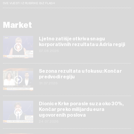
SVE VIJESTI IZ RUBRIKE BIZ FLASH
Market
Ljetno zatišje otkriva snagu
korporativnih rezultata u Adria regiji
07.08.2026
Sezona rezultata u fokusu: Končar
predvodi regiju
31.07.2026
Dionice Krke porasle su za oko 30%,
Končar preko milijardu eura
ugovorenih poslova
24.07.2026