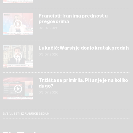
Francisti: Iran ima prednost u
pregovorima
03.07.2026
Lukačić: Warsh je donio kratak predah
03.07.2026
Tržišta se primirila. Pitanje je na koliko
dugo?
03.07.2026
SVE VIJESTI IZ RUBRIKE SEDAM