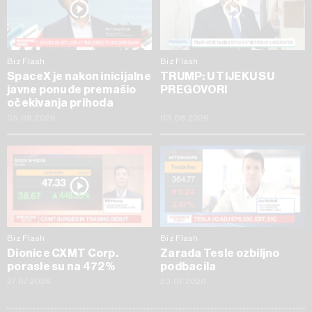
Biz Flash
Biz Flash
SpaceX je nakon inicijalne
TRUMP: U TIJEKU SU
javne ponude premašio
PREGOVORI
očekivanja prihoda
05.08.2026
03.08.2026
Biz Flash
Biz Flash
Dionice CXMT Corp.
Zarada Tesle ozbiljno
porasle su na 472%
podbacila
27.07.2026
23.07.2026