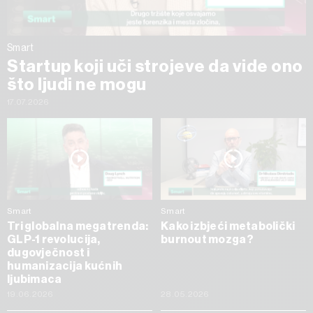
Smart
Startup koji uči strojeve da vide ono
što ljudi ne mogu
17.07.2026
Smart
Smart
Tri globalna megatrenda:
Kako izbjeći metabolički
GLP-1 revolucija,
burnout mozga?
dugovječnost i
humanizacija kućnih
ljubimaca
19.06.2026
28.05.2026