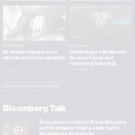
AI Thinkers
AI Thinkers
AI - kraće vrijeme, veća
Od Momaka s Madisona
ušteda u lancima opskrbe
do algoritama: AI u
reklamnoj industriji
27.01.2026
14.01.2026
SVE VIJESTI IZ RUBRIKE AI THINKERS
Bloomberg Talk
Što pokreće tržišta? Krađa Bitcoina
od 100 milijuna dolara, skok zlata i
Amazonove AI ambicije