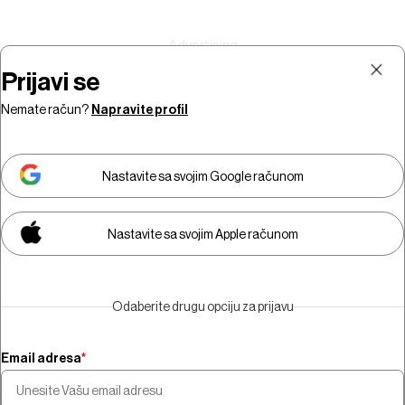
Prijavi se
Nemate račun?
Napravite profil
Prijava
Pretplata
Nastavite sa svojim Google računom
Nastavite sa svojim Apple računom
Morate biti pretplatnik da biste
gledali video sadržaj.
Odaberite drugu opciju za prijavu
Pretplatite se
Email adresa
*