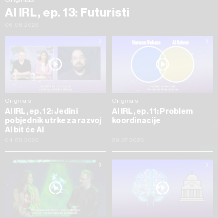
AI IRL, ep. 13: Futuristi
06.08.2026
Originals
Originals
AI IRL, ep. 12: Jedini
AI IRL, ep. 11: Problem
pobjednik utrke za razvoj
koordinacije
AI bit će AI
04.08.2026
29.07.2026