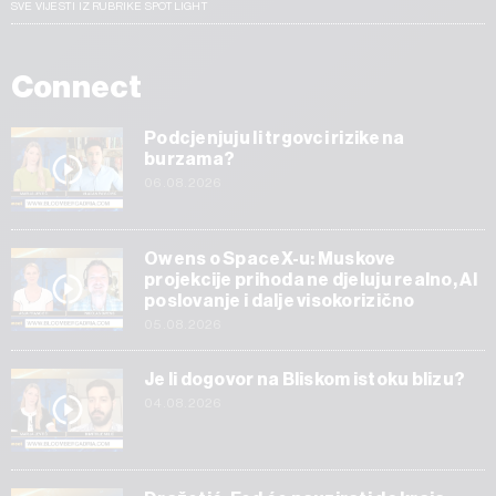
SVE VIJESTI IZ RUBRIKE SPOTLIGHT
Connect
Podcjenjuju li trgovci rizike na
burzama?
06.08.2026
Owens o SpaceX-u: Muskove
projekcije prihoda ne djeluju realno, AI
poslovanje i dalje visokorizično
05.08.2026
Je li dogovor na Bliskom istoku blizu?
04.08.2026