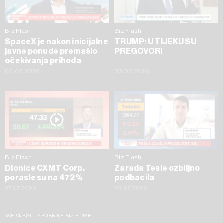
Biz Flash
Biz Flash
SpaceX je nakon inicijalne
TRUMP: U TIJEKU SU
javne ponude premašio
PREGOVORI
očekivanja prihoda
05.08.2026
03.08.2026
Biz Flash
Biz Flash
Dionice CXMT Corp.
Zarada Tesle ozbiljno
porasle su na 472%
podbacila
27.07.2026
23.07.2026
SVE VIJESTI IZ RUBRIKE BIZ FLASH