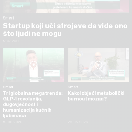
Smart
Startup koji uči strojeve da vide ono
što ljudi ne mogu
17.07.2026
Smart
Smart
Tri globalna megatrenda:
Kako izbjeći metabolički
GLP-1 revolucija,
burnout mozga?
dugovječnost i
humanizacija kućnih
ljubimaca
19.06.2026
28.05.2026