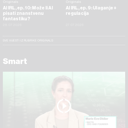
Originals
Originals
AI IRL, ep. 10: Može li AI
AI IRL, ep. 9: Ulaganje +
pisati znanstvenu
regulacija
fantastiku?
28.07.2026
27.07.2026
SVE VIJESTI IZ RUBRIKE ORIGINALS
Smart