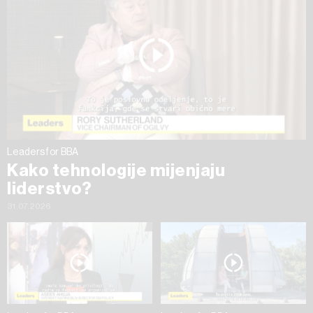
na „Prikaži detalje“. Privolu možete u bilo kojem trenutku
povući bez negativnih posljedica.
Leaders for BBA
Kako tehnologije mijenjaju
liderstvo?
31.07.2026