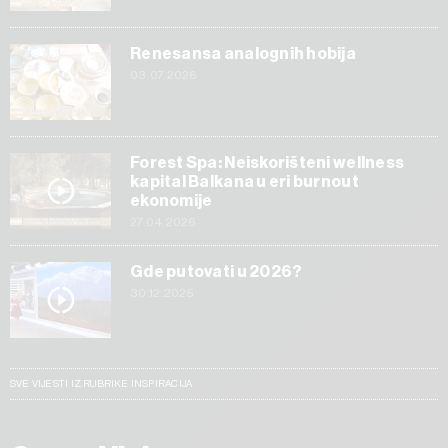
Renesansa analognih hobija
03.07.2026
Forest Spa: Neiskorišteni wellness
kapital Balkana u eri burnout
ekonomije
27.04.2026
Gde putovati u 2026?
30.12.2025
SVE VIJESTI IZ RUBRIKE INSPIRACIJA