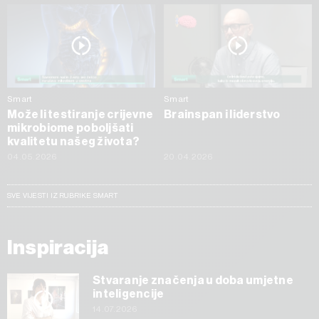
Smart
Smart
Može li testiranje crijevne
Brainspan i liderstvo
mikrobiome poboljšati
kvalitetu našeg života?
04.05.2026
20.04.2026
SVE VIJESTI IZ RUBRIKE SMART
Inspiracija
Stvaranje značenja u doba umjetne
inteligencije
14.07.2026