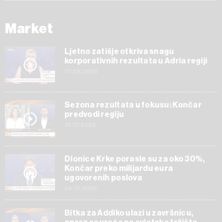
Market
Ljetno zatišje otkriva snagu
korporativnih rezultata u Adria regiji
07.08.2026
Sezona rezultata u fokusu: Končar
predvodi regiju
31.07.2026
Dionice Krke porasle su za oko 30%,
Končar preko milijardu eura
ugovorenih poslova
24.07.2026
Bitka za Addiko ulazi u završnicu,