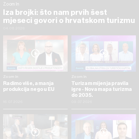
Zoom In
Iza brojki: što nam prvih šest
mjeseci govori o hrvatskom turizmu
04.08.2026
Zoom In
Zoom In
Radimo više, a manja
Turizam mijenja pravila
produkcija nego u EU
igre - Nova mapa turizma
do 2035.
16.07.2026
09.07.2026