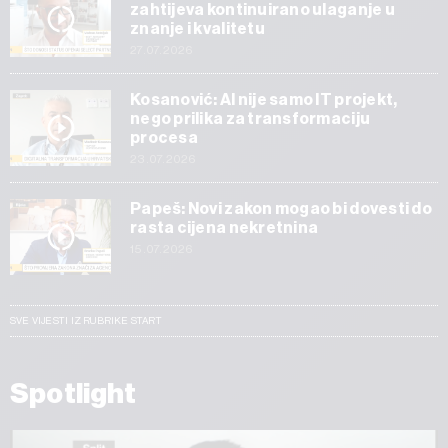
zahtijeva kontinuirano ulaganje u
znanje i kvalitetu
27.07.2026
Kosanović: AI nije samo IT projekt,
nego prilika za transformaciju
procesa
23.07.2026
Papeš: Novi zakon mogao bi dovesti do
rasta cijena nekretnina
15.07.2026
SVE VIJESTI IZ RUBRIKE START
Spotlight