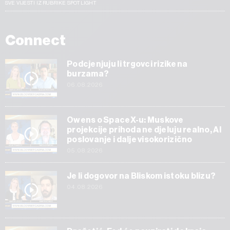
SVE VIJESTI IZ RUBRIKE SPOTLIGHT
Connect
Podcjenjuju li trgovci rizike na
burzama?
06.08.2026
Owens o SpaceX-u: Muskove
projekcije prihoda ne djeluju realno, AI
poslovanje i dalje visokorizično
05.08.2026
Je li dogovor na Bliskom istoku blizu?
04.08.2026