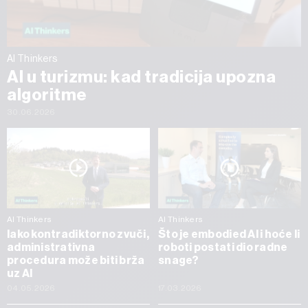
AI Thinkers
AI u turizmu: kad tradicija upozna
algoritme
30.06.2026
AI Thinkers
AI Thinkers
Iako kontradiktorno zvuči,
Što je embodied AI i hoće li
administrativna
roboti postati dio radne
procedura može biti brža
snage?
uz AI
04.05.2026
17.03.2026