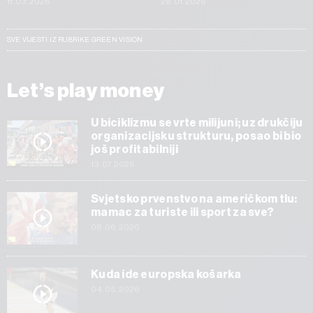
11.03.2026
28.01.2026
SVE VIJESTI IZ RUBRIKE GREEN VISION
Let’s play money
U biciklizmu se vrte milijuni; uz drukčiju
organizacijsku strukturu, posao bi bio
još profitabilniji
13.07.2026
Svjetsko prvenstvo na američkom tlu:
mamac za turiste ili sport za sve?
08.06.2026
Kuda ide europska košarka
04.05.2026