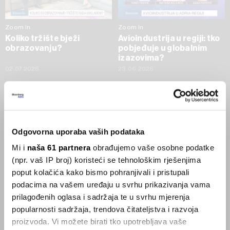
Zoom In
Zoom In
Koliko tržište bježi
Avioindustrija u regiji: tko
obrazovanju?
pobjeđuje u globalnim
izazovima?
02.07.2026
23.06.2026
SVE VIJESTI IZ RUBRIKE ZOOM IN
Businessweek Adria
Odgovorna uporaba vaših podataka
Mi i
naša 61 partnera
obrađujemo vaše osobne podatke
Korisnici GLP-1 lijekova mršave,
(npr. vaš IP broj) koristeći se tehnološkim rješenjima
ekonomija se deblja
poput kolačića kako bismo pohranjivali i pristupali
29.01.2026
podacima na vašem uređaju u svrhu prikazivanja vama
prilagođenih oglasa i sadržaja te u svrhu mjerenja
popularnosti sadržaja, trendova čitateljstva i razvoja
Visok trošak selidbe kompanija iz Kine
proizvoda. Vi možete birati tko upotrebljava vaše
05.12.2025