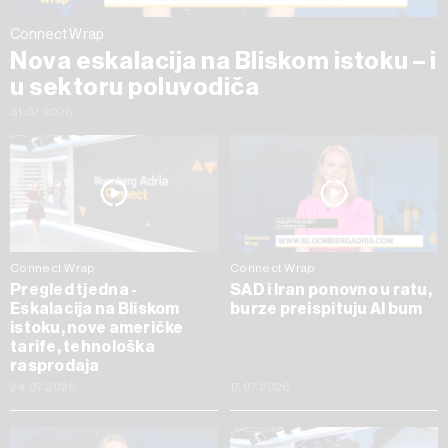
Connect Wrap
Nova eskalacija na Bliskom istoku – i
u sektoru poluvodiča
31.07.2026
Connect Wrap
Connect Wrap
Pregled tjedna -
SAD i Iran ponovno u ratu,
Eskalacija na Bliskom
burze preispituju AI bum
istoku, nove američke
tarife, tehnološka
rasprodaja
24.07.2026
17.07.2026