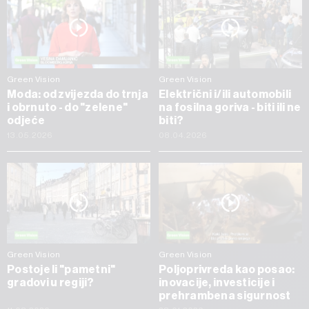
Green Vision
Green Vision
Moda: od zvijezda do trnja
Električni i/ili automobili
i obrnuto - do "zelene"
na fosilna goriva - biti ili ne
odjeće
biti?
13.05.2026
08.04.2026
Green Vision
Green Vision
Postoje li "pametni"
Poljoprivreda kao posao:
gradovi u regiji?
inovacije, investicije i
prehrambena sigurnost