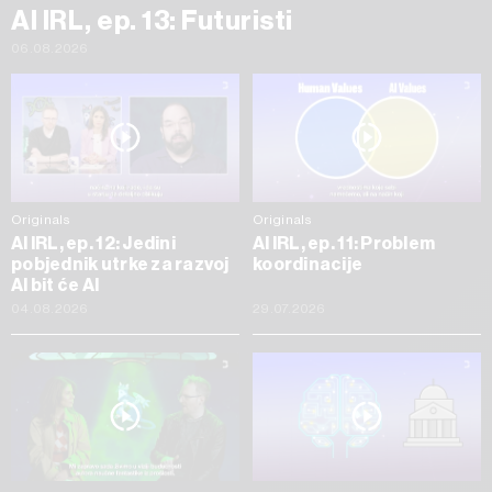
AI IRL, ep. 13: Futuristi
06.08.2026
Originals
Originals
AI IRL, ep. 12: Jedini
AI IRL, ep. 11: Problem
pobjednik utrke za razvoj
koordinacije
AI bit će AI
04.08.2026
29.07.2026