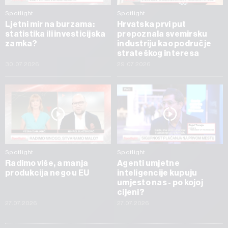
Spotlight
Spotlight
Ljetni mir na burzama:
Hrvatska prvi put
statistika ili investicijska
prepoznala svemirsku
zamka?
industriju kao područje
strateškog interesa
30.07.2026
29.07.2026
Spotlight
Spotlight
Radimo više, a manja
Agenti umjetne
produkcija nego u EU
inteligencije kupuju
umjesto nas - po kojoj
cijeni?
27.07.2026
27.07.2026