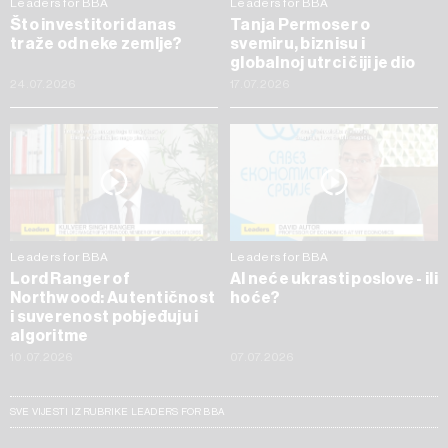
Leaders for BBA
Leaders for BBA
Što investitori danas
Tanja Permoser o
traže od neke zemlje?
svemiru, biznisu i
globalnoj utrci čiji je dio
24.07.2026
17.07.2026
Leaders for BBA
Leaders for BBA
Lord Ranger of
AI neće ukrasti poslove - ili
Northwood: Autentičnost
hoće?
i suverenost pobjeđuju i
algoritme
10.07.2026
07.07.2026
SVE VIJESTI IZ RUBRIKE LEADERS FOR BBA