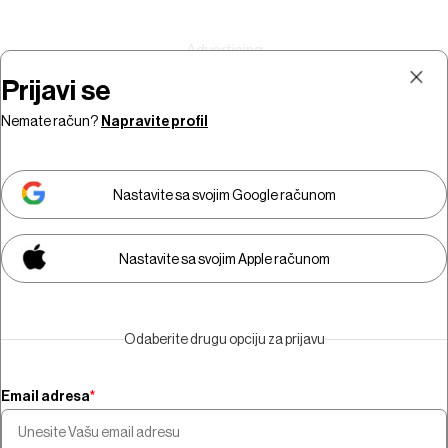
Prijavi se
Nemate račun?
Napravite profil
Prijava
Pretplata
Nastavite sa svojim Google računom
Nastavite sa svojim Apple računom
Morate biti pretplatnik da biste
gledali video sadržaj.
Odaberite drugu opciju za prijavu
Pretplatite se
Email adresa
*