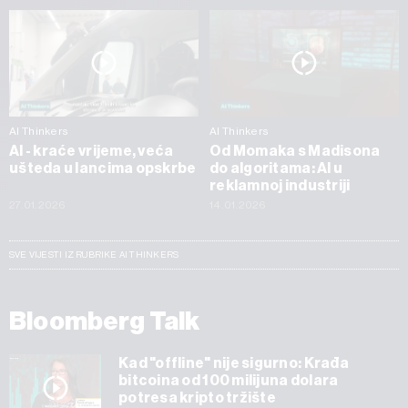
AI Thinkers
AI Thinkers
AI - kraće vrijeme, veća
Od Momaka s Madisona
ušteda u lancima opskrbe
do algoritama: AI u
reklamnoj industriji
27.01.2026
14.01.2026
SVE VIJESTI IZ RUBRIKE AI THINKERS
Bloomberg Talk
Kad "offline" nije sigurno: Krađa
bitcoina od 100 milijuna dolara
potresa kripto tržište