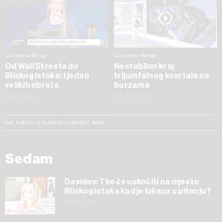
Connect Wrap
Connect Wrap
Od Wall Streeta do
Nestabilan kraj
Bliskog istoka: tjedan
trijumfalnog kvartala na
velikih obrata
burzama
10.07.2026
03.07.2026
SVE VIJESTI IZ RUBRIKE CONNECT WRAP
Sedam
Davidov: Tko će uskočiti na mjesto
Bliskog istoka kad je luksuz u pitanju?
03.07.2026