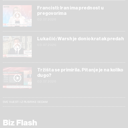
Francisti: Iran ima prednost u
pregovorima
03.07.2026
Lukačić: Warsh je donio kratak predah
03.07.2026
Tržišta se primirila. Pitanje je na koliko
dugo?
03.07.2026
SVE VIJESTI IZ RUBRIKE SEDAM
Biz Flash