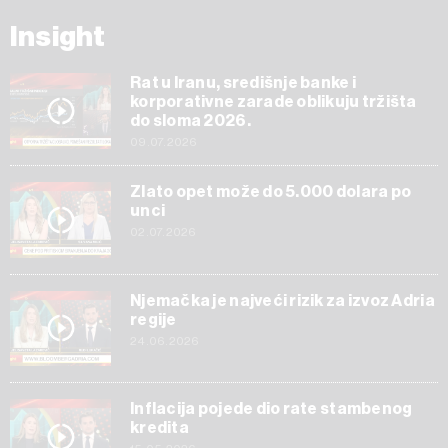
Insight
Rat u Iranu, središnje banke i
korporativne zarade oblikuju tržišta
do sloma 2026.
09.07.2026
Zlato opet može do 5.000 dolara po
unci
02.07.2026
Njemačka je najveći rizik za izvoz Adria
regije
24.06.2026
Inflacija pojede dio rate stambenog
kredita