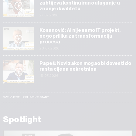
zahtijeva kontinuirano ulaganje u
znanje i kvalitetu
27.07.2026
Kosanović: AI nije samo IT projekt,
nego prilika za transformaciju
procesa
23.07.2026
Papeš: Novi zakon mogao bi dovesti do
rasta cijena nekretnina
15.07.2026
SVE VIJESTI IZ RUBRIKE START
Spotlight