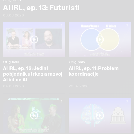
AI IRL, ep. 13: Futuristi
06.08.2026
Originals
Originals
AI IRL, ep. 12: Jedini
AI IRL, ep. 11: Problem
pobjednik utrke za razvoj
koordinacije
AI bit će AI
04.08.2026
29.07.2026