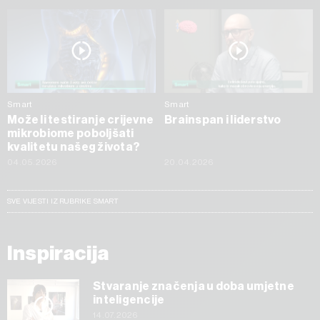
Smart
Smart
Može li testiranje crijevne
Brainspan i liderstvo
mikrobiome poboljšati
kvalitetu našeg života?
04.05.2026
20.04.2026
SVE VIJESTI IZ RUBRIKE SMART
Inspiracija
Stvaranje značenja u doba umjetne
inteligencije
14.07.2026