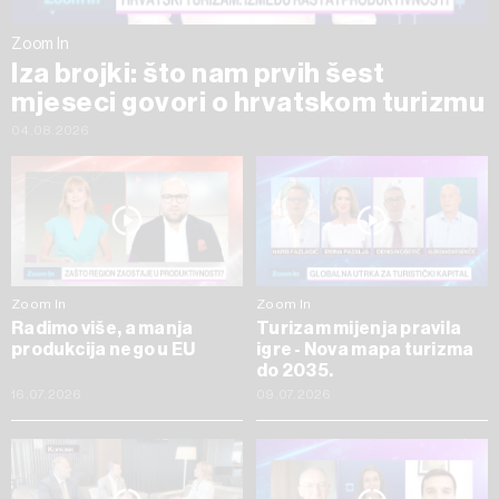
Zoom In
Iza brojki: što nam prvih šest
mjeseci govori o hrvatskom turizmu
04.08.2026
Zoom In
Zoom In
Radimo više, a manja
Turizam mijenja pravila
produkcija nego u EU
igre - Nova mapa turizma
do 2035.
16.07.2026
09.07.2026