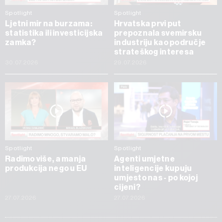
Spotlight
Spotlight
Ljetni mir na burzama:
Hrvatska prvi put
statistika ili investicijska
prepoznala svemirsku
zamka?
industriju kao područje
strateškog interesa
30.07.2026
29.07.2026
Spotlight
Spotlight
Radimo više, a manja
Agenti umjetne
produkcija nego u EU
inteligencije kupuju
umjesto nas - po kojoj
cijeni?
27.07.2026
27.07.2026