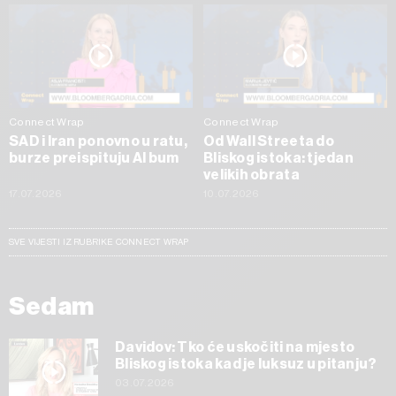
Connect Wrap
Connect Wrap
SAD i Iran ponovno u ratu,
Od Wall Streeta do
burze preispituju AI bum
Bliskog istoka: tjedan
velikih obrata
17.07.2026
10.07.2026
SVE VIJESTI IZ RUBRIKE CONNECT WRAP
Sedam
Davidov: Tko će uskočiti na mjesto
Bliskog istoka kad je luksuz u pitanju?
03.07.2026