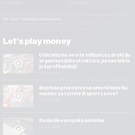
11.03.2026
28.01.2026
SVE VIJESTI IZ RUBRIKE GREEN VISION
Let’s play money
U biciklizmu se vrte milijuni; uz drukčiju
organizacijsku strukturu, posao bi bio
još profitabilniji
13.07.2026
Svjetsko prvenstvo na američkom tlu:
mamac za turiste ili sport za sve?
08.06.2026
Kuda ide europska košarka
04.05.2026