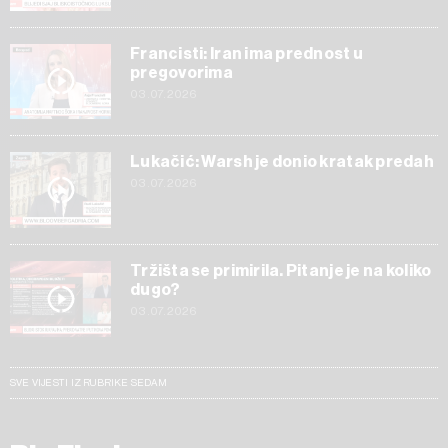
Francisti: Iran ima prednost u
pregovorima
03.07.2026
Lukačić: Warsh je donio kratak predah
03.07.2026
Tržišta se primirila. Pitanje je na koliko
dugo?
03.07.2026
SVE VIJESTI IZ RUBRIKE SEDAM