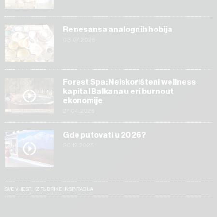
Renesansa analognih hobija
03.07.2026
Forest Spa: Neiskorišteni wellness
kapital Balkana u eri burnout
ekonomije
27.04.2026
Gde putovati u 2026?
30.12.2025
SVE VIJESTI IZ RUBRIKE INSPIRACIJA