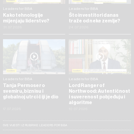
Leaders for BBA
Leaders for BBA
Kako tehnologije
Što investitori danas
mijenjaju liderstvo?
traže od neke zemlje?
31.07.2026
24.07.2026
Leaders for BBA
Leaders for BBA
Tanja Permoser o
Lord Ranger of
svemiru, biznisu i
Northwood: Autentičnost
globalnoj utrci čiji je dio
i suverenost pobjeđuju i
algoritme
17.07.2026
10.07.2026
SVE VIJESTI IZ RUBRIKE LEADERS FOR BBA