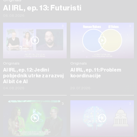
AI IRL, ep. 13: Futuristi
06.08.2026
Originals
Originals
AI IRL, ep. 12: Jedini
AI IRL, ep. 11: Problem
pobjednik utrke za razvoj
koordinacije
AI bit će AI
04.08.2026
29.07.2026