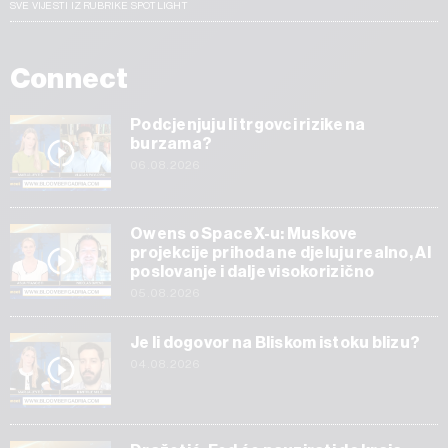
SVE VIJESTI IZ RUBRIKE SPOTLIGHT
Connect
Podcjenjuju li trgovci rizike na
burzama?
06.08.2026
Owens o SpaceX-u: Muskove
projekcije prihoda ne djeluju realno, AI
poslovanje i dalje visokorizično
05.08.2026
Je li dogovor na Bliskom istoku blizu?
04.08.2026