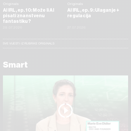
Originals
Originals
AI IRL, ep. 10: Može li AI
AI IRL, ep. 9: Ulaganje +
pisati znanstvenu
regulacija
fantastiku?
28.07.2026
27.07.2026
SVE VIJESTI IZ RUBRIKE ORIGINALS
Smart