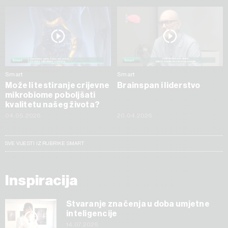
Smart
Smart
Može li testiranje crijevne
Brainspan i liderstvo
mikrobiome poboljšati
kvalitetu našeg života?
04.05.2026
20.04.2026
SVE VIJESTI IZ RUBRIKE SMART
Inspiracija
Stvaranje značenja u doba umjetne
inteligencije
14.07.2026