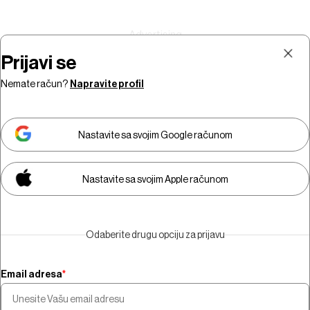
Prijavi se
Nemate račun?
Napravite profil
Prijava
Pretplata
Nastavite sa svojim Google računom
Nastavite sa svojim Apple računom
Morate biti pretplatnik da biste
gledali video sadržaj.
Odaberite drugu opciju za prijavu
Pretplatite se
Email adresa
*