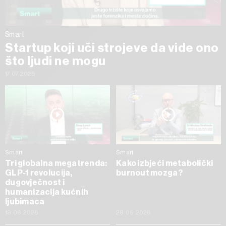
Smart
Startup koji uči strojeve da vide ono
što ljudi ne mogu
17.07.2026
Smart
Smart
Tri globalna megatrenda:
Kako izbjeći metabolički
GLP-1 revolucija,
burnout mozga?
dugovječnost i
humanizacija kućnih
ljubimaca
19.06.2026
28.05.2026