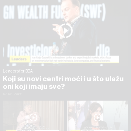
na „Prikaži detalje“. Privolu možete u bilo kojem trenutku
povući bez negativnih posljedica.
Leaders for BBA
Koji su novi centri moći i u što ulažu
oni koji imaju sve?
07.08.2026