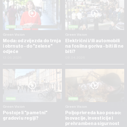
Green Vision
Green Vision
Moda: od zvijezda do trnja
Električni i/ili automobili
i obrnuto - do "zelene"
na fosilna goriva - biti ili ne
odjeće
biti?
13.05.2026
08.04.2026
Green Vision
Green Vision
Postoje li "pametni"
Poljoprivreda kao posao:
gradovi u regiji?
inovacije, investicije i
prehrambena sigurnost