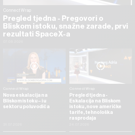
Connect Wrap
Pregled tjedna - Pregovori o
Bliskom istoku, snažne zarade, prvi
rezultati SpaceX-a
07.08.2026
Connect Wrap
Connect Wrap
Nova eskalacija na
Pregled tjedna -
Bliskom istoku – i u
Eskalacija na Bliskom
sektoru poluvodiča
istoku, nove američke
tarife, tehnološka
rasprodaja
31.07.2026
24.07.2026