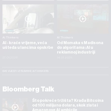
AI Thinkers
AI Thinkers
AI - kraće vrijeme, veća
Od Momaka s Madisona
ušteda u lancima opskrbe
do algoritama: AI u
reklamnoj industriji
27.01.2026
14.01.2026
SVE VIJESTI IZ RUBRIKE AI THINKERS
Bloomberg Talk
Što pokreće tržišta? Krađa Bitcoina
od 100 milijuna dolara, skok zlata i
Amazonove AI ambicije