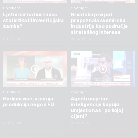
Spotlight
Spotlight
Ljetni mir na burzama:
Hrvatska prvi put
statistika ili investicijska
prepoznala svemirsku
zamka?
industriju kao područje
strateškog interesa
30.07.2026
29.07.2026
Spotlight
Spotlight
Radimo više, a manja
Agenti umjetne
produkcija nego u EU
inteligencije kupuju
umjesto nas - po kojoj
cijeni?
27.07.2026
27.07.2026