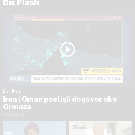
Biz Flash
Biz Flash
Iran i Oman postigli dogovor oko
Ormuza
06.08.2026