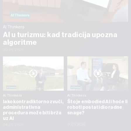
AI Thinkers
AI u turizmu: kad tradicija upozna
algoritme
30.06.2026
AI Thinkers
AI Thinkers
Iako kontradiktorno zvuči,
Što je embodied AI i hoće li
administrativna
roboti postati dio radne
procedura može biti brža
snage?
uz AI
04.05.2026
17.03.2026