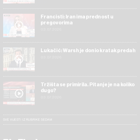
Francisti: Iran ima prednost u
pregovorima
03.07.2026
Lukačić: Warsh je donio kratak predah
03.07.2026
Tržišta se primirila. Pitanje je na koliko
dugo?
03.07.2026
SVE VIJESTI IZ RUBRIKE SEDAM