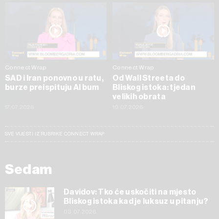
Connect Wrap
Connect Wrap
SAD i Iran ponovno u ratu,
Od Wall Streeta do
burze preispituju AI bum
Bliskog istoka: tjedan
velikih obrata
17.07.2026
10.07.2026
SVE VIJESTI IZ RUBRIKE CONNECT WRAP
Sedam
Davidov: Tko će uskočiti na mjesto
Bliskog istoka kad je luksuz u pitanju?
03.07.2026