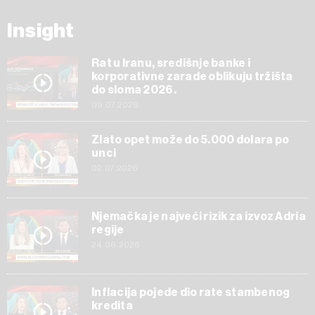
Insight
Rat u Iranu, središnje banke i
korporativne zarade oblikuju tržišta
do sloma 2026.
09.07.2026
Zlato opet može do 5.000 dolara po
unci
02.07.2026
Njemačka je najveći rizik za izvoz Adria
regije
24.06.2026
Inflacija pojede dio rate stambenog
kredita