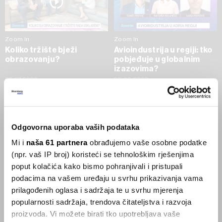
Zoom In
Zoom In
Koliko tržište bježi
Avioindustrija u regiji: tko
obrazovanju?
pobjeđuje u globalnim
izazovima?
02.07.2026
23.06.2026
SVE VIJESTI IZ RUBRIKE ZOOM IN
Odgovorna uporaba vaših podataka
Businessweek Adria
Mi i
naša 61 partnera
obrađujemo vaše osobne podatke
(npr. vaš IP broj) koristeći se tehnološkim rješenjima
Korisnici GLP-1 lijekova mršave,
poput kolačića kako bismo pohranjivali i pristupali
ekonomija se deblja
podacima na vašem uređaju u svrhu prikazivanja vama
29.01.2026
prilagođenih oglasa i sadržaja te u svrhu mjerenja
popularnosti sadržaja, trendova čitateljstva i razvoja
proizvoda. Vi možete birati tko upotrebljava vaše
Visok trošak selidbe kompanija iz Kine