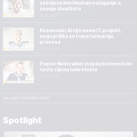
zahtijeva kontinuirano ulaganje u
znanje i kvalitetu
27.07.2026
Kosanović: AI nije samo IT projekt,
nego prilika za transformaciju
procesa
23.07.2026
Papeš: Novi zakon mogao bi dovesti do
rasta cijena nekretnina
15.07.2026
SVE VIJESTI IZ RUBRIKE START
Spotlight