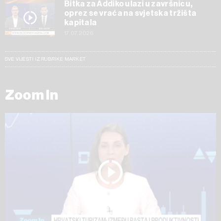
Bitka za Addiko ulazi u završnicu,
oprez se vraća na svjetska tržišta
kapitala
17.07.2026
SVE VIJESTI IZ RUBRIKE MARKET
Zoom In