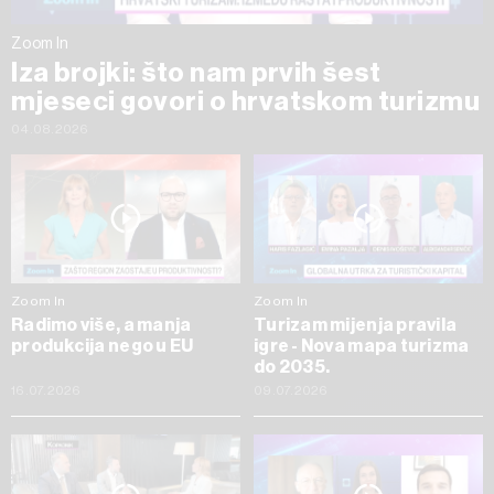
Zoom In
Iza brojki: što nam prvih šest
mjeseci govori o hrvatskom turizmu
04.08.2026
Zoom In
Zoom In
Radimo više, a manja
Turizam mijenja pravila
produkcija nego u EU
igre - Nova mapa turizma
do 2035.
16.07.2026
09.07.2026