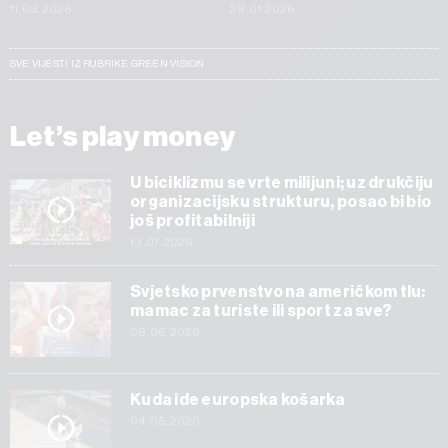
11.03.2026
28.01.2026
SVE VIJESTI IZ RUBRIKE GREEN VISION
Let’s play money
U biciklizmu se vrte milijuni; uz drukčiju
organizacijsku strukturu, posao bi bio
još profitabilniji
13.07.2026
Svjetsko prvenstvo na američkom tlu:
mamac za turiste ili sport za sve?
08.06.2026
Kuda ide europska košarka
04.05.2026