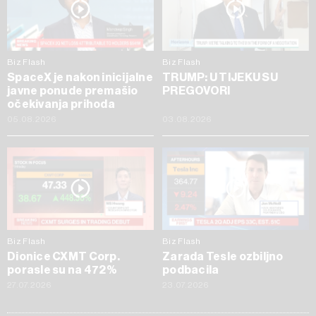
Biz Flash
Biz Flash
SpaceX je nakon inicijalne
TRUMP: U TIJEKU SU
javne ponude premašio
PREGOVORI
očekivanja prihoda
05.08.2026
03.08.2026
Biz Flash
Biz Flash
Dionice CXMT Corp.
Zarada Tesle ozbiljno
porasle su na 472%
podbacila
27.07.2026
23.07.2026