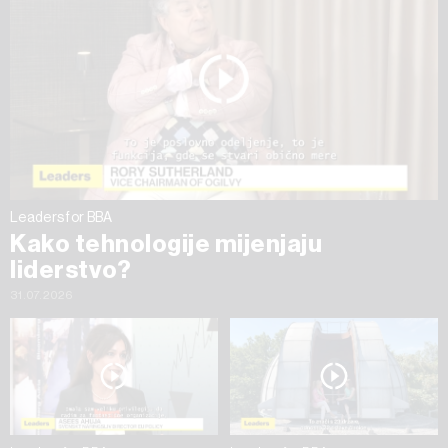
na „Prikaži detalje“. Privolu možete u bilo kojem trenutku
povući bez negativnih posljedica.
Leaders for BBA
Kako tehnologije mijenjaju
liderstvo?
31.07.2026