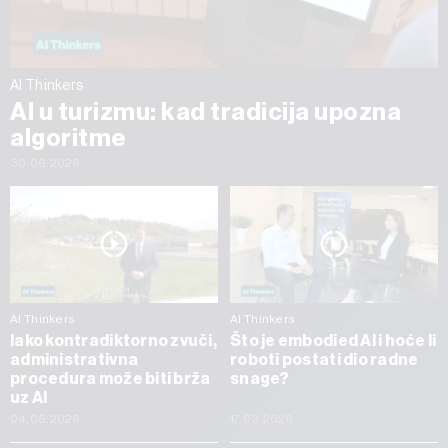
AI Thinkers
AI u turizmu: kad tradicija upozna
algoritme
30.06.2026
AI Thinkers
AI Thinkers
Iako kontradiktorno zvuči,
Što je embodied AI i hoće li
administrativna
roboti postati dio radne
procedura može biti brža
snage?
uz AI
04.05.2026
17.03.2026