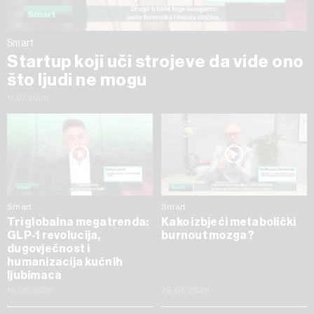
Smart
Startup koji uči strojeve da vide ono
što ljudi ne mogu
17.07.2026
Smart
Smart
Tri globalna megatrenda:
Kako izbjeći metabolički
GLP-1 revolucija,
burnout mozga?
dugovječnost i
humanizacija kućnih
ljubimaca
19.06.2026
28.05.2026