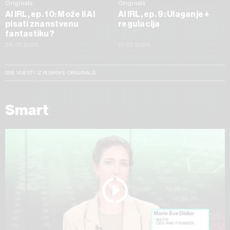
Originals
Originals
AI IRL, ep. 10: Može li AI
AI IRL, ep. 9: Ulaganje +
pisati znanstvenu
regulacija
fantastiku?
28.07.2026
27.07.2026
SVE VIJESTI IZ RUBRIKE ORIGINALS
Smart