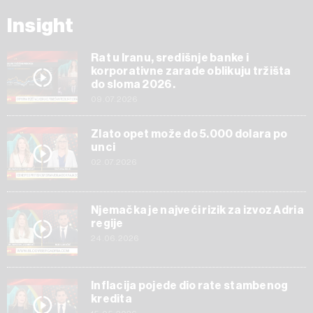
Insight
Rat u Iranu, središnje banke i
korporativne zarade oblikuju tržišta
do sloma 2026.
09.07.2026
Zlato opet može do 5.000 dolara po
unci
02.07.2026
Njemačka je najveći rizik za izvoz Adria
regije
24.06.2026
Inflacija pojede dio rate stambenog
kredita