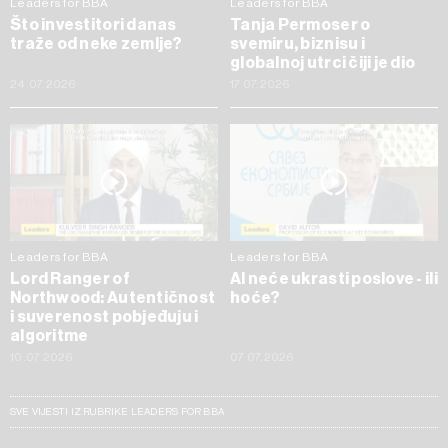
Leaders for BBA
Leaders for BBA
Što investitori danas
Tanja Permoser o
traže od neke zemlje?
svemiru, biznisu i
globalnoj utrci čiji je dio
24.07.2026
17.07.2026
Leaders for BBA
Leaders for BBA
Lord Ranger of
AI neće ukrasti poslove - ili
Northwood: Autentičnost
hoće?
i suverenost pobjeđuju i
algoritme
10.07.2026
07.07.2026
SVE VIJESTI IZ RUBRIKE LEADERS FOR BBA