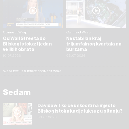
Connect Wrap
Connect Wrap
Od Wall Streeta do
Nestabilan kraj
Bliskog istoka: tjedan
trijumfalnog kvartala na
velikih obrata
burzama
10.07.2026
03.07.2026
SVE VIJESTI IZ RUBRIKE CONNECT WRAP
Sedam
Davidov: Tko će uskočiti na mjesto
Bliskog istoka kad je luksuz u pitanju?
03.07.2026