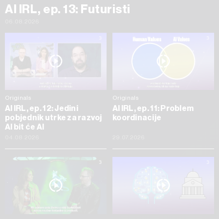
AI IRL, ep. 13: Futuristi
06.08.2026
Originals
Originals
AI IRL, ep. 12: Jedini
AI IRL, ep. 11: Problem
pobjednik utrke za razvoj
koordinacije
AI bit će AI
04.08.2026
29.07.2026