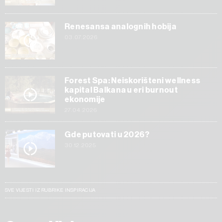
Renesansa analognih hobija
03.07.2026
Forest Spa: Neiskorišteni wellness
kapital Balkana u eri burnout
ekonomije
27.04.2026
Gde putovati u 2026?
30.12.2025
SVE VIJESTI IZ RUBRIKE INSPIRACIJA