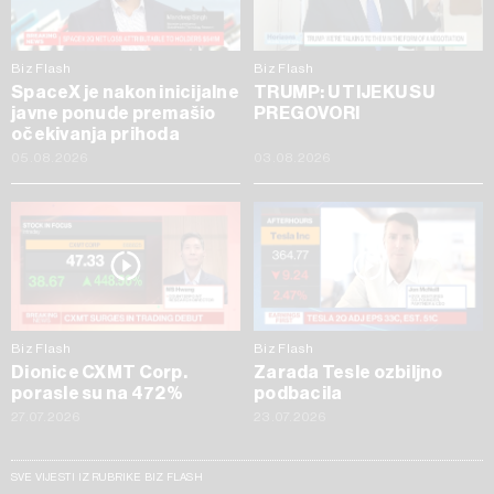
Biz Flash
Biz Flash
SpaceX je nakon inicijalne
TRUMP: U TIJEKU SU
javne ponude premašio
PREGOVORI
očekivanja prihoda
05.08.2026
03.08.2026
Biz Flash
Biz Flash
Dionice CXMT Corp.
Zarada Tesle ozbiljno
porasle su na 472%
podbacila
27.07.2026
23.07.2026
SVE VIJESTI IZ RUBRIKE BIZ FLASH