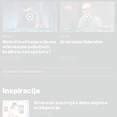
Smart
Smart
Može li testiranje crijevne
Brainspan i liderstvo
mikrobiome poboljšati
kvalitetu našeg života?
04.05.2026
20.04.2026
SVE VIJESTI IZ RUBRIKE SMART
Inspiracija
Stvaranje značenja u doba umjetne
inteligencije
14.07.2026