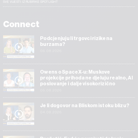
SVE VIJESTI IZ RUBRIKE SPOTLIGHT
Connect
Podcjenjuju li trgovci rizike na
burzama?
06.08.2026
Owens o SpaceX-u: Muskove
projekcije prihoda ne djeluju realno, AI
poslovanje i dalje visokorizično
05.08.2026
Je li dogovor na Bliskom istoku blizu?
04.08.2026