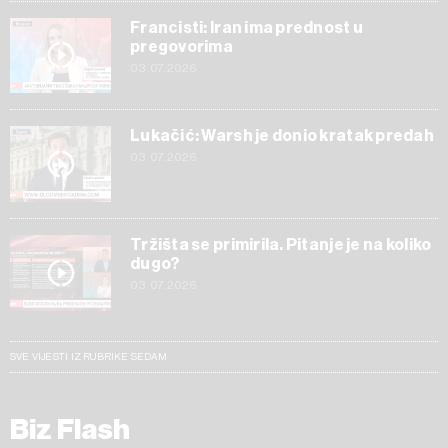
Francisti: Iran ima prednost u
pregovorima
03.07.2026
Lukačić: Warsh je donio kratak predah
03.07.2026
Tržišta se primirila. Pitanje je na koliko
dugo?
03.07.2026
SVE VIJESTI IZ RUBRIKE SEDAM
Biz Flash