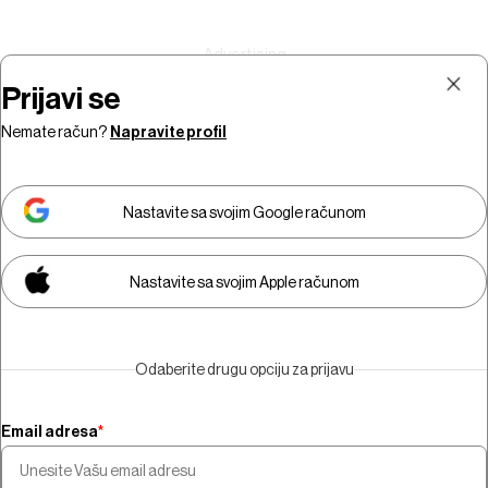
Prijavi se
Nemate račun?
Napravite profil
Prijava
Pretplata
Nastavite sa svojim Google računom
Nastavite sa svojim Apple računom
Morate biti pretplatnik da biste
gledali video sadržaj.
Odaberite drugu opciju za prijavu
Pretplatite se
Email adresa
*