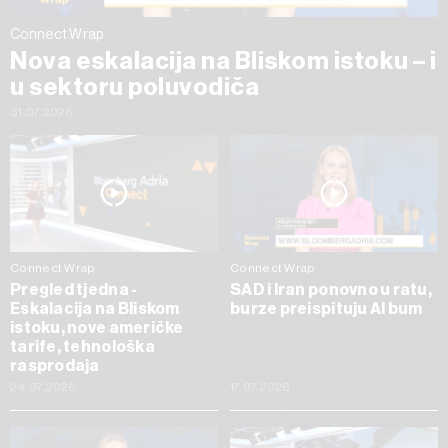
Connect Wrap
Nova eskalacija na Bliskom istoku – i
u sektoru poluvodiča
31.07.2026
Connect Wrap
Connect Wrap
Pregled tjedna -
SAD i Iran ponovno u ratu,
Eskalacija na Bliskom
burze preispituju AI bum
istoku, nove američke
tarife, tehnološka
rasprodaja
24.07.2026
17.07.2026