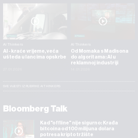
AI Thinkers
AI Thinkers
AI - kraće vrijeme, veća
Od Momaka s Madisona
ušteda u lancima opskrbe
do algoritama: AI u
reklamnoj industriji
27.01.2026
14.01.2026
SVE VIJESTI IZ RUBRIKE AI THINKERS
Bloomberg Talk
Kad "offline" nije sigurno: Krađa
bitcoina od 100 milijuna dolara
potresa kripto tržište