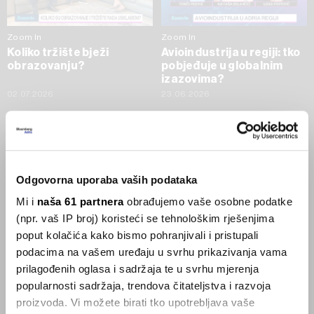
Zoom In
Zoom In
Koliko tržište bježi
Avioindustrija u regiji: tko
obrazovanju?
pobjeđuje u globalnim
izazovima?
02.07.2026
23.06.2026
SVE VIJESTI IZ RUBRIKE ZOOM IN
Businessweek Adria
Odgovorna uporaba vaših podataka
Mi i
naša 61 partnera
obrađujemo vaše osobne podatke
Korisnici GLP-1 lijekova mršave,
(npr. vaš IP broj) koristeći se tehnološkim rješenjima
ekonomija se deblja
poput kolačića kako bismo pohranjivali i pristupali
29.01.2026
podacima na vašem uređaju u svrhu prikazivanja vama
prilagođenih oglasa i sadržaja te u svrhu mjerenja
popularnosti sadržaja, trendova čitateljstva i razvoja
Visok trošak selidbe kompanija iz Kine
proizvoda. Vi možete birati tko upotrebljava vaše
05.12.2025