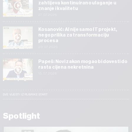
zahtijeva kontinuirano ulaganje u
znanje i kvalitetu
27.07.2026
Kosanović: AI nije samo IT projekt,
nego prilika za transformaciju
procesa
23.07.2026
Papeš: Novi zakon mogao bi dovesti do
rasta cijena nekretnina
15.07.2026
SVE VIJESTI IZ RUBRIKE START
Spotlight