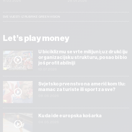
11.03.2026
28.01.2026
SVE VIJESTI IZ RUBRIKE GREEN VISION
Let’s play money
U biciklizmu se vrte milijuni; uz drukčiju
organizacijsku strukturu, posao bi bio
još profitabilniji
13.07.2026
Svjetsko prvenstvo na američkom tlu:
mamac za turiste ili sport za sve?
08.06.2026
Kuda ide europska košarka
04.05.2026