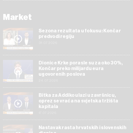
Market
Sezona rezultata u fokusu: Končar
predvodi regiju
31.07.2026
Dionice Krke porasle su za oko 30%,
Končar preko milijardu eura
ugovorenih poslova
24.07.2026
Bitka za Addiko ulazi u završnicu,
oprez se vraća na svjetska tržišta
kapitala
17.07.2026
Nastavak rasta hrvatskih i slovenskih