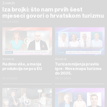
Zoom In
Iza brojki: što nam prvih šest
mjeseci govori o hrvatskom turizmu
04.08.2026
Zoom In
Zoom In
Radimo više, a manja
Turizam mijenja pravila
produkcija nego u EU
igre - Nova mapa turizma
do 2035.
16.07.2026
09.07.2026