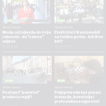
Green Vision
Green Vision
Moda: od zvijezda do trnja
Električni i/ili automobili
i obrnuto - do "zelene"
na fosilna goriva - biti ili ne
odjeće
biti?
13.05.2026
08.04.2026
Green Vision
Green Vision
Postoje li "pametni"
Poljoprivreda kao posao:
gradovi u regiji?
inovacije, investicije i
prehrambena sigurnost