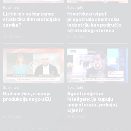
Spotlight
Spotlight
Ljetni mir na burzama:
Hrvatska prvi put
statistika ili investicijska
prepoznala svemirsku
zamka?
industriju kao područje
strateškog interesa
30.07.2026
29.07.2026
Spotlight
Spotlight
Radimo više, a manja
Agenti umjetne
produkcija nego u EU
inteligencije kupuju
umjesto nas - po kojoj
cijeni?
27.07.2026
27.07.2026