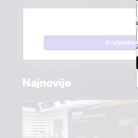
M
Pretplatite
Najnovije