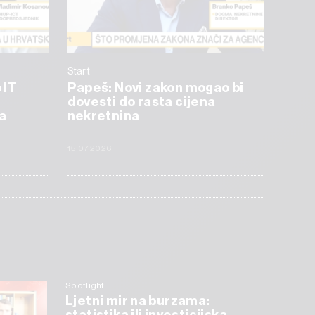
Start
 IT
Papeš: Novi zakon mogao bi
dovesti do rasta cijena
a
nekretnina
15.07.2026
Spotlight
Ljetni mir na burzama: