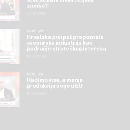
statistika ili investicijska
zamka?
30.07.2026
Spotlight
Hrvatska prvi put prepoznala
svemirsku industriju kao
područje strateškog interesa
29.07.2026
Spotlight
Radimo više, a manja
produkcija nego u EU
27.07.2026