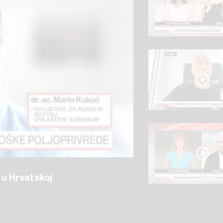
 u Hrvatskoj