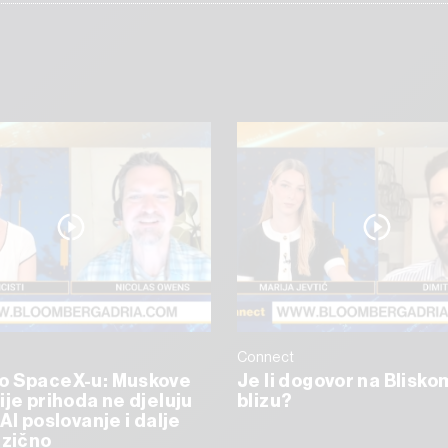
Connect
o SpaceX-u: Muskove
Je li dogovor na Blisko
ije prihoda ne djeluju
blizu?
AI poslovanje i dalje
izično