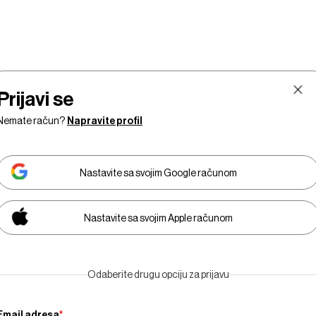
Prijavi se
Nemate račun?
Napravite profil
Nastavite sa svojim Google računom
Nastavite sa svojim Apple računom
Tržišta
Prestiž
Tehnologija
Businessweek Adria
Odaberite drugu opciju za prijavu
Email adresa
*