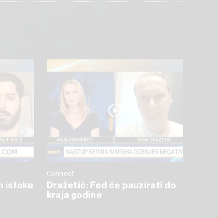
Connect
m istoku
Dražetić: Fed će pauzirati do
kraja godine