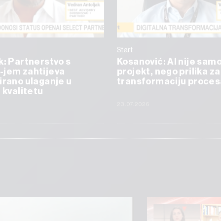
Start
k: Partnerstvo s
Kosanović: AI nije samo
-jem zahtijeva
projekt, nego prilika za
irano ulaganje u
transformaciju proces
i kvalitetu
23.07.2026