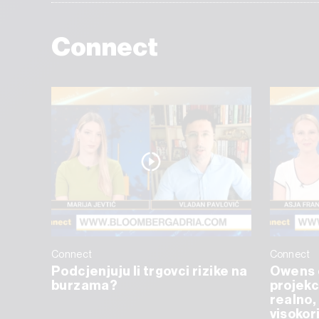
Connect
Connect
Connect
Podcjenjuju li trgovci rizike na
Owens 
burzama?
projekc
realno, 
visokor