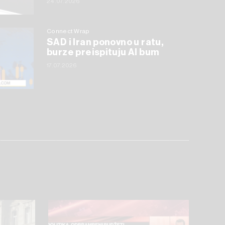
24.07.2026
Connect Wrap
SAD i Iran ponovno u ratu,
burze preispituju AI bum
17.07.2026