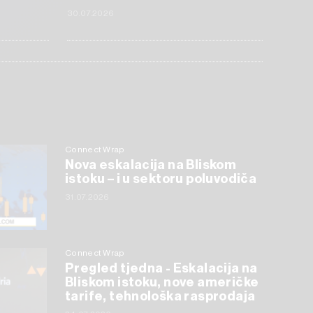
30.07.2026
Connect Wrap
Nova eskalacija na Bliskom
istoku – i u sektoru poluvodiča
31.07.2026
Connect Wrap
Pregled tjedna - Eskalacija na
Bliskom istoku, nove američke
tarife, tehnološka rasprodaja