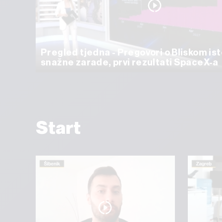
Pregled tjedna - Pregovori o Bliskom ist
snažne zarade, prvi rezultati SpaceX-a
Start