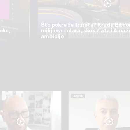
Što pokreće tržišta? Krađa Bitco
oku,
milijuna dolara, skok zlata i Ama
ambicije