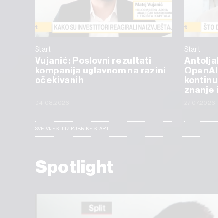
Start
Start
Vujanić: Poslovni rezultati
Antolja
kompanija uglavnom na razini
OpenAI
očekivanih
kontinu
znanje 
04.08.2026
27.07.2026
SVE VIJESTI IZ RUBRIKE START
Spotlight