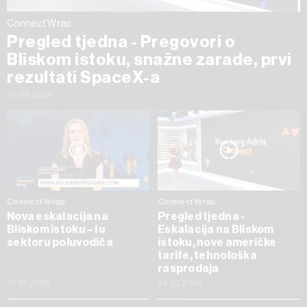
Connect Wrap
Pregled tjedna - Pregovori o
Bliskom istoku, snažne zarade, prvi
rezultati SpaceX-a
07.08.2026
Connect Wrap
Connect Wrap
Nova eskalacija na
Pregled tjedna -
Bliskom istoku – i u
Eskalacija na Bliskom
sektoru poluvodiča
istoku, nove američke
tarife, tehnološka
rasprodaja
31.07.2026
24.07.2026