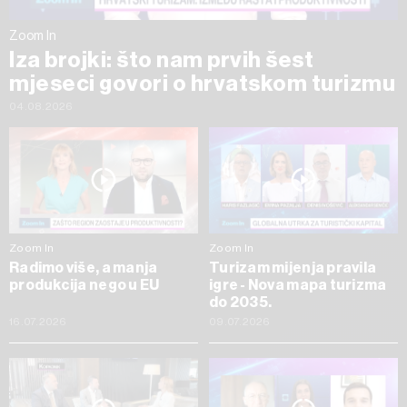
Zoom In
Iza brojki: što nam prvih šest
mjeseci govori o hrvatskom turizmu
04.08.2026
Zoom In
Zoom In
Radimo više, a manja
Turizam mijenja pravila
produkcija nego u EU
igre - Nova mapa turizma
do 2035.
16.07.2026
09.07.2026