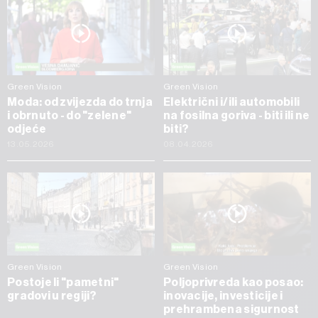
Green Vision
Green Vision
Moda: od zvijezda do trnja
Električni i/ili automobili
i obrnuto - do "zelene"
na fosilna goriva - biti ili ne
odjeće
biti?
13.05.2026
08.04.2026
Green Vision
Green Vision
Postoje li "pametni"
Poljoprivreda kao posao:
gradovi u regiji?
inovacije, investicije i
prehrambena sigurnost