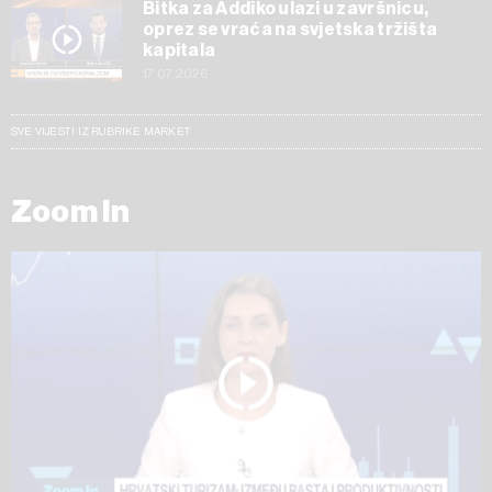
Bitka za Addiko ulazi u završnicu,
oprez se vraća na svjetska tržišta
kapitala
17.07.2026
SVE VIJESTI IZ RUBRIKE MARKET
Zoom In