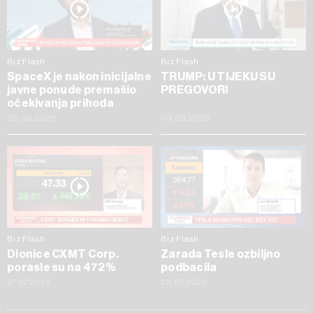
Biz Flash
Biz Flash
SpaceX je nakon inicijalne
TRUMP: U TIJEKU SU
javne ponude premašio
PREGOVORI
očekivanja prihoda
05.08.2026
03.08.2026
Biz Flash
Biz Flash
Dionice CXMT Corp.
Zarada Tesle ozbiljno
porasle su na 472%
podbacila
27.07.2026
23.07.2026