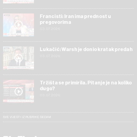
Francisti: Iran ima prednost u
pregovorima
03.07.2026
Lukačić: Warsh je donio kratak predah
03.07.2026
Tržišta se primirila. Pitanje je na koliko
dugo?
03.07.2026
SVE VIJESTI IZ RUBRIKE SEDAM