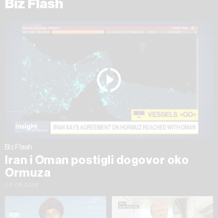
Biz Flash
Biz Flash
Iran i Oman postigli dogovor oko
Ormuza
06.08.2026