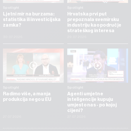
Spotlight
Spotlight
Ljetni mir na burzama:
Hrvatska prvi put
statistika ili investicijska
prepoznala svemirsku
zamka?
industriju kao područje
strateškog interesa
30.07.2026
29.07.2026
Spotlight
Spotlight
Radimo više, a manja
Agenti umjetne
produkcija nego u EU
inteligencije kupuju
umjesto nas - po kojoj
cijeni?
27.07.2026
27.07.2026