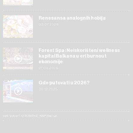
Renesansa analognih hobija
03.07.2026
Forest Spa: Neiskorišteni wellness
kapital Balkana u eri burnout
ekonomije
27.04.2026
Gde putovati u 2026?
30.12.2025
SVE VIJESTI IZ RUBRIKE INSPIRACIJA