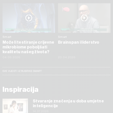
Smart
Smart
Može li testiranje crijevne
Brainspan i liderstvo
mikrobiome poboljšati
kvalitetu našeg života?
04.05.2026
20.04.2026
SVE VIJESTI IZ RUBRIKE SMART
Inspiracija
Stvaranje značenja u doba umjetne
inteligencije
14.07.2026