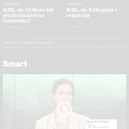
Originals
Originals
AI IRL, ep. 10: Može li AI
AI IRL, ep. 9: Ulaganje +
pisati znanstvenu
regulacija
fantastiku?
28.07.2026
27.07.2026
SVE VIJESTI IZ RUBRIKE ORIGINALS
Smart