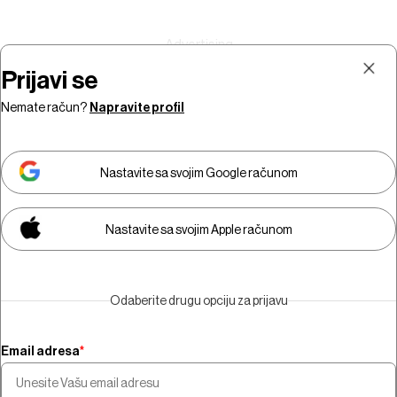
Prijavi se
Nemate račun?
Napravite profil
Prijava
Pretplata
Nastavite sa svojim Google računom
Nastavite sa svojim Apple računom
Morate biti pretplatnik da biste
gledali video sadržaj.
Odaberite drugu opciju za prijavu
Pretplatite se
Email adresa
*