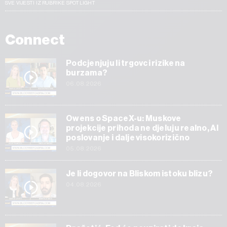
SVE VIJESTI IZ RUBRIKE SPOTLIGHT
Connect
Podcjenjuju li trgovci rizike na
burzama?
06.08.2026
Owens o SpaceX-u: Muskove
projekcije prihoda ne djeluju realno, AI
poslovanje i dalje visokorizično
05.08.2026
Je li dogovor na Bliskom istoku blizu?
04.08.2026