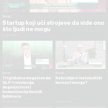
Smart
Startup koji uči strojeve da vide ono
što ljudi ne mogu
17.07.2026
Smart
Smart
Tri globalna megatrenda:
Kako izbjeći metabolički
GLP-1 revolucija,
burnout mozga?
dugovječnost i
humanizacija kućnih
ljubimaca
19.06.2026
28.05.2026