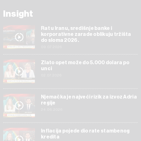
Insight
Rat u Iranu, središnje banke i
korporativne zarade oblikuju tržišta
do sloma 2026.
09.07.2026
Zlato opet može do 5.000 dolara po
unci
02.07.2026
Njemačka je najveći rizik za izvoz Adria
regije
24.06.2026
Inflacija pojede dio rate stambenog
kredita