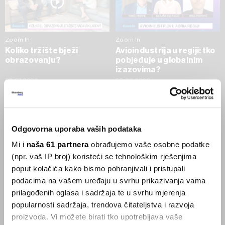
Zoom In
Zoom In
Koliko tržište bježi
Avioindustrija u regiji: tko
obrazovanju?
pobjeđuje u globalnim
izazovima?
02.07.2026
23.06.2026
SVE VIJESTI IZ RUBRIKE ZOOM IN
Odgovorna uporaba vaših podataka
Businessweek Adria
Mi i
naša 61 partnera
obrađujemo vaše osobne podatke
(npr. vaš IP broj) koristeći se tehnološkim rješenjima
Korisnici GLP-1 lijekova mršave,
poput kolačića kako bismo pohranjivali i pristupali
ekonomija se deblja
podacima na vašem uređaju u svrhu prikazivanja vama
29.01.2026
prilagođenih oglasa i sadržaja te u svrhu mjerenja
popularnosti sadržaja, trendova čitateljstva i razvoja
proizvoda. Vi možete birati tko upotrebljava vaše
Visok trošak selidbe kompanija iz Kine