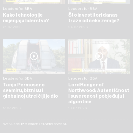
Leaders for BBA
Leaders for BBA
Kako tehnologije
Što investitori danas
mijenjaju liderstvo?
traže od neke zemlje?
31.07.2026
24.07.2026
Leaders for BBA
Leaders for BBA
Tanja Permoser o
Lord Ranger of
svemiru, biznisu i
Northwood: Autentičnost
globalnoj utrci čiji je dio
i suverenost pobjeđuju i
algoritme
17.07.2026
10.07.2026
SVE VIJESTI IZ RUBRIKE LEADERS FOR BBA