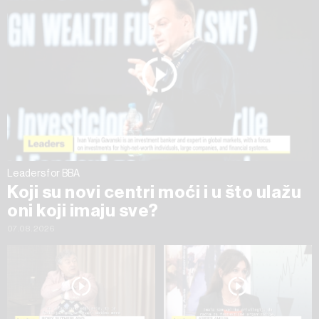
na „Prikaži detalje“. Privolu možete u bilo kojem trenutku
povući bez negativnih posljedica.
Leaders for BBA
Koji su novi centri moći i u što ulažu
oni koji imaju sve?
07.08.2026