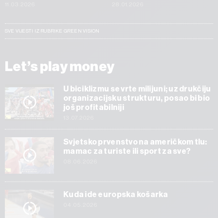
11.03.2026
28.01.2026
SVE VIJESTI IZ RUBRIKE GREEN VISION
Let’s play money
U biciklizmu se vrte milijuni; uz drukčiju
organizacijsku strukturu, posao bi bio
još profitabilniji
13.07.2026
Svjetsko prvenstvo na američkom tlu:
mamac za turiste ili sport za sve?
08.06.2026
Kuda ide europska košarka
04.05.2026