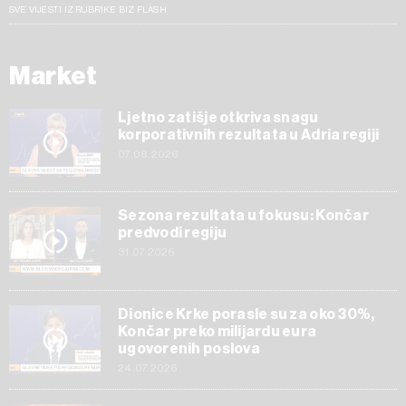
SVE VIJESTI IZ RUBRIKE BIZ FLASH
Market
Ljetno zatišje otkriva snagu
korporativnih rezultata u Adria regiji
07.08.2026
Sezona rezultata u fokusu: Končar
predvodi regiju
31.07.2026
Dionice Krke porasle su za oko 30%,
Končar preko milijardu eura
ugovorenih poslova
24.07.2026