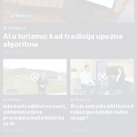
AI Thinkers
AI u turizmu: kad tradicija upozna
algoritme
30.06.2026
AI Thinkers
AI Thinkers
Iako kontradiktorno zvuči,
Što je embodied AI i hoće li
administrativna
roboti postati dio radne
procedura može biti brža
snage?
uz AI
04.05.2026
17.03.2026