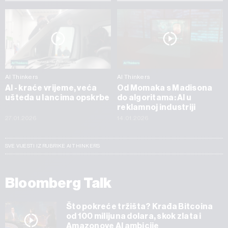
AI Thinkers
AI Thinkers
AI - kraće vrijeme, veća
Od Momaka s Madisona
ušteda u lancima opskrbe
do algoritama: AI u
reklamnoj industriji
27.01.2026
14.01.2026
SVE VIJESTI IZ RUBRIKE AI THINKERS
Bloomberg Talk
Što pokreće tržišta? Krađa Bitcoina
od 100 milijuna dolara, skok zlata i
Amazonove AI ambicije