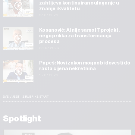
zahtijeva kontinuirano ulaganje u
znanje i kvalitetu
27.07.2026
Kosanović: AI nije samo IT projekt,
nego prilika za transformaciju
procesa
23.07.2026
Papeš: Novi zakon mogao bi dovesti do
rasta cijena nekretnina
15.07.2026
SVE VIJESTI IZ RUBRIKE START
Spotlight