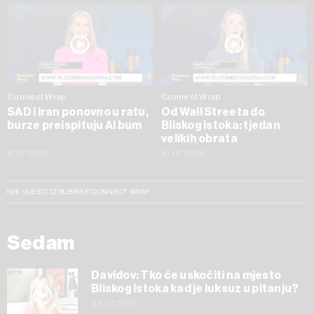
Connect Wrap
Connect Wrap
SAD i Iran ponovno u ratu,
Od Wall Streeta do
burze preispituju AI bum
Bliskog istoka: tjedan
velikih obrata
17.07.2026
10.07.2026
SVE VIJESTI IZ RUBRIKE CONNECT WRAP
Sedam
Davidov: Tko će uskočiti na mjesto
Bliskog istoka kad je luksuz u pitanju?
03.07.2026