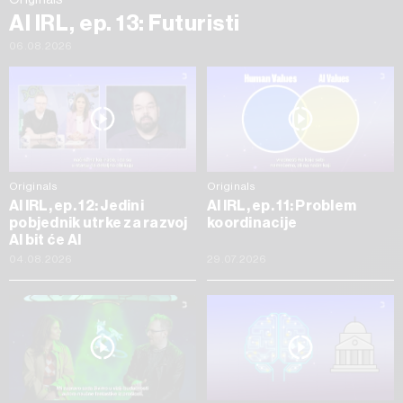
AI IRL, ep. 13: Futuristi
06.08.2026
Originals
Originals
AI IRL, ep. 12: Jedini
AI IRL, ep. 11: Problem
pobjednik utrke za razvoj
koordinacije
AI bit će AI
04.08.2026
29.07.2026