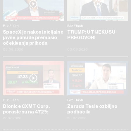
Biz Flash
Biz Flash
SpaceX je nakon inicijalne
TRUMP: U TIJEKU SU
javne ponude premašio
PREGOVORI
očekivanja prihoda
05.08.2026
03.08.2026
Biz Flash
Biz Flash
Dionice CXMT Corp.
Zarada Tesle ozbiljno
porasle su na 472%
podbacila
27.07.2026
23.07.2026