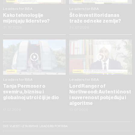
Leaders for BBA
Leaders for BBA
Kako tehnologije
Što investitori danas
mijenjaju liderstvo?
traže od neke zemlje?
31.07.2026
24.07.2026
Leaders for BBA
Leaders for BBA
Tanja Permoser o
Lord Ranger of
svemiru, biznisu i
Northwood: Autentičnost
globalnoj utrci čiji je dio
i suverenost pobjeđuju i
algoritme
17.07.2026
10.07.2026
SVE VIJESTI IZ RUBRIKE LEADERS FOR BBA