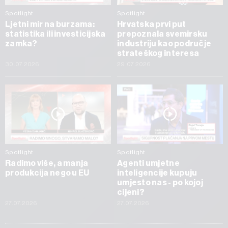
Spotlight
Spotlight
Ljetni mir na burzama:
Hrvatska prvi put
statistika ili investicijska
prepoznala svemirsku
zamka?
industriju kao područje
strateškog interesa
30.07.2026
29.07.2026
Spotlight
Spotlight
Radimo više, a manja
Agenti umjetne
produkcija nego u EU
inteligencije kupuju
umjesto nas - po kojoj
cijeni?
27.07.2026
27.07.2026