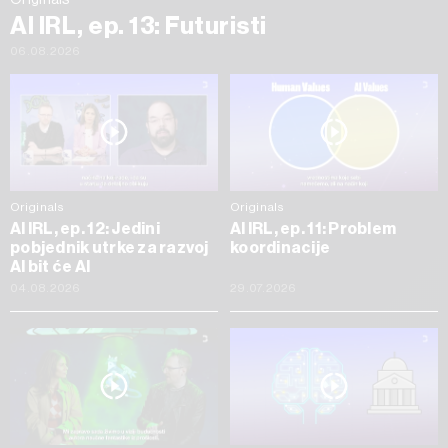
AI IRL, ep. 13: Futuristi
06.08.2026
Originals
Originals
AI IRL, ep. 12: Jedini
AI IRL, ep. 11: Problem
pobjednik utrke za razvoj
koordinacije
AI bit će AI
04.08.2026
29.07.2026