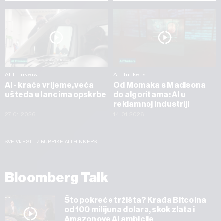
AI Thinkers
AI Thinkers
AI - kraće vrijeme, veća
Od Momaka s Madisona
ušteda u lancima opskrbe
do algoritama: AI u
reklamnoj industriji
27.01.2026
14.01.2026
SVE VIJESTI IZ RUBRIKE AI THINKERS
Bloomberg Talk
Što pokreće tržišta? Krađa Bitcoina
od 100 milijuna dolara, skok zlata i
Amazonove AI ambicije