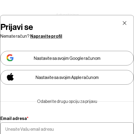
Prijavi se
Nemate račun?
Napravite profil
Prijava
Pretplata
Nastavite sa svojim Google računom
Nastavite sa svojim Apple računom
Morate biti pretplatnik da biste
gledali video sadržaj.
Odaberite drugu opciju za prijavu
Pretplatite se
Email adresa
*