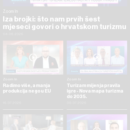
Zoom In
Iza brojki: što nam prvih šest
mjeseci govori o hrvatskom turizmu
04.08.2026
Zoom In
Zoom In
Radimo više, a manja
Turizam mijenja pravila
produkcija nego u EU
igre - Nova mapa turizma
do 2035.
16.07.2026
09.07.2026