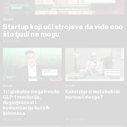
Smart
Startup koji uči strojeve da vide ono
što ljudi ne mogu
17.07.2026
Smart
Smart
Tri globalna megatrenda:
Kako izbjeći metabolički
GLP-1 revolucija,
burnout mozga?
dugovječnost i
humanizacija kućnih
ljubimaca
19.06.2026
28.05.2026