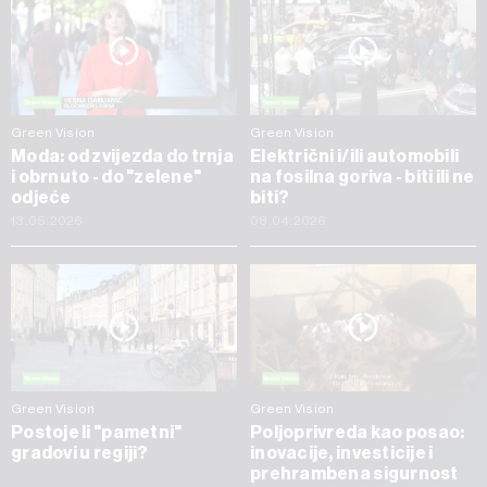
Green Vision
Green Vision
Moda: od zvijezda do trnja
Električni i/ili automobili
i obrnuto - do "zelene"
na fosilna goriva - biti ili ne
odjeće
biti?
13.05.2026
08.04.2026
Green Vision
Green Vision
Postoje li "pametni"
Poljoprivreda kao posao:
gradovi u regiji?
inovacije, investicije i
prehrambena sigurnost