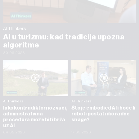
AI Thinkers
AI u turizmu: kad tradicija upozna
algoritme
30.06.2026
AI Thinkers
AI Thinkers
Iako kontradiktorno zvuči,
Što je embodied AI i hoće li
administrativna
roboti postati dio radne
procedura može biti brža
snage?
uz AI
04.05.2026
17.03.2026