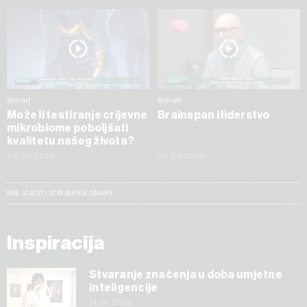
Smart
Smart
Može li testiranje crijevne
Brainspan i liderstvo
mikrobiome poboljšati
kvalitetu našeg života?
04.05.2026
20.04.2026
SVE VIJESTI IZ RUBRIKE SMART
Inspiracija
Stvaranje značenja u doba umjetne
inteligencije
14.07.2026