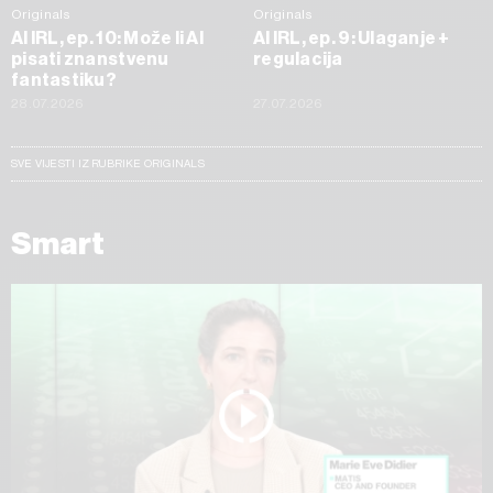
Originals
Originals
AI IRL, ep. 10: Može li AI
AI IRL, ep. 9: Ulaganje +
pisati znanstvenu
regulacija
fantastiku?
28.07.2026
27.07.2026
SVE VIJESTI IZ RUBRIKE ORIGINALS
Smart