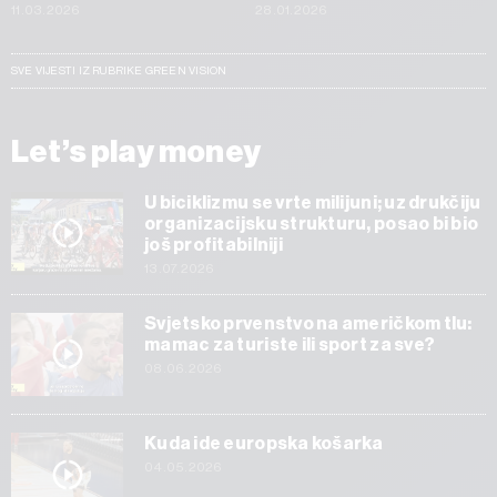
11.03.2026
28.01.2026
SVE VIJESTI IZ RUBRIKE GREEN VISION
Let’s play money
U biciklizmu se vrte milijuni; uz drukčiju
organizacijsku strukturu, posao bi bio
još profitabilniji
13.07.2026
Svjetsko prvenstvo na američkom tlu:
mamac za turiste ili sport za sve?
08.06.2026
Kuda ide europska košarka
04.05.2026