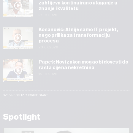
zahtijeva kontinuirano ulaganje u
znanje i kvalitetu
27.07.2026
Kosanović: AI nije samo IT projekt,
nego prilika za transformaciju
procesa
23.07.2026
Papeš: Novi zakon mogao bi dovesti do
rasta cijena nekretnina
15.07.2026
SVE VIJESTI IZ RUBRIKE START
Spotlight