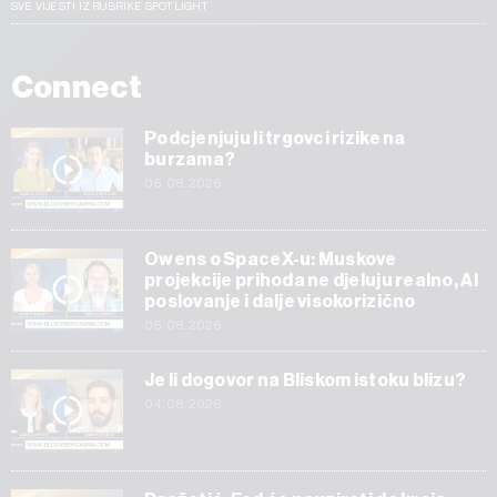
SVE VIJESTI IZ RUBRIKE SPOTLIGHT
Connect
Podcjenjuju li trgovci rizike na
burzama?
06.08.2026
Owens o SpaceX-u: Muskove
projekcije prihoda ne djeluju realno, AI
poslovanje i dalje visokorizično
05.08.2026
Je li dogovor na Bliskom istoku blizu?
04.08.2026