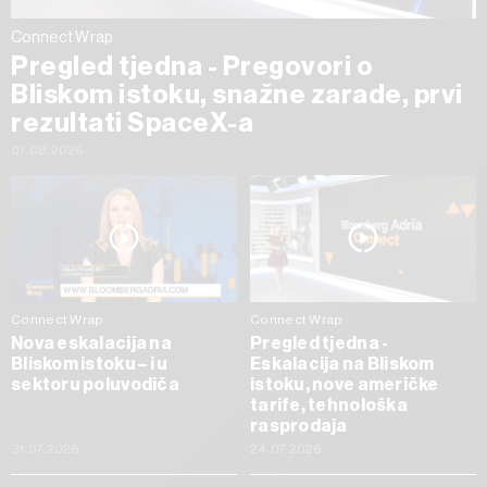
Connect Wrap
Pregled tjedna - Pregovori o
Bliskom istoku, snažne zarade, prvi
rezultati SpaceX-a
07.08.2026
Connect Wrap
Connect Wrap
Nova eskalacija na
Pregled tjedna -
Bliskom istoku – i u
Eskalacija na Bliskom
sektoru poluvodiča
istoku, nove američke
tarife, tehnološka
rasprodaja
31.07.2026
24.07.2026