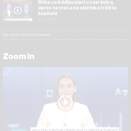
Bitka za Addiko ulazi u završnicu,
oprez se vraća na svjetska tržišta
kapitala
17.07.2026
SVE VIJESTI IZ RUBRIKE MARKET
Zoom In