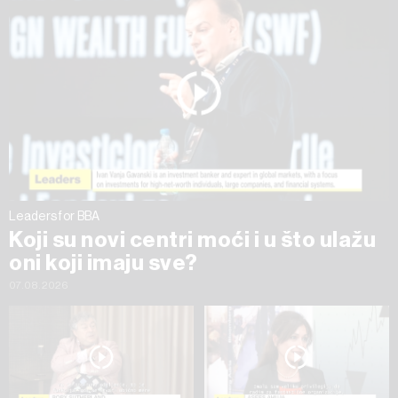
na „Prikaži detalje“. Privolu možete u bilo kojem trenutku
povući bez negativnih posljedica.
Leaders for BBA
Koji su novi centri moći i u što ulažu
oni koji imaju sve?
07.08.2026