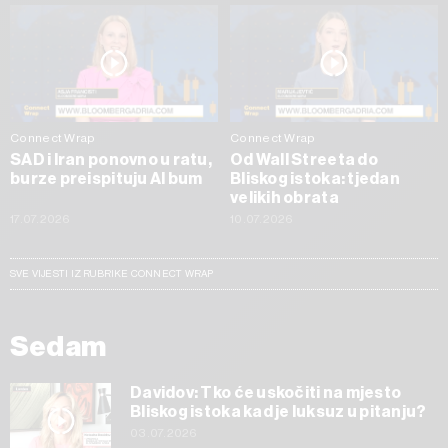
Connect Wrap
Connect Wrap
SAD i Iran ponovno u ratu,
Od Wall Streeta do
burze preispituju AI bum
Bliskog istoka: tjedan
velikih obrata
17.07.2026
10.07.2026
SVE VIJESTI IZ RUBRIKE CONNECT WRAP
Sedam
Davidov: Tko će uskočiti na mjesto
Bliskog istoka kad je luksuz u pitanju?
03.07.2026