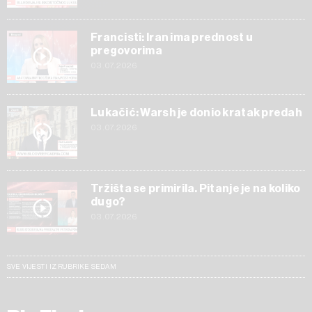
Francisti: Iran ima prednost u
pregovorima
03.07.2026
Lukačić: Warsh je donio kratak predah
03.07.2026
Tržišta se primirila. Pitanje je na koliko
dugo?
03.07.2026
SVE VIJESTI IZ RUBRIKE SEDAM