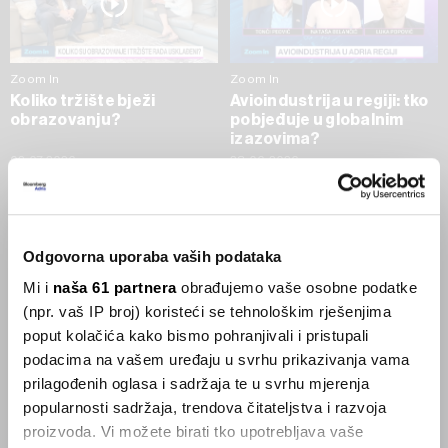
Zoom In
Zoom In
Koliko tržište bježi
Avioindustrija u regiji: tko
obrazovanju?
pobjeđuje u globalnim
izazovima?
02.07.2026
23.06.2026
SVE VIJESTI IZ RUBRIKE ZOOM IN
Odgovorna uporaba vaših podataka
Businessweek Adria
Mi i
naša 61 partnera
obrađujemo vaše osobne podatke
(npr. vaš IP broj) koristeći se tehnološkim rješenjima
Korisnici GLP-1 lijekova mršave,
poput kolačića kako bismo pohranjivali i pristupali
ekonomija se deblja
podacima na vašem uređaju u svrhu prikazivanja vama
29.01.2026
prilagođenih oglasa i sadržaja te u svrhu mjerenja
popularnosti sadržaja, trendova čitateljstva i razvoja
proizvoda. Vi možete birati tko upotrebljava vaše
Visok trošak selidbe kompanija iz Kine