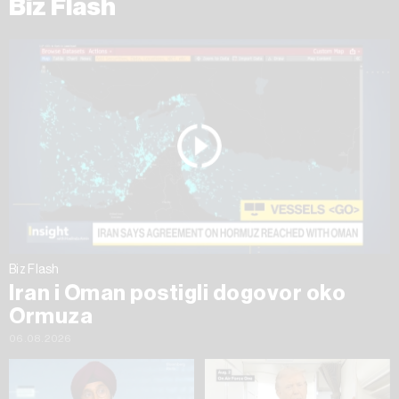
Biz Flash
Biz Flash
Iran i Oman postigli dogovor oko
Ormuza
06.08.2026