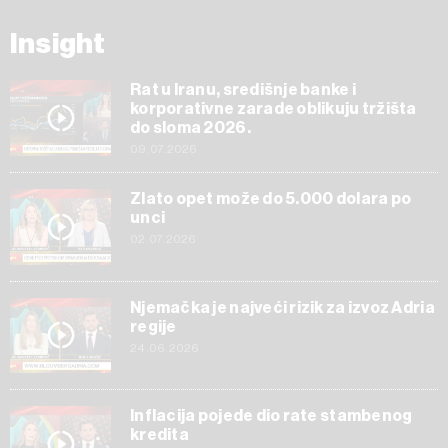
Insight
Rat u Iranu, središnje banke i
korporativne zarade oblikuju tržišta
do sloma 2026.
09.07.2026
Zlato opet može do 5.000 dolara po
unci
02.07.2026
Njemačka je najveći rizik za izvoz Adria
regije
24.06.2026
Inflacija pojede dio rate stambenog
kredita