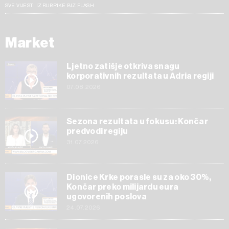
SVE VIJESTI IZ RUBRIKE BIZ FLASH
Market
Ljetno zatišje otkriva snagu
korporativnih rezultata u Adria regiji
07.08.2026
Sezona rezultata u fokusu: Končar
predvodi regiju
31.07.2026
Dionice Krke porasle su za oko 30%,
Končar preko milijardu eura
ugovorenih poslova
24.07.2026