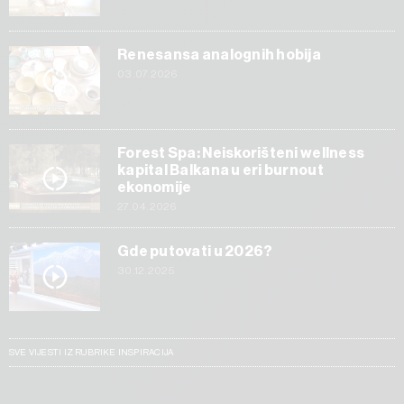
Renesansa analognih hobija
03.07.2026
Forest Spa: Neiskorišteni wellness
kapital Balkana u eri burnout
ekonomije
27.04.2026
Gde putovati u 2026?
30.12.2025
SVE VIJESTI IZ RUBRIKE INSPIRACIJA