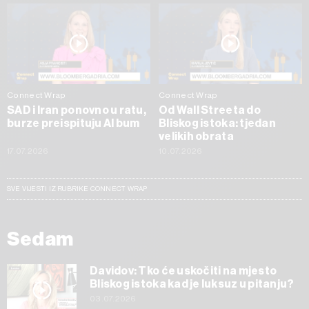
Connect Wrap
Connect Wrap
SAD i Iran ponovno u ratu,
Od Wall Streeta do
burze preispituju AI bum
Bliskog istoka: tjedan
velikih obrata
17.07.2026
10.07.2026
SVE VIJESTI IZ RUBRIKE CONNECT WRAP
Sedam
Davidov: Tko će uskočiti na mjesto
Bliskog istoka kad je luksuz u pitanju?
03.07.2026