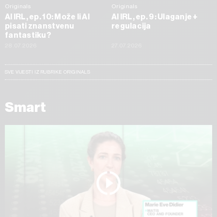
Originals
Originals
AI IRL, ep. 10: Može li AI
AI IRL, ep. 9: Ulaganje +
pisati znanstvenu
regulacija
fantastiku?
28.07.2026
27.07.2026
SVE VIJESTI IZ RUBRIKE ORIGINALS
Smart