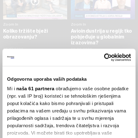
Zoom In
Zoom In
Koliko tržište bježi
Avioindustrija u regiji: tko
obrazovanju?
pobjeđuje u globalnim
izazovima?
02.07.2026
23.06.2026
SVE VIJESTI IZ RUBRIKE ZOOM IN
Odgovorna uporaba vaših podataka
Businessweek Adria
Mi i
naša 61 partnera
obrađujemo vaše osobne podatke
(npr. vaš IP broj) koristeći se tehnološkim rješenjima
Korisnici GLP-1 lijekova mršave,
poput kolačića kako bismo pohranjivali i pristupali
ekonomija se deblja
podacima na vašem uređaju u svrhu prikazivanja vama
29.01.2026
prilagođenih oglasa i sadržaja te u svrhu mjerenja
popularnosti sadržaja, trendova čitateljstva i razvoja
proizvoda. Vi možete birati tko upotrebljava vaše
Visok trošak selidbe kompanija iz Kine