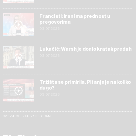
Francisti: Iran ima prednost u
pregovorima
03.07.2026
Lukačić: Warsh je donio kratak predah
03.07.2026
Tržišta se primirila. Pitanje je na koliko
dugo?
03.07.2026
SVE VIJESTI IZ RUBRIKE SEDAM