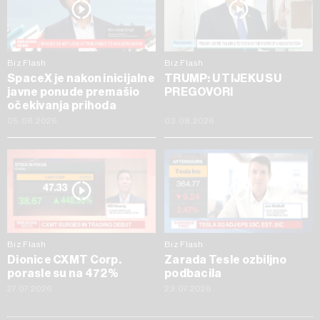
Biz Flash
Biz Flash
SpaceX je nakon inicijalne
TRUMP: U TIJEKU SU
javne ponude premašio
PREGOVORI
očekivanja prihoda
05.08.2026
03.08.2026
Biz Flash
Biz Flash
Dionice CXMT Corp.
Zarada Tesle ozbiljno
porasle su na 472%
podbacila
27.07.2026
23.07.2026