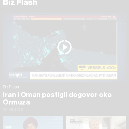
Biz Flash
Biz Flash
Iran i Oman postigli dogovor oko
Ormuza
06.08.2026