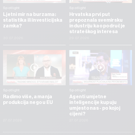
Spotlight
Spotlight
Ljetni mir na burzama:
Hrvatska prvi put
statistika ili investicijska
prepoznala svemirsku
zamka?
industriju kao područje
strateškog interesa
30.07.2026
29.07.2026
Spotlight
Spotlight
Radimo više, a manja
Agenti umjetne
produkcija nego u EU
inteligencije kupuju
umjesto nas - po kojoj
cijeni?
27.07.2026
27.07.2026