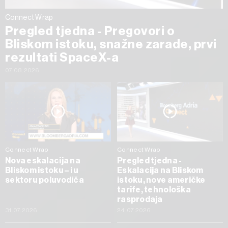
Connect Wrap
Pregled tjedna - Pregovori o
Bliskom istoku, snažne zarade, prvi
rezultati SpaceX-a
07.08.2026
Connect Wrap
Connect Wrap
Nova eskalacija na
Pregled tjedna -
Bliskom istoku – i u
Eskalacija na Bliskom
sektoru poluvodiča
istoku, nove američke
tarife, tehnološka
rasprodaja
31.07.2026
24.07.2026