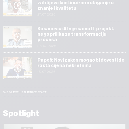
zahtijeva kontinuirano ulaganje u
znanje i kvalitetu
27.07.2026
Kosanović: AI nije samo IT projekt,
nego prilika za transformaciju
procesa
23.07.2026
Papeš: Novi zakon mogao bi dovesti do
rasta cijena nekretnina
15.07.2026
SVE VIJESTI IZ RUBRIKE START
Spotlight