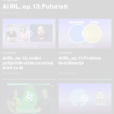
AI IRL, ep. 13: Futuristi
06.08.2026
Originals
Originals
AI IRL, ep. 12: Jedini
AI IRL, ep. 11: Problem
pobjednik utrke za razvoj
koordinacije
AI bit će AI
04.08.2026
29.07.2026