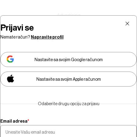
Prijavi se
Nemate račun?
Napravite profil
Prijava
Pretplata
Nastavite sa svojim Google računom
Nastavite sa svojim Apple računom
Morate biti pretplatnik da biste
gledali video sadržaj.
Odaberite drugu opciju za prijavu
Pretplatite se
Email adresa
*