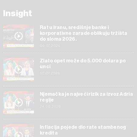
Insight
Rat u Iranu, središnje banke i
korporativne zarade oblikuju tržišta
do sloma 2026.
09.07.2026
Zlato opet može do 5.000 dolara po
unci
02.07.2026
Njemačka je najveći rizik za izvoz Adria
regije
24.06.2026
Inflacija pojede dio rate stambenog
kredita