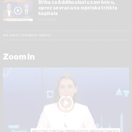
Bitka za Addiko ulazi u završnicu,
oprez se vraća na svjetska tržišta
kapitala
17.07.2026
SVE VIJESTI IZ RUBRIKE MARKET
Zoom In