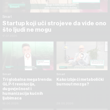
Smart
Startup koji uči strojeve da vide ono
što ljudi ne mogu
17.07.2026
Smart
Smart
Tri globalna megatrenda:
Kako izbjeći metabolički
GLP-1 revolucija,
burnout mozga?
dugovječnost i
humanizacija kućnih
ljubimaca
19.06.2026
28.05.2026