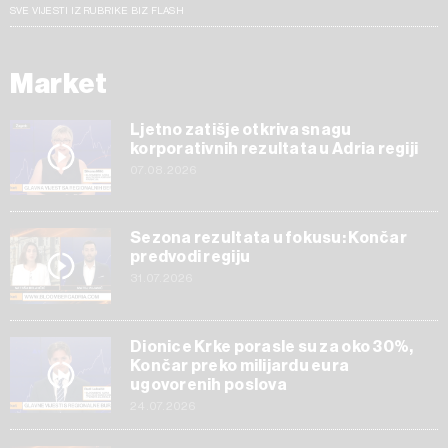
SVE VIJESTI IZ RUBRIKE BIZ FLASH
Market
Ljetno zatišje otkriva snagu
korporativnih rezultata u Adria regiji
07.08.2026
Sezona rezultata u fokusu: Končar
predvodi regiju
31.07.2026
Dionice Krke porasle su za oko 30%,
Končar preko milijardu eura
ugovorenih poslova
24.07.2026