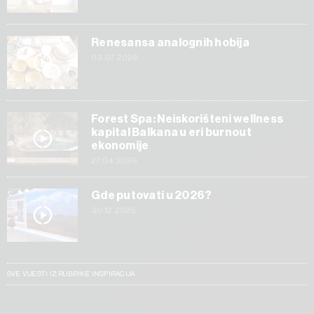
Renesansa analognih hobija
03.07.2026
Forest Spa: Neiskorišteni wellness
kapital Balkana u eri burnout
ekonomije
27.04.2026
Gde putovati u 2026?
30.12.2025
SVE VIJESTI IZ RUBRIKE INSPIRACIJA