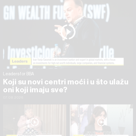
na „Prikaži detalje“. Privolu možete u bilo kojem trenutku
povući bez negativnih posljedica.
Leaders for BBA
Koji su novi centri moći i u što ulažu
oni koji imaju sve?
07.08.2026