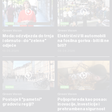
Green Vision
Green Vision
Moda: od zvijezda do trnja
Električni i/ili automobili
i obrnuto - do "zelene"
na fosilna goriva - biti ili ne
odjeće
biti?
13.05.2026
08.04.2026
Green Vision
Green Vision
Postoje li "pametni"
Poljoprivreda kao posao:
gradovi u regiji?
inovacije, investicije i
prehrambena sigurnost