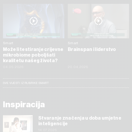
Smart
Smart
Može li testiranje crijevne
Brainspan i liderstvo
mikrobiome poboljšati
kvalitetu našeg života?
04.05.2026
20.04.2026
SVE VIJESTI IZ RUBRIKE SMART
Inspiracija
Stvaranje značenja u doba umjetne
inteligencije
14.07.2026