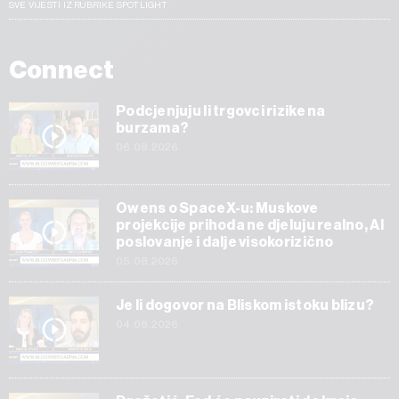
SVE VIJESTI IZ RUBRIKE SPOTLIGHT
Connect
Podcjenjuju li trgovci rizike na
burzama?
06.08.2026
Owens o SpaceX-u: Muskove
projekcije prihoda ne djeluju realno, AI
poslovanje i dalje visokorizično
05.08.2026
Je li dogovor na Bliskom istoku blizu?
04.08.2026