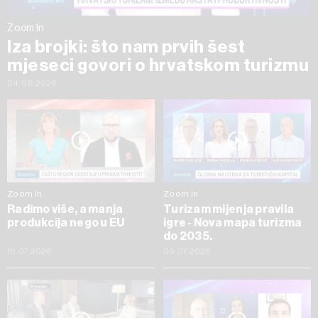
Zoom In
Iza brojki: što nam prvih šest
mjeseci govori o hrvatskom turizmu
04.08.2026
Zoom In
Zoom In
Radimo više, a manja
Turizam mijenja pravila
produkcija nego u EU
igre - Nova mapa turizma
do 2035.
16.07.2026
09.07.2026