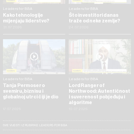
Leaders for BBA
Leaders for BBA
Kako tehnologije
Što investitori danas
mijenjaju liderstvo?
traže od neke zemlje?
31.07.2026
24.07.2026
Leaders for BBA
Leaders for BBA
Tanja Permoser o
Lord Ranger of
svemiru, biznisu i
Northwood: Autentičnost
globalnoj utrci čiji je dio
i suverenost pobjeđuju i
algoritme
17.07.2026
10.07.2026
SVE VIJESTI IZ RUBRIKE LEADERS FOR BBA