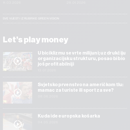
11.03.2026
28.01.2026
SVE VIJESTI IZ RUBRIKE GREEN VISION
Let’s play money
U biciklizmu se vrte milijuni; uz drukčiju
organizacijsku strukturu, posao bi bio
još profitabilniji
13.07.2026
Svjetsko prvenstvo na američkom tlu:
mamac za turiste ili sport za sve?
08.06.2026
Kuda ide europska košarka
04.05.2026