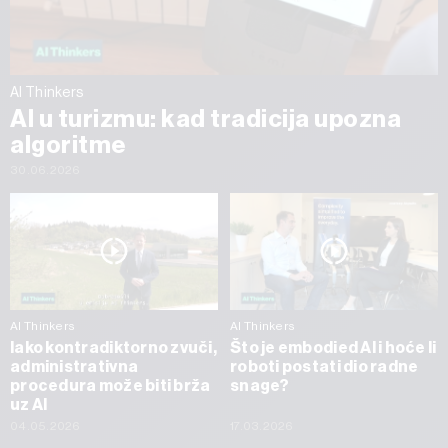
AI Thinkers
AI u turizmu: kad tradicija upozna
algoritme
30.06.2026
AI Thinkers
AI Thinkers
Iako kontradiktorno zvuči,
Što je embodied AI i hoće li
administrativna
roboti postati dio radne
procedura može biti brža
snage?
uz AI
04.05.2026
17.03.2026