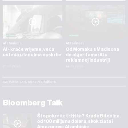
AI Thinkers
AI Thinkers
AI - kraće vrijeme, veća
Od Momaka s Madisona
ušteda u lancima opskrbe
do algoritama: AI u
reklamnoj industriji
27.01.2026
14.01.2026
SVE VIJESTI IZ RUBRIKE AI THINKERS
Bloomberg Talk
Što pokreće tržišta? Krađa Bitcoina
od 100 milijuna dolara, skok zlata i
Amazonove AI ambicije