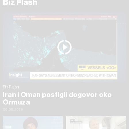
Biz Flash
Biz Flash
Iran i Oman postigli dogovor oko
Ormuza
06.08.2026