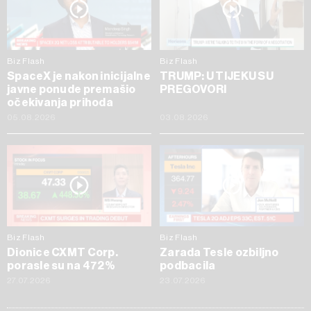
Biz Flash
Biz Flash
SpaceX je nakon inicijalne
TRUMP: U TIJEKU SU
javne ponude premašio
PREGOVORI
očekivanja prihoda
05.08.2026
03.08.2026
Biz Flash
Biz Flash
Dionice CXMT Corp.
Zarada Tesle ozbiljno
porasle su na 472%
podbacila
27.07.2026
23.07.2026