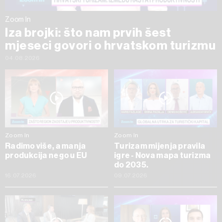
Zoom In
Iza brojki: što nam prvih šest
mjeseci govori o hrvatskom turizmu
04.08.2026
Zoom In
Zoom In
Radimo više, a manja
Turizam mijenja pravila
produkcija nego u EU
igre - Nova mapa turizma
do 2035.
16.07.2026
09.07.2026