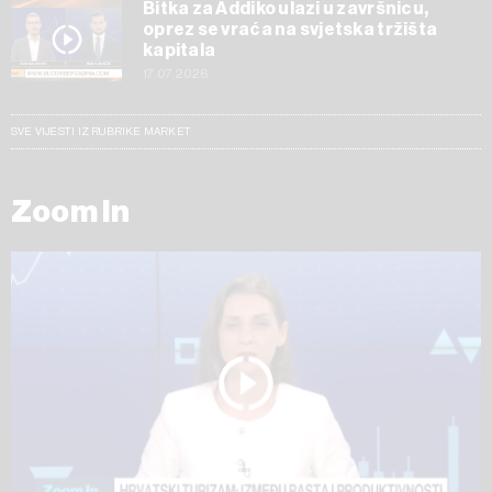
Bitka za Addiko ulazi u završnicu,
oprez se vraća na svjetska tržišta
kapitala
17.07.2026
SVE VIJESTI IZ RUBRIKE MARKET
Zoom In