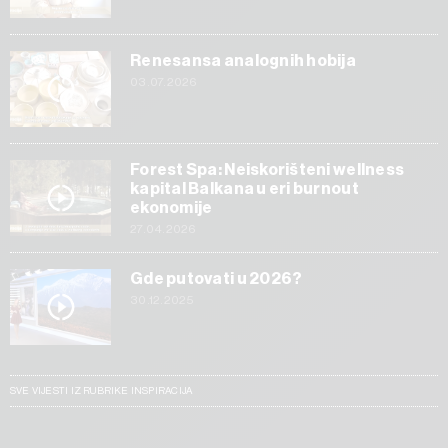
Renesansa analognih hobija
03.07.2026
Forest Spa: Neiskorišteni wellness
kapital Balkana u eri burnout
ekonomije
27.04.2026
Gde putovati u 2026?
30.12.2025
SVE VIJESTI IZ RUBRIKE INSPIRACIJA