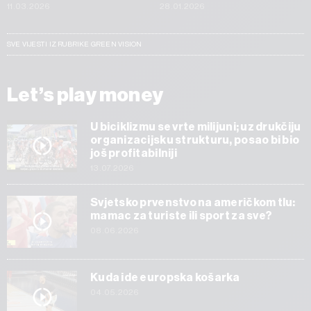
11.03.2026
28.01.2026
SVE VIJESTI IZ RUBRIKE GREEN VISION
Let’s play money
U biciklizmu se vrte milijuni; uz drukčiju
organizacijsku strukturu, posao bi bio
još profitabilniji
13.07.2026
Svjetsko prvenstvo na američkom tlu:
mamac za turiste ili sport za sve?
08.06.2026
Kuda ide europska košarka
04.05.2026