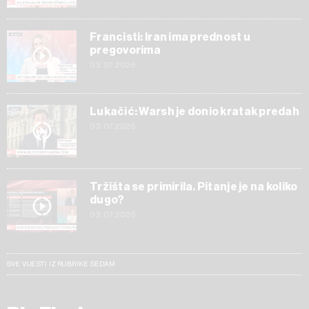
Francisti: Iran ima prednost u
pregovorima
03.07.2026
Lukačić: Warsh je donio kratak predah
03.07.2026
Tržišta se primirila. Pitanje je na koliko
dugo?
03.07.2026
SVE VIJESTI IZ RUBRIKE SEDAM