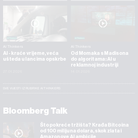
AI Thinkers
AI Thinkers
AI - kraće vrijeme, veća
Od Momaka s Madisona
ušteda u lancima opskrbe
do algoritama: AI u
reklamnoj industriji
27.01.2026
14.01.2026
SVE VIJESTI IZ RUBRIKE AI THINKERS
Bloomberg Talk
Što pokreće tržišta? Krađa Bitcoina
od 100 milijuna dolara, skok zlata i
Amazonove AI ambicije