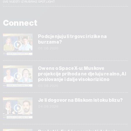
SVE VIJESTI IZ RUBRIKE SPOTLIGHT
Connect
Podcjenjuju li trgovci rizike na
burzama?
06.08.2026
Owens o SpaceX-u: Muskove
projekcije prihoda ne djeluju realno, AI
poslovanje i dalje visokorizično
05.08.2026
Je li dogovor na Bliskom istoku blizu?
04.08.2026