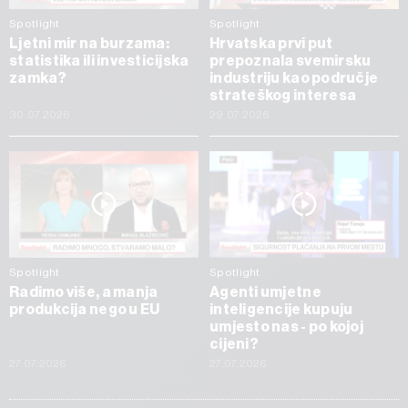
Spotlight
Spotlight
Ljetni mir na burzama:
Hrvatska prvi put
statistika ili investicijska
prepoznala svemirsku
zamka?
industriju kao područje
strateškog interesa
30.07.2026
29.07.2026
Spotlight
Spotlight
Radimo više, a manja
Agenti umjetne
produkcija nego u EU
inteligencije kupuju
umjesto nas - po kojoj
cijeni?
27.07.2026
27.07.2026