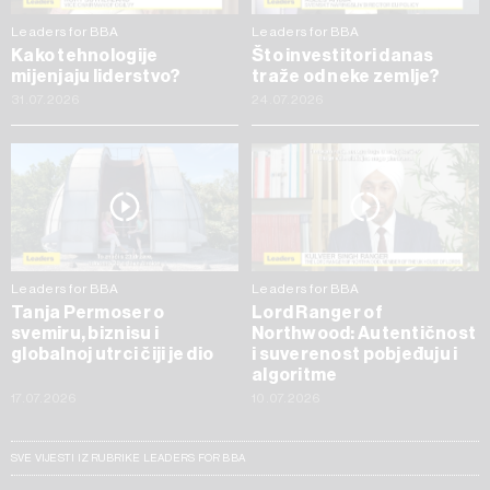
Leaders for BBA
Leaders for BBA
Kako tehnologije
Što investitori danas
mijenjaju liderstvo?
traže od neke zemlje?
31.07.2026
24.07.2026
Leaders for BBA
Leaders for BBA
Tanja Permoser o
Lord Ranger of
svemiru, biznisu i
Northwood: Autentičnost
globalnoj utrci čiji je dio
i suverenost pobjeđuju i
algoritme
17.07.2026
10.07.2026
SVE VIJESTI IZ RUBRIKE LEADERS FOR BBA