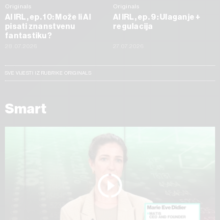
Originals
Originals
AI IRL, ep. 10: Može li AI
AI IRL, ep. 9: Ulaganje +
pisati znanstvenu
regulacija
fantastiku?
28.07.2026
27.07.2026
SVE VIJESTI IZ RUBRIKE ORIGINALS
Smart