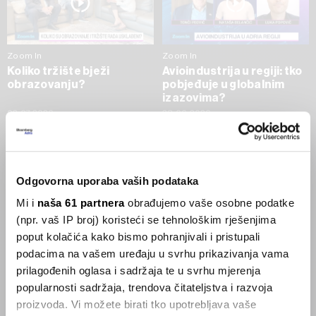
Zoom In
Zoom In
Koliko tržište bježi
Avioindustrija u regiji: tko
obrazovanju?
pobjeđuje u globalnim
izazovima?
02.07.2026
23.06.2026
SVE VIJESTI IZ RUBRIKE ZOOM IN
Odgovorna uporaba vaših podataka
Businessweek Adria
Mi i
naša 61 partnera
obrađujemo vaše osobne podatke
(npr. vaš IP broj) koristeći se tehnološkim rješenjima
Korisnici GLP-1 lijekova mršave,
poput kolačića kako bismo pohranjivali i pristupali
ekonomija se deblja
podacima na vašem uređaju u svrhu prikazivanja vama
29.01.2026
prilagođenih oglasa i sadržaja te u svrhu mjerenja
popularnosti sadržaja, trendova čitateljstva i razvoja
proizvoda. Vi možete birati tko upotrebljava vaše
Visok trošak selidbe kompanija iz Kine