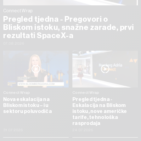
Connect Wrap
Pregled tjedna - Pregovori o
Bliskom istoku, snažne zarade, prvi
rezultati SpaceX-a
07.08.2026
Connect Wrap
Connect Wrap
Nova eskalacija na
Pregled tjedna -
Bliskom istoku – i u
Eskalacija na Bliskom
sektoru poluvodiča
istoku, nove američke
tarife, tehnološka
rasprodaja
31.07.2026
24.07.2026