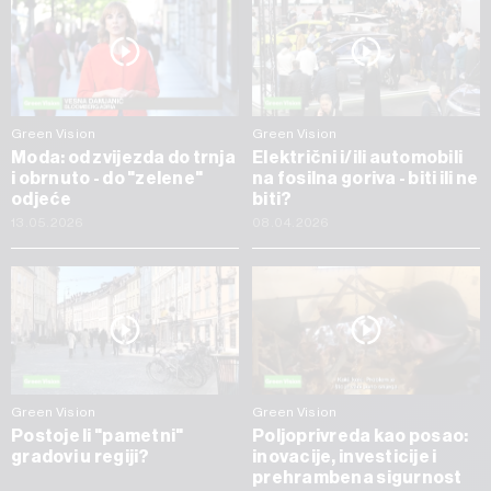
Green Vision
Green Vision
Moda: od zvijezda do trnja
Električni i/ili automobili
i obrnuto - do "zelene"
na fosilna goriva - biti ili ne
odjeće
biti?
13.05.2026
08.04.2026
Green Vision
Green Vision
Postoje li "pametni"
Poljoprivreda kao posao:
gradovi u regiji?
inovacije, investicije i
prehrambena sigurnost