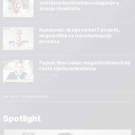
zahtijeva kontinuirano ulaganje u
znanje i kvalitetu
27.07.2026
Kosanović: AI nije samo IT projekt,
nego prilika za transformaciju
procesa
23.07.2026
Papeš: Novi zakon mogao bi dovesti do
rasta cijena nekretnina
15.07.2026
SVE VIJESTI IZ RUBRIKE START
Spotlight