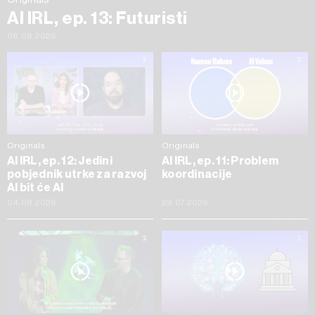
AI IRL, ep. 13: Futuristi
06.08.2026
Originals
Originals
AI IRL, ep. 12: Jedini
AI IRL, ep. 11: Problem
pobjednik utrke za razvoj
koordinacije
AI bit će AI
04.08.2026
29.07.2026