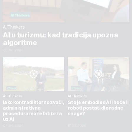
AI Thinkers
AI u turizmu: kad tradicija upozna
algoritme
30.06.2026
AI Thinkers
AI Thinkers
Iako kontradiktorno zvuči,
Što je embodied AI i hoće li
administrativna
roboti postati dio radne
procedura može biti brža
snage?
uz AI
04.05.2026
17.03.2026