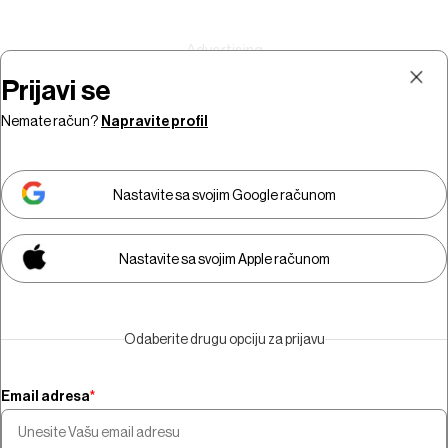
Prijavi se
Nemate račun?
Napravite profil
Prijava
Pretplata
Nastavite sa svojim Google računom
Nastavite sa svojim Apple računom
Morate biti pretplatnik da biste
gledali video sadržaj.
Odaberite drugu opciju za prijavu
Pretplatite se
Email adresa
*