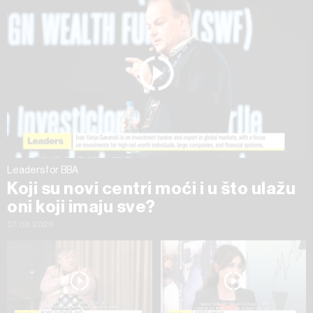
na „Prikaži detalje“. Privolu možete u bilo kojem trenutku
povući bez negativnih posljedica.
Leaders for BBA
Koji su novi centri moći i u što ulažu
oni koji imaju sve?
07.08.2026