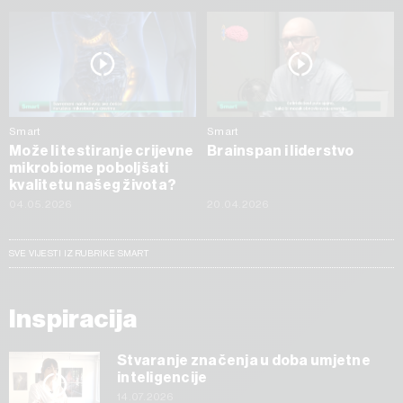
Smart
Smart
Može li testiranje crijevne
Brainspan i liderstvo
mikrobiome poboljšati
kvalitetu našeg života?
04.05.2026
20.04.2026
SVE VIJESTI IZ RUBRIKE SMART
Inspiracija
Stvaranje značenja u doba umjetne
inteligencije
14.07.2026