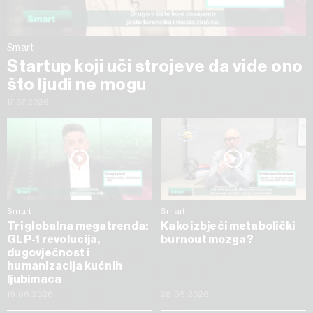
Smart
Startup koji uči strojeve da vide ono
što ljudi ne mogu
17.07.2026
Smart
Smart
Tri globalna megatrenda:
Kako izbjeći metabolički
GLP-1 revolucija,
burnout mozga?
dugovječnost i
humanizacija kućnih
ljubimaca
19.06.2026
28.05.2026