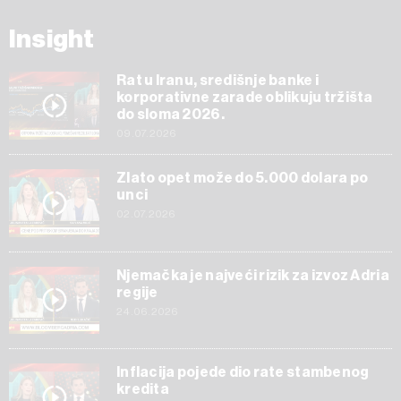
Insight
Rat u Iranu, središnje banke i
korporativne zarade oblikuju tržišta
do sloma 2026.
09.07.2026
Zlato opet može do 5.000 dolara po
unci
02.07.2026
Njemačka je najveći rizik za izvoz Adria
regije
24.06.2026
Inflacija pojede dio rate stambenog
kredita