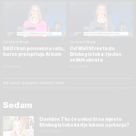
Connect Wrap
Connect Wrap
SAD i Iran ponovno u ratu,
Od Wall Streeta do
burze preispituju AI bum
Bliskog istoka: tjedan
velikih obrata
17.07.2026
10.07.2026
SVE VIJESTI IZ RUBRIKE CONNECT WRAP
Sedam
Davidov: Tko će uskočiti na mjesto
Bliskog istoka kad je luksuz u pitanju?
03.07.2026