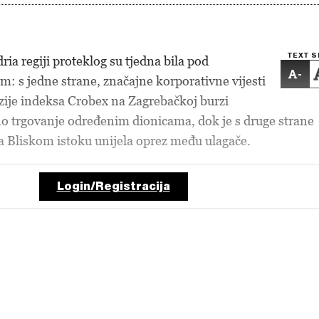
TEXT S
dria regiji proteklog su tjedna bila pod
-
m: s jedne strane, značajne korporativne vijesti
zije indeksa Crobex na Zagrebačkoj burzi
o trgovanje određenim dionicama, dok je s druge strane
a Bliskom istoku unijela oprez među ulagače.
Login/Registracija