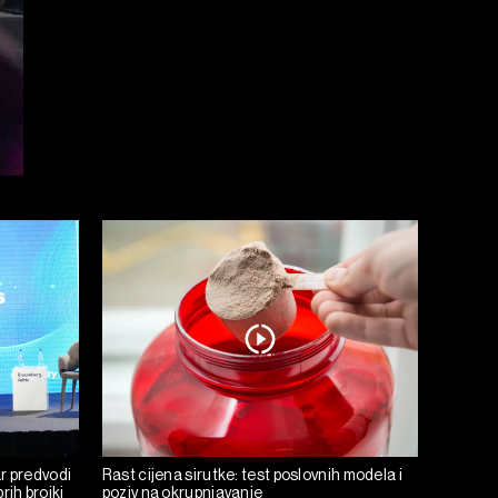
r predvodi
Rast cijena sirutke: test poslovnih modela i
rih brojki
poziv na okrupnjavanje