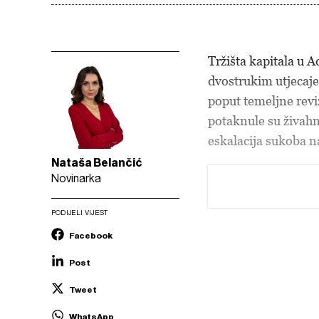
Tržišta kapitala u A
dvostrukim utjecaje
poput temeljne revi
potaknule su živahn
eskalacija sukoba n
Nataša Belančić
Novinarka
PODIJELI VIJEST
Facebook
Post
Tweet
WhatsApp