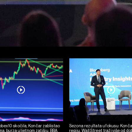
bex10 skočila, Končar zablistao
Sezona rezultata u fokusu: Konča
ima, burza u ljetnom zatišju. BBA
regiju, Wall Street traži više od dob