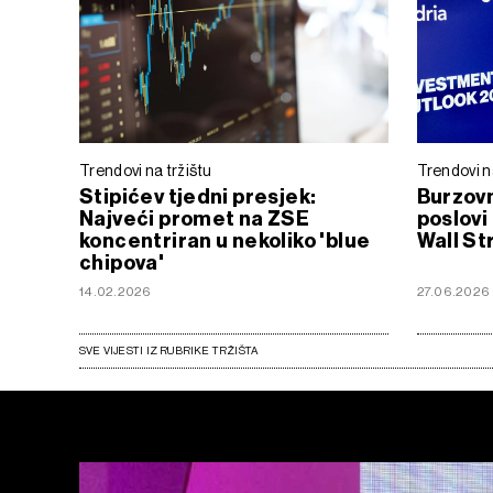
Trendovi na tržištu
Trendovi n
Stipićev tjedni presjek:
Burzovn
Najveći promet na ZSE
poslovi 
koncentriran u nekoliko 'blue
Wall St
chipova'
14.02.2026
27.06.2026
SVE VIJESTI IZ RUBRIKE TRŽIŠTA