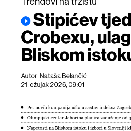
Trendovi na tržištu
Stipićev tje
Crobexu, ulag
Bliskom istok
Autor:
Nataša Belančić
21. ožujak 2026, 09:01
Pet novih kompanija ušlo u sastav indeksa Zagrebač
Olimpijski centar Jahorina planira zaduženje od
Napetosti na Bliskom istoku i izbori u Sloveniji kl