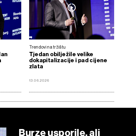
Trendovi na tržištu
dan
Tjedan obilježile velike
a
dokapitalizacije i pad cijene
zlata
13.06.2026
Burze usporile, ali