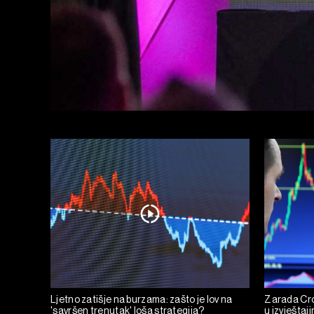
Ljetno zatišje na burzama: zašto je lov na
Zarada Cro
'savršen trenutak' loša strategija?
u izvještaj