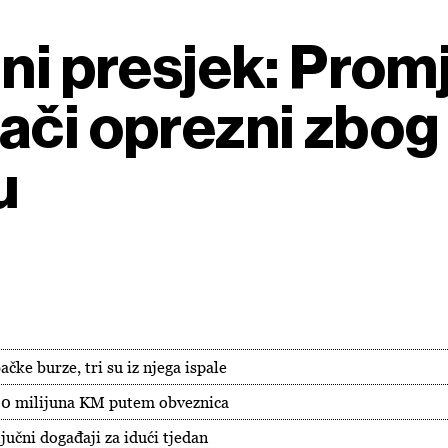
dni presjek: Prom
ači oprezni zbog
u
ke burze, tri su iz njega ispale
 30 milijuna KM putem obveznica
jučni događaji za idući tjedan