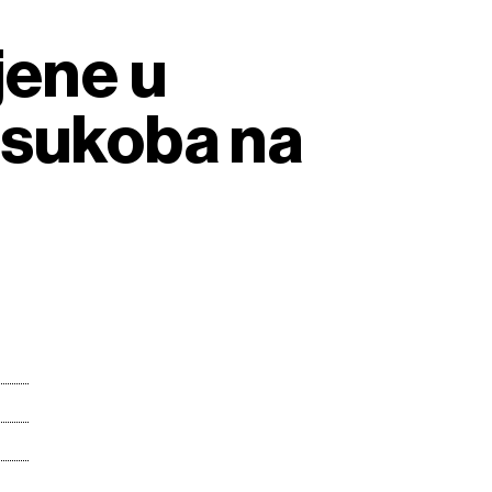
jene u
 sukoba na