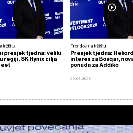
a tržištu
Trendovi na tržištu
i presjek tjedna: veliki
Presjek tjedna: Rekor
u regiji, SK Hynix cilja
interes za Bosqar, nov
reet
ponuda za Addiko
20.06.2026