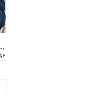
IZE
+