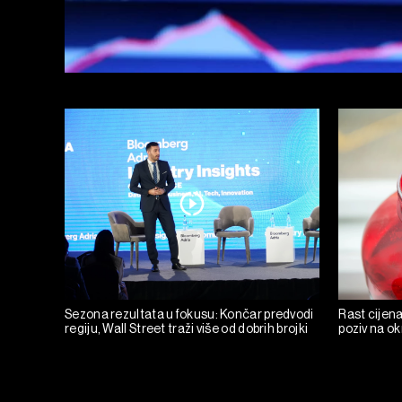
Sezona rezultata u fokusu: Končar predvodi
Rast cijena
regiju, Wall Street traži više od dobrih brojki
poziv na o