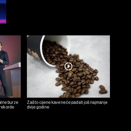
alne burze
Zašto cijene kave neće padati još najmanje
u rekorde
dvije godine