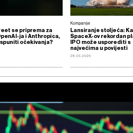
Kompanije
reet se priprema za
Lansiranje stoljeća: K
penAI-ja i Anthropica,
SpaceX-ov rekordan pl
 ispuniti očekivanja?
IPO može usporediti s
najvećima u povijesti
6
28.05.2026