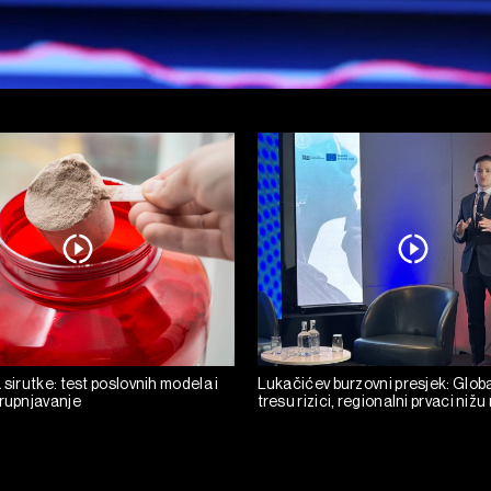
 sirutke: test poslovnih modela i
Lukačićev burzovni presjek: Glob
krupnjavanje
tresu rizici, regionalni prvaci niž