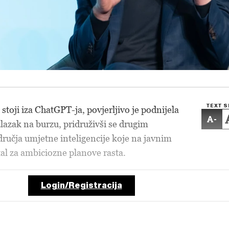
TEXT S
stoji iza ChatGPT-ja, povjerljivo je podnijela
-
lazak na burzu, pridruživši se drugim
učja umjetne inteligencije koje na javnim
tal za ambiciozne planove rasta.
Login/Registracija