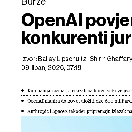
Burze
OpenAI povjer
konkurenti ju
Izvor:
Bailey Lipschultz i Shirin Ghaff
09. lipanj 2026, 07:18
Kompanija razmatra izlazak na burzu već ove jes
OpenAI planira do 2030. uložiti oko 600 milijardi
Anthropic i SpaceX također pripremaju izlazak na 