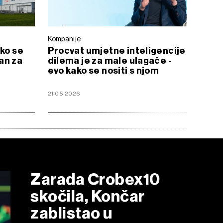
Kompanije
ako se
Procvat umjetne inteligencije
an za
dilema je za male ulagače -
evo kako se nositi s njom
21.05.2026
Zarada Crobex10
skočila, Končar
zablistao u