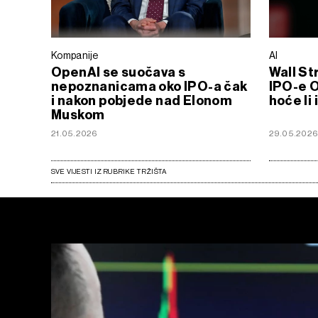
Kompanije
AI
OpenAI se suočava s
Wall St
nepoznanicama oko IPO-a čak
IPO-e O
i nakon pobjede nad Elonom
hoće li
Muskom
21.05.2026
29.05.202
SVE VIJESTI IZ RUBRIKE TRŽIŠTA