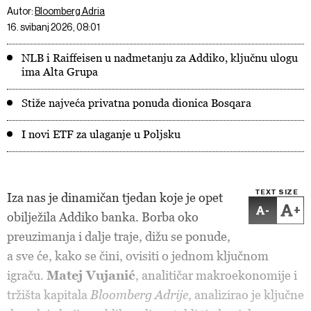
Autor:
Bloomberg Adria
16. svibanj 2026, 08:01
NLB i Raiffeisen u nadmetanju za Addiko, ključnu ulogu
ima Alta Grupa
Stiže najveća privatna ponuda dionica Bosqara
I novi ETF za ulaganje u Poljsku
TEXT SIZE
Iza nas je dinamičan tjedan koje je opet
-
+
obilježila Addiko banka. Borba oko
preuzimanja i dalje traje, dižu se ponude,
a sve će, kako se čini, ovisiti o jednom ključnom
igraču.
Matej Vujanić
, analitičar makroekonomije i
tržišta kapitala
Bloomberg Adrije
, analizirao je ključne