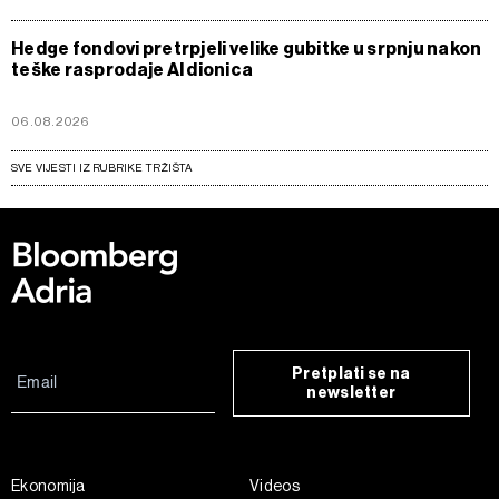
Hedge fondovi pretrpjeli velike gubitke u srpnju nakon
teške rasprodaje AI dionica
06.08.2026
SVE VIJESTI IZ RUBRIKE TRŽIŠTA
Pretplati se na
newsletter
Ekonomija
Videos