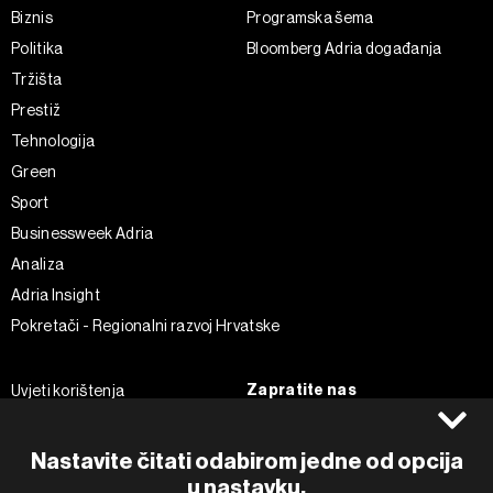
Biznis
Programska šema
Politika
Bloomberg Adria događanja
Tržišta
Prestiž
Tehnologija
Green
Sport
Businessweek Adria
Analiza
Adria Insight
Pokretači - Regionalni razvoj Hrvatske
Zapratite nas
Uvjeti korištenja
Pravila privatnosti
Facebook
Politika kolačića
Instagram
Nastavite čitati odabirom jedne od opcija
Impressum
Twitter
u nastavku.