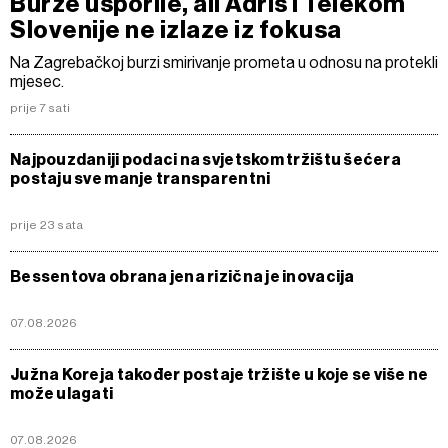
Burze usporile, ali Adris i Telekom
Slovenije ne izlaze iz fokusa
Na Zagrebačkoj burzi smirivanje prometa u odnosu na protekli
mjesec.
prije 7 sati
Najpouzdaniji podaci na svjetskom tržištu šećera
postaju sve manje transparentni
prije 23 sata
Bessentova obrana jena rizična je inovacija
07.08.2026
Južna Koreja također postaje tržište u koje se više ne
može ulagati
07.08.2026