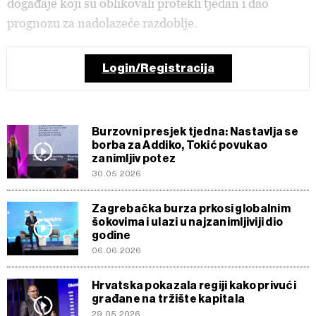
događaje koji su oblikovali protekli tjedan i dao
prognozu za nadolazeće razdoblje.
Login/Registracija
Burzovni presjek tjedna: Nastavlja se
borba za Addiko, Tokić povukao
zanimljiv potez
30.05.2026
Zagrebačka burza prkosi globalnim
šokovima i ulazi u najzanimljiviji dio
godine
06.06.2026
Hrvatska pokazala regiji kako privući
građane na tržište kapitala
29.05.2026