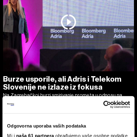
Burze usporile, ali Adris i Telekom
Slovenije ne izlaze iz fokusa
Na Zagrebačkoj burzi smirivanje prometa u odnosu na
protekli mjesec.
Odgovorna uporaba vaših podataka
Mi i
naša 61 partnera
obrađujemo vaše osobne podatke