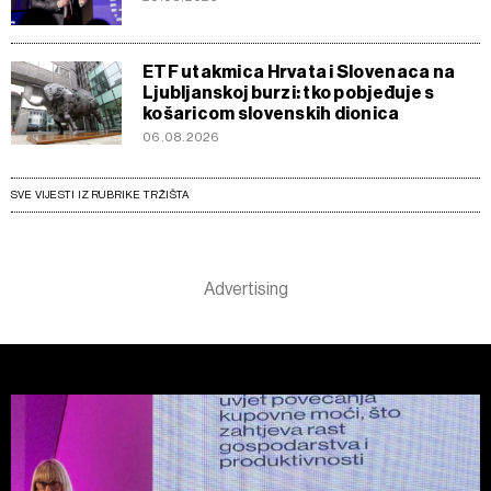
ETF utakmica Hrvata i Slovenaca na
Ljubljanskoj burzi: tko pobjeđuje s
košaricom slovenskih dionica
06.08.2026
SVE VIJESTI IZ RUBRIKE TRŽIŠTA