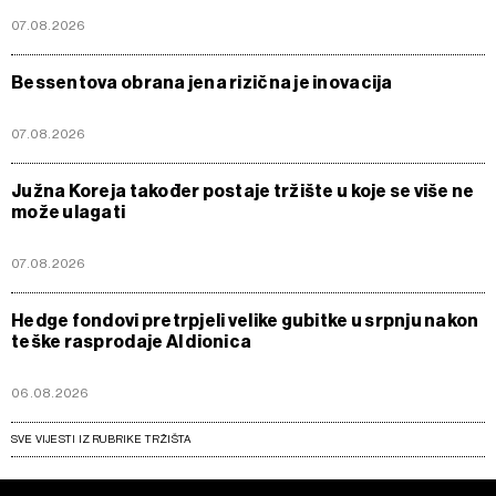
07.08.2026
Bessentova obrana jena rizična je inovacija
07.08.2026
Južna Koreja također postaje tržište u koje se više ne
može ulagati
07.08.2026
Hedge fondovi pretrpjeli velike gubitke u srpnju nakon
teške rasprodaje AI dionica
06.08.2026
SVE VIJESTI IZ RUBRIKE TRŽIŠTA