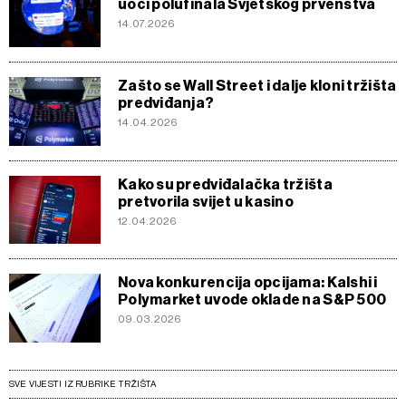
uoči polufinala Svjetskog prvenstva
14.07.2026
Zašto se Wall Street i dalje kloni tržišta
predviđanja?
14.04.2026
Kako su predviđalačka tržišta
pretvorila svijet u kasino
12.04.2026
Nova konkurencija opcijama: Kalshi i
Polymarket uvode oklade na S&P 500
09.03.2026
SVE VIJESTI IZ RUBRIKE TRŽIŠTA