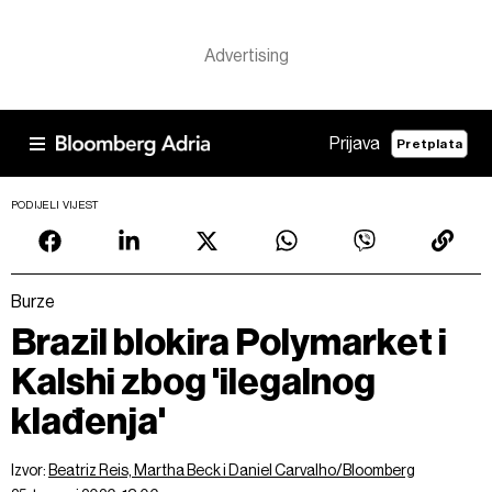
Prijava
Pretplata
PODIJELI VIJEST
Burze
Brazil blokira Polymarket i
Kalshi zbog 'ilegalnog
klađenja'
Izvor:
Beatriz Reis, Martha Beck i Daniel Carvalho/Bloomberg