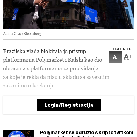
Adam Gray/Bloomberg
TEXT SIZE
Brazilska vlada blokirala je pristup
-
+
platformama Polymarket i Kalshi kao dio
obračuna s platformama za predviđanja
za koje je rekla da nisu u skladu sa saveznim
zakonima o kockanju.
Login/Registracija
Polymarket se udružio s kripto tvrtkom