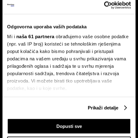
Burze usporile, ali Adris i Telekom
Slovenije ne izlaze iz fokusa
Odgovorna uporaba vaših podataka
Na Zagrebačkoj burzi smirivanje prometa u odnosu na
Mi i
naša 61 partnera
obrađujemo vaše osobne podatke
protekli mjesec.
(npr. vaš IP broj) koristeći se tehnološkim rješenjima
poput kolačića kako bismo pohranjivali i pristupali
podacima na vašem uređaju u svrhu prikazivanja vama
prilagođenih oglasa i sadržaja te u svrhu mjerenja
popularnosti sadržaja, trendova čitateljstva i razvoja
proizvoda. Vi možete birati tko upotrebljava vaše
podatke, kao i u koje svrhe.
Ako nam dopustite, također bismo htjeli:
Ljetno zatišje na burzama: zašto
Zarada Crobex10 skočila,
Prikaži detalje
je lov na 'savršen trenutak' loša
Končar zablistao u izvještajima,
Prikupljati podatke o vašoj geografskoj lokaciji,
strategija?
burza u ljetnom zatišju. BBA
analitika daje presjek!
koji mogu biti precizni do radijusa od nekoliko metara
Dopusti sve
Prepoznati vaš uređaj tako što ćemo aktivno
skenirati njegove određene karakteristike ("uzimanje