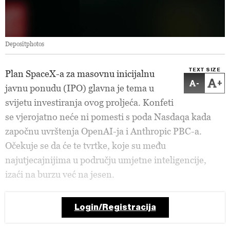
Depositphotos
TEXT SIZE
Plan SpaceX-a za masovnu inicijalnu
-
+
javnu ponudu (IPO) glavna je tema u
svijetu investiranja ovog proljeća. Konfeti
se vjerojatno neće ni pomesti s poda Nasdaqa kada
započnu uvrštenja OpenAI-ja i Anthropic PBC-a.
Očekuje se da će te tvrtke, koje su među
najutjecajnijima u području umjetne inteligencije,
izaći na burzu već na jesen.
Login/Registracija