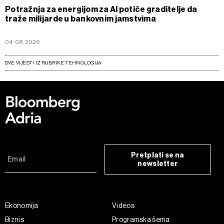
Potražnja za energijom za AI potiče graditelje da
traže milijarde u bankovnim jamstvima
04.08.2026
SVE VIJESTI IZ RUBRIKE TEHNOLOGIJA
Pretplati se na
newsletter
Ekonomija
Videos
Biznis
Programska šema