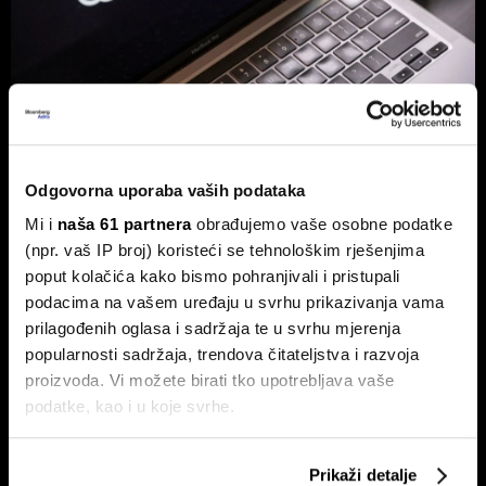
Hrvatska tvrtka prva u OpenAI
partnerskoj mreži - Tehnologija je
globalna, ali biznis je lokalan
Odgovorna uporaba vaših podataka
Za partnere nije ključno samo tehničko znanje, već
Mi i
naša 61 partnera
obrađujemo vaše osobne podatke
stvaranje mjerljivog poslovnog rezultata.
(npr. vaš IP broj) koristeći se tehnološkim rješenjima
poput kolačića kako bismo pohranjivali i pristupali
podacima na vašem uređaju u svrhu prikazivanja vama
prilagođenih oglasa i sadržaja te u svrhu mjerenja
popularnosti sadržaja, trendova čitateljstva i razvoja
proizvoda. Vi možete birati tko upotrebljava vaše
podatke, kao i u koje svrhe.
Ako nam dopustite, također bismo htjeli:
Hrvatska je izgradila mreže,
Od nekretnina do AI-ja: Uspon
Prikaži detalje
sada mora digitalizirati
nove klase Xijevih 'štrebera' koji