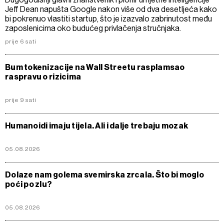
Jeff Dean napušta Google nakon više od dva desetljeća kako
bi pokrenuo vlastiti startup, što je izazvalo zabrinutost među
zaposlenicima oko budućeg privlačenja stručnjaka.
prije 6 sati
Bum tokenizacije na Wall Streetu rasplamsao
raspravu o rizicima
prije 9 sati
Humanoidi imaju tijela. Ali i dalje trebaju mozak
05.08.2026
Dolaze nam golema svemirska zrcala. Što bi moglo
poći po zlu?
05.08.2026