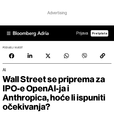
Prijava
Pretplata
PODIJELI VIJEST
AI
Wall Street se priprema za
IPO-e OpenAI-ja i
Anthropica, hoće li ispuniti
očekivanja?