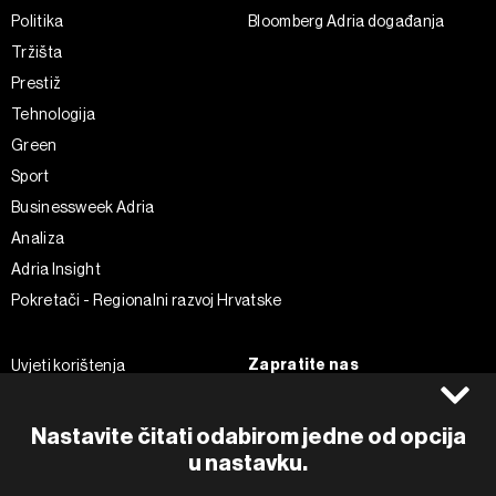
Politika
Bloomberg Adria događanja
Tržišta
Prestiž
Tehnologija
Green
Sport
Businessweek Adria
Analiza
Adria Insight
Pokretači - Regionalni razvoj Hrvatske
Zapratite nas
Uvjeti korištenja
Pravila privatnosti
Facebook
Politika kolačića
Instagram
Nastavite čitati odabirom jedne od opcija
Impressum
Twitter
u nastavku.
Marketing
Linkedin