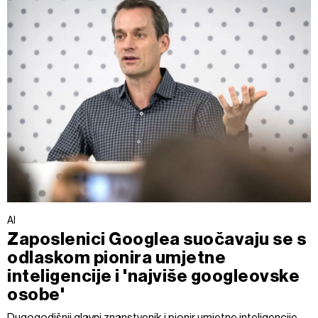
AI
Zaposlenici Googlea suočavaju se s
odlaskom pionira umjetne
inteligencije i 'najviše googleovske
osobe'
Dugogodišnji glavni znanstvenik i pionir umjetne inteligencije