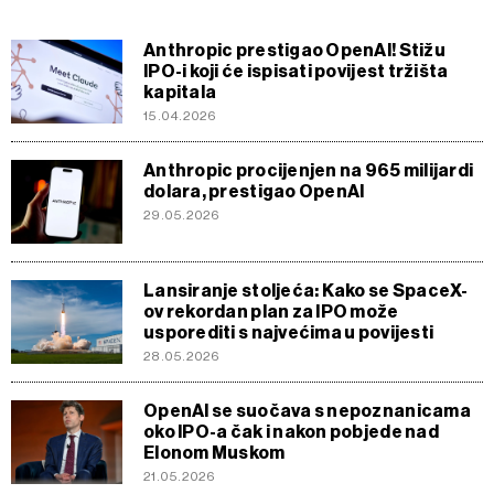
Anthropic prestigao OpenAI! Stižu
IPO-i koji će ispisati povijest tržišta
kapitala
15.04.2026
Anthropic procijenjen na 965 milijardi
dolara, prestigao OpenAI
29.05.2026
Lansiranje stoljeća: Kako se SpaceX-
ov rekordan plan za IPO može
usporediti s najvećima u povijesti
28.05.2026
OpenAI se suočava s nepoznanicama
oko IPO-a čak i nakon pobjede nad
Elonom Muskom
21.05.2026