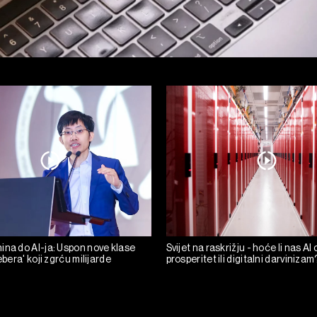
ina do AI-ja: Uspon nove klase
Svijet na raskrižju - hoće li nas AI
ebera' koji zgrću milijarde
prosperitet ili digitalni darvinizam