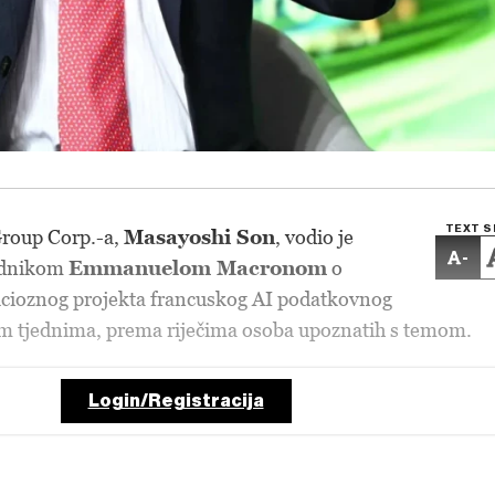
TEXT S
roup Corp.-a,
Masayoshi Son
, vodio je
-
jednikom
Emmanuelom Macronom
o
icioznog projekta francuskog AI podatkovnog
im tjednima, prema riječima osoba upoznatih s temom.
Login/Registracija