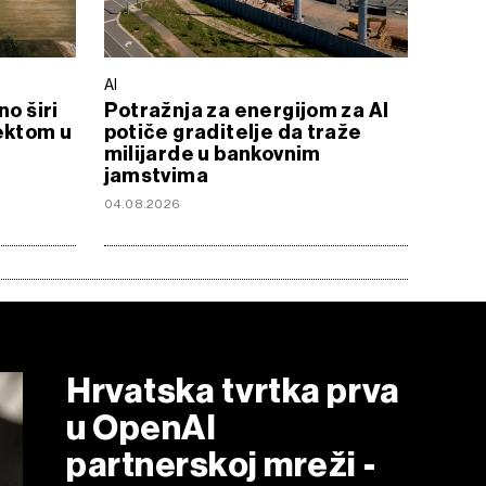
AI
no širi
Potražnja za energijom za AI
ektom u
potiče graditelje da traže
milijarde u bankovnim
jamstvima
04.08.2026
Hrvatska tvrtka prva
u OpenAI
partnerskoj mreži -