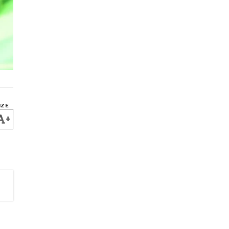
IZE
+