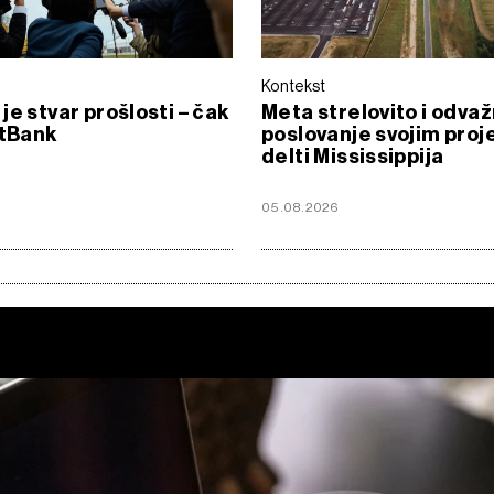
Kontekst
je stvar prošlosti – čak
Meta strelovito i odvaž
ftBank
poslovanje svojim proj
delti Mississippija
05.08.2026