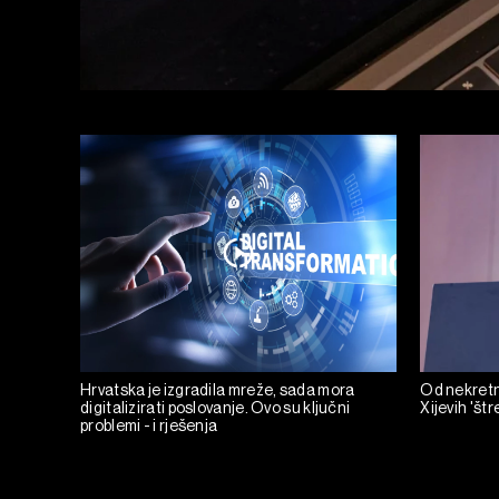
Hrvatska je izgradila mreže, sada mora
Od nekretn
digitalizirati poslovanje. Ovo su ključni
Xijevih 'štr
problemi - i rješenja