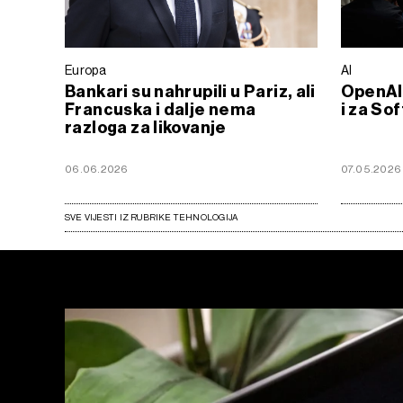
Europa
AI
Bankari su nahrupili u Pariz, ali
OpenAI 
Francuska i dalje nema
i za So
razloga za likovanje
06.06.2026
07.05.2026
SVE VIJESTI IZ RUBRIKE TEHNOLOGIJA