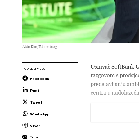
Akio Kon/Bloomberg
Osnivač SoftBank G
PODIJELI VIJEST
razgovore s preds
Facebook
predstavljanju amb
Post
centra u nadolazeć
Tweet
WhatsApp
Viber
Email