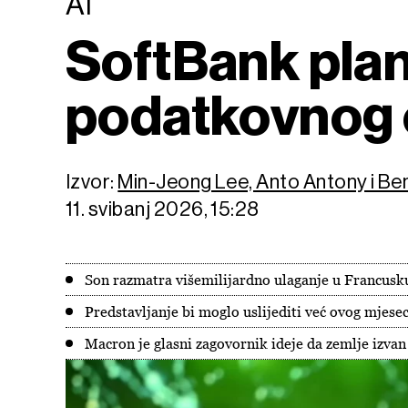
AI
SoftBank plani
podatkovnog 
Izvor:
Min-Jeong Lee, Anto Antony i B
11. svibanj 2026, 15:28
Son razmatra višemilijardno ulaganje u Francusk
Predstavljanje bi moglo uslijediti već ovog mjese
Macron je glasni zagovornik ideje da zemlje izvan