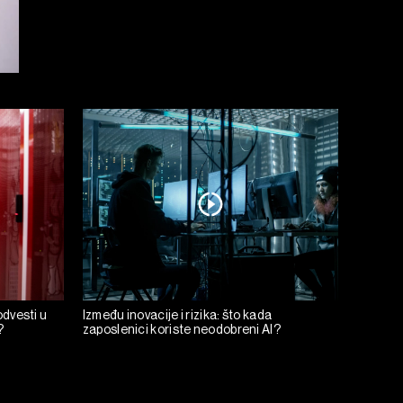
 odvesti u
Između inovacije i rizika: što kada
?
zaposlenici koriste neodobreni AI?