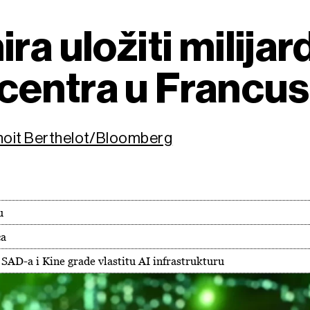
ra uložiti milijar
centra u Francus
enoit Berthelot/Bloomberg
u
ca
 SAD-a i Kine grade vlastitu AI infrastrukturu