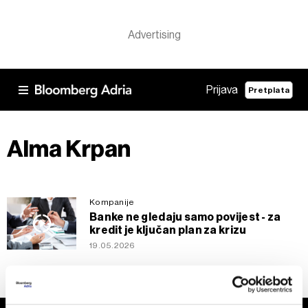
Prijava
Pretplata
Alma Krpan
Kompanije
Banke ne gledaju samo povijest - za
kredit je ključan plan za krizu
19.05.2026