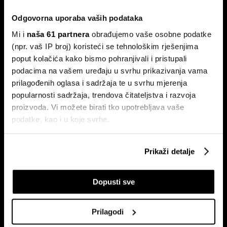
Odgovorna uporaba vaših podataka
Mi i
naša 61 partnera
obrađujemo vaše osobne podatke
(npr. vaš IP broj) koristeći se tehnološkim rješenjima
poput kolačića kako bismo pohranjivali i pristupali
Pretplati se na
podacima na vašem uređaju u svrhu prikazivanja vama
newsletter
prilagođenih oglasa i sadržaja te u svrhu mjerenja
popularnosti sadržaja, trendova čitateljstva i razvoja
proizvoda. Vi možete birati tko upotrebljava vaše
Ekonomija
Videos
podatke, kao i u koje svrhe.
Biznis
Programska šema
Ako nam dopustite, također bismo htjeli:
Politika
Bloomberg Adria događanja
Prikaži detalje
Prikupljati podatke o vašoj geografskoj lokaciji,
Tržišta
koji mogu biti precizni do radijusa od nekoliko metara
Prestiž
Dopusti sve
Prepoznati vaš uređaj tako što ćemo aktivno
Tehnologija
skenirati njegove određene karakteristike ("uzimanje
Green
otiska prsta uređaja")
Prilagodi
Sport
U
dijelu s pojedinostima
možete saznati više o tome