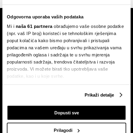
Odgovorna uporaba vaših podataka
Mi i
naša 61 partnera
obrađujemo vaše osobne podatke
(npr. vaš IP broj) koristeći se tehnološkim rješenjima
poput kolačića kako bismo pohranjivali i pristupali
podacima na vašem uređaju u svrhu prikazivanja vama
Pretplati se na
prilagođenih oglasa i sadržaja te u svrhu mjerenja
newsletter
popularnosti sadržaja, trendova čitateljstva i razvoja
proizvoda. Vi možete birati tko upotrebljava vaše
podatke, kao i u koje svrhe.
Ekonomija
Videos
Ako nam dopustite, također bismo htjeli:
Biznis
Programska šema
Prikaži detalje
Prikupljati podatke o vašoj geografskoj lokaciji,
Politika
Bloomberg Adria događanja
koji mogu biti precizni do radijusa od nekoliko metara
Tržišta
Dopusti sve
Prepoznati vaš uređaj tako što ćemo aktivno
Prestiž
skenirati njegove određene karakteristike ("uzimanje
Tehnologija
otiska prsta uređaja")
Prilagodi
Green