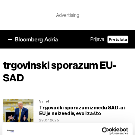
Prijava
Pretplata
trgovinski sporazum EU-
SAD
Svijet
Trgovački sporazum između SAD-a i
EU je neizvediv, evo i zašto
29.07.2025