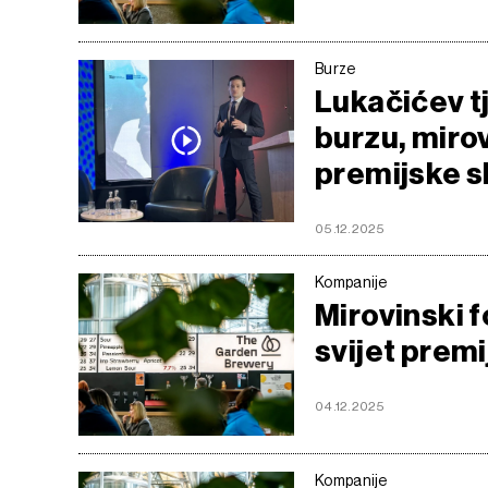
Burze
Lukačićev tj
burzu, mirov
premijske s
05.12.2025
Kompanije
Mirovinski 
svijet premi
04.12.2025
Kompanije