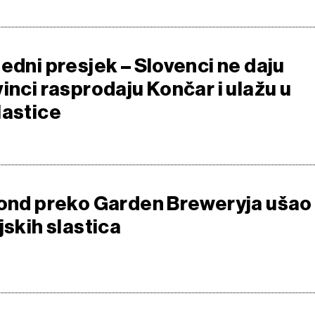
edni presjek – Slovenci ne daju
inci rasprodaju Končar i ulažu u
lastice
fond preko Garden Breweryja ušao
jskih slastica