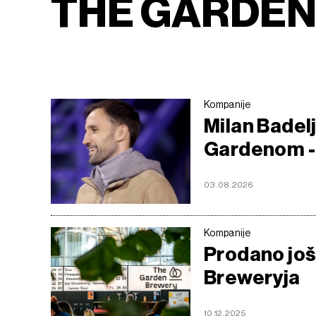
THE GARDE
Kompanije
Milan Badelj
Gardenom - p
03.08.2026
Kompanije
Prodano još
Breweryja
10.12.2025