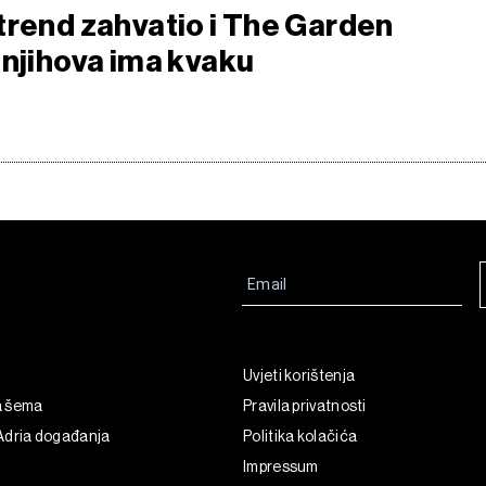
trend zahvatio i The Garden
 njihova ima kvaku
Uvjeti korištenja
a šema
Pravila privatnosti
Adria događanja
Politika kolačića
Impressum