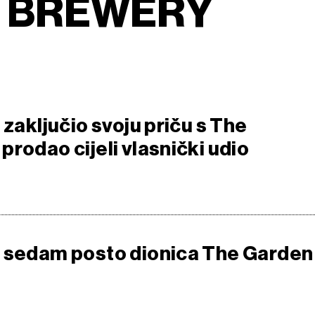
N BREWERY
 zaključio svoju priču s The
rodao cijeli vlasnički udio
 sedam posto dionica The Garden