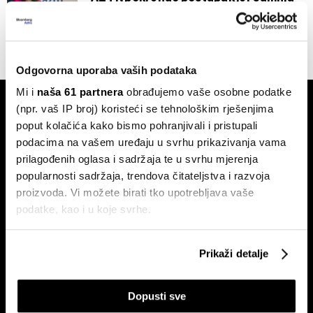
na dogovaranje cijene pšenice
04.12.2023
Odgovorna uporaba vaših podataka
Mi i
naša 61 partnera
obrađujemo vaše osobne podatke
(npr. vaš IP broj) koristeći se tehnološkim rješenjima
poput kolačića kako bismo pohranjivali i pristupali
podacima na vašem uređaju u svrhu prikazivanja vama
prilagođenih oglasa i sadržaja te u svrhu mjerenja
popularnosti sadržaja, trendova čitateljstva i razvoja
Pretplati se na
proizvoda. Vi možete birati tko upotrebljava vaše
newsletter
podatke, kao i u koje svrhe.
Ako nam dopustite, također bismo htjeli:
Prikaži detalje
Ekonomija
Videos
Prikupljati podatke o vašoj geografskoj lokaciji,
Biznis
Programska šema
koji mogu biti precizni do radijusa od nekoliko metara
Politika
Bloomberg Adria događanja
Dopusti sve
Prepoznati vaš uređaj tako što ćemo aktivno
Tržišta
skenirati njegove određene karakteristike ("uzimanje