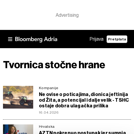
Prijava
Pretplata
Tvornica stočne hrane
Kompanije
Ne ovise o poticajima, dionica jeftinija
od Žita, a potencijal i dalje velik - TSHC
ostaje dobra ulagačka prilika
16.04.2026
Hrvatska
AZTN pokrenuo postupak jer sumnja