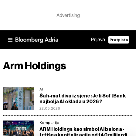
Prijava
Pretplata
Arm Holdings
AI
Šah-mat diva iz sjene: Je li SoftBank
najbolja AI oklada u 2026?
22.05.2026
Kompanije
ARM Holdings kao simbol AI balona -
tržišna kapitalizacija od 140 milijardi