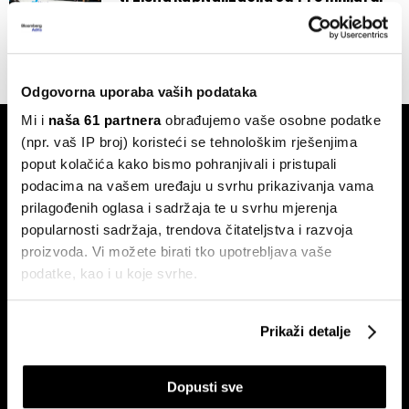
dolara na staklenim nogama
26.11.2025
Odgovorna uporaba vaših podataka
Mi i
naša 61 partnera
obrađujemo vaše osobne podatke
(npr. vaš IP broj) koristeći se tehnološkim rješenjima
poput kolačića kako bismo pohranjivali i pristupali
podacima na vašem uređaju u svrhu prikazivanja vama
prilagođenih oglasa i sadržaja te u svrhu mjerenja
popularnosti sadržaja, trendova čitateljstva i razvoja
Pretplati se na
proizvoda. Vi možete birati tko upotrebljava vaše
newsletter
podatke, kao i u koje svrhe.
Ako nam dopustite, također bismo htjeli:
Prikaži detalje
Ekonomija
Videos
Prikupljati podatke o vašoj geografskoj lokaciji,
Biznis
Programska šema
koji mogu biti precizni do radijusa od nekoliko metara
Politika
Bloomberg Adria događanja
Dopusti sve
Prepoznati vaš uređaj tako što ćemo aktivno
Tržišta
skenirati njegove određene karakteristike ("uzimanje