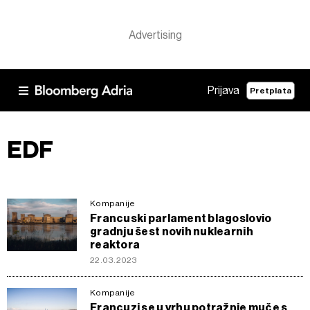
Prijava
Pretplata
EDF
Kompanije
Francuski parlament blagoslovio
gradnju šest novih nuklearnih
reaktora
22.03.2023
Kompanije
Francuzi se u vrhu potražnje muče s