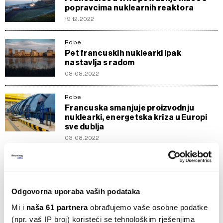
popravcima nuklearnih reaktora
19.12.2022
Robe
Pet francuskih nuklearki ipak
nastavlja s radom
08.08.2022
Robe
Francuska smanjuje proizvodnju
nuklearki, energetska kriza u Europi
sve dublja
03.08.2022
Kompanije
Francuska za nacionalizaciju EDF-a
nudi 9,7 milijardi eura
Odgovorna uporaba vaših podataka
19.07.2022
Mi i
naša 61 partnera
obrađujemo vaše osobne podatke
Robe
(npr. vaš IP broj) koristeći se tehnološkim rješenjima