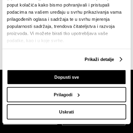
Toplinski udar mogao bi zaustaviti
poput kolačića kako bismo pohranjivali i pristupali
francuske nuklearke
podacima na vašem uređaju u svrhu prikazivanja vama
12.07.2022
prilagođenih oglasa i sadržaja te u svrhu mjerenja
popularnosti sadržaja, trendova čitateljstva i razvoja
Kompanije
proizvoda. Vi možete birati tko upotrebljava vaše
Électricité de France ipak očekuje
blaži udarac na rezultate
podatke, kao i u koje svrhe.
04.05.2022
Ako nam dopustite, također bismo htjeli:
Prikaži detalje
Prikupljati podatke o vašoj geografskoj lokaciji,
koji mogu biti precizni do radijusa od nekoliko metara
Dopusti sve
Prepoznati vaš uređaj tako što ćemo aktivno
skenirati njegove određene karakteristike ("uzimanje
otiska prsta uređaja")
Prilagodi
U
dijelu s pojedinostima
možete saznati više o tome
kako se obrađuje vaše osobne podatke te postaviti svoje
Uskrati
Pretplati se na
preferencije. Svoju privolu možete u svakom trenutku
newsletter
izmijeniti ili povući u Izjavi o kolačićima.