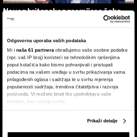
Novog britanskog premijera čeka
prazna blagajna - Burnham planira
nacionalizaciju
Pad vlade Keira Starmera i uspon Andyja Burnhama kao
Odgovorna uporaba vaših podataka
najizglednijeg nasljednika otvorili su ozbiljna pitanja o
budućnosti ekonomske politike UK-a.
Mi i
naša 61 partnera
obrađujemo vaše osobne podatke
(npr. vaš IP broj) koristeći se tehnološkim rješenjima
poput kolačića kako bismo pohranjivali i pristupali
podacima na vašem uređaju u svrhu prikazivanja vama
prilagođenih oglasa i sadržaja te u svrhu mjerenja
popularnosti sadržaja, trendova čitateljstva i razvoja
proizvoda. Vi možete birati tko upotrebljava vaše
podatke, kao i u koje svrhe.
Američki sud Trumpove carine
Hoće li Trump završiti rat prije
od 10 posto proglasio
nego što mu završi mandat?
Ako nam dopustite, također bismo htjeli:
nezakonitima
Prikaži detalje
Prikupljati podatke o vašoj geografskoj lokaciji,
koji mogu biti precizni do radijusa od nekoliko metara