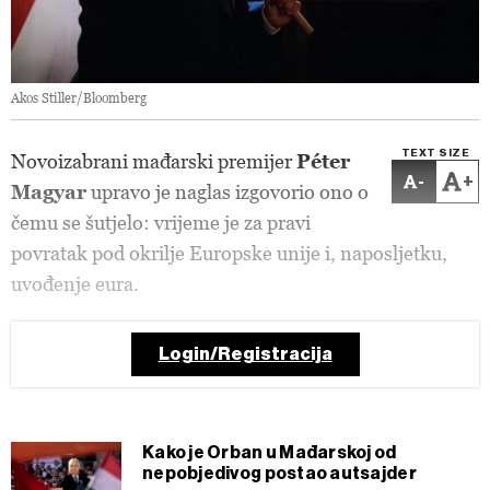
Akos Stiller/Bloomberg
TEXT SIZE
Novoizabrani mađarski premijer
Péter
-
+
Magyar
upravo je naglas izgovorio ono o
čemu se šutjelo: vrijeme je za pravi
povratak pod okrilje Europske unije i, naposljetku,
uvođenje eura.
Login/Registracija
Kako je Orban u Mađarskoj od
nepobjedivog postao autsajder