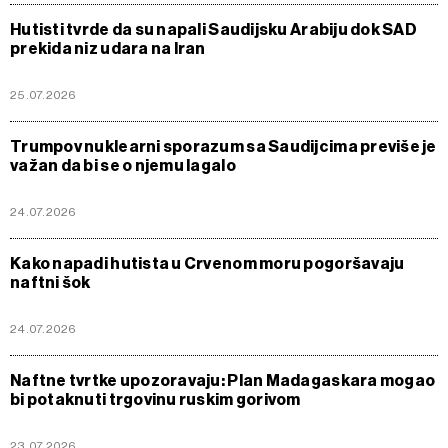
Hutisti tvrde da su napali Saudijsku Arabiju dok SAD
prekida niz udara na Iran
25.07.2026
Trumpov nuklearni sporazum sa Saudijcima previše je
važan da bi se o njemu lagalo
24.07.2026
Kako napadi hutista u Crvenom moru pogoršavaju
naftni šok
24.07.2026
Naftne tvrtke upozoravaju: Plan Madagaskara mogao
bi potaknuti trgovinu ruskim gorivom
23.07.2026