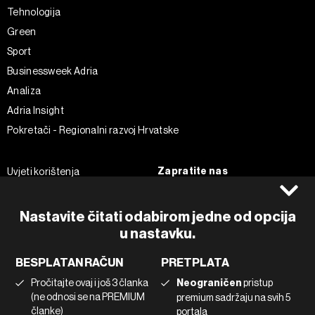
Tehnologija
Green
Sport
Businessweek Adria
Analiza
Adria Insight
Pokretači - Regionalni razvoj Hrvatske
Zapratite nas
Uvjeti korištenja
Pravila privatnosti
Facebook
Politika kolačića
Instagram
Nastavite čitati odabirom jedne od opcija
Impressum
u nastavku.
Twitter
Marketing
Linkedin
BESPLATAN RAČUN
PRETPLATA
Korištenje umjetne inteligencije
Tiktok
Pročitajte ovaj i još 3 članka
Neograničen
pristup
(ne odnosi se na PREMIUM
premium sadržaju na svih 5
članke)
portala