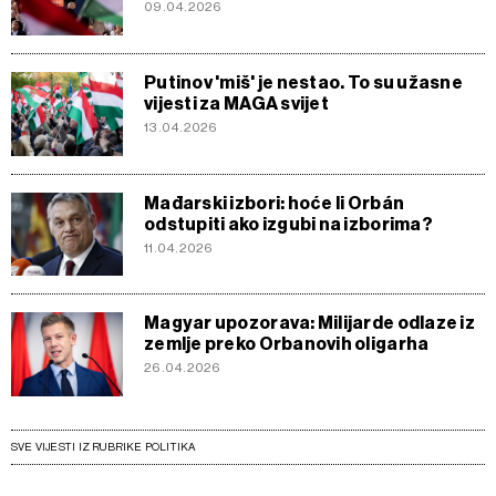
09.04.2026
Putinov 'miš' je nestao. To su užasne
vijesti za MAGA svijet
13.04.2026
Mađarski izbori: hoće li Orbán
odstupiti ako izgubi na izborima?
11.04.2026
Magyar upozorava: Milijarde odlaze iz
zemlje preko Orbanovih oligarha
26.04.2026
SVE VIJESTI IZ RUBRIKE POLITIKA