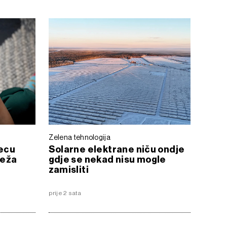
Zelena tehnologija
jecu
Solarne elektrane niču ondje
reža
gdje se nekad nisu mogle
zamisliti
prije 2 sata