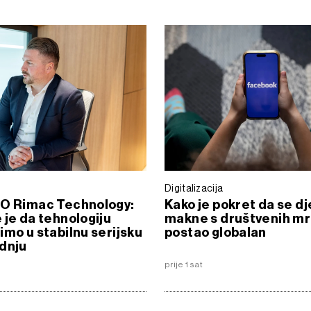
Digitalizacija
EO Rimac Technology:
Kako je pokret da se d
 je da tehnologiju
makne s društvenih m
imo u stabilnu serijsku
postao globalan
dnju
prije 1 sat