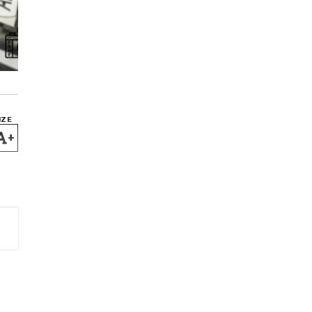
IZE
+