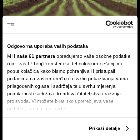
Hrvatska je utrostručila eko
površine, ali sada je naišla na novi
problem
Odgovorna uporaba vaših podataka
Nakon desetljeća snažnog rasta, daljnji razvoj sve više ovisi
Mi i
naša 61 partnera
obrađujemo vaše osobne podatke
o tržištu, a sve manje o novim hektarima.
(npr. vaš IP broj) koristeći se tehnološkim rješenjima
poput kolačića kako bismo pohranjivali i pristupali
podacima na vašem uređaju u svrhu prikazivanja vama
prilagođenih oglasa i sadržaja te u svrhu mjerenja
popularnosti sadržaja, trendova čitateljstva i razvoja
proizvoda. Vi možete birati tko upotrebljava vaše
podatke, kao i u koje svrhe.
Ako nam dopustite, također bismo htjeli:
Kako rast klimatskih rizika
Hrvatska je kronični uvoznik
Prikaži detalje
mijenja industriju osiguranja
energije, ljeti uvoz struje doseže
Prikupljati podatke o vašoj geografskoj lokaciji,
i preko 30 posto
koji mogu biti precizni do radijusa od nekoliko metara