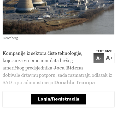
Bloomberg
TEXT SIZE
Kompanije iz sektora čiste tehnologije,
-
+
koje su za vrijeme mandata bivšeg
američkog predsjednika
Joea Bidena
dobivale državnu potporu, sada razmatraju odlazak iz
SAD-a jer administracija
Donalda Trumpa
Login/Registracija