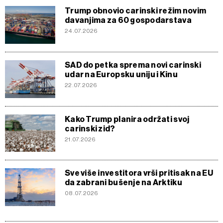
Trump obnovio carinski režim novim
davanjima za 60 gospodarstava
24.07.2026
SAD do petka sprema novi carinski
udar na Europsku uniju i Kinu
22.07.2026
Kako Trump planira održati svoj
carinski zid?
21.07.2026
Sve više investitora vrši pritisak na EU
da zabrani bušenje na Arktiku
08.07.2026