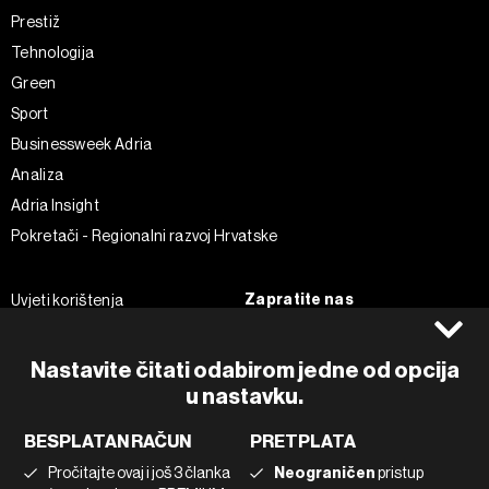
Prestiž
Tehnologija
Green
Sport
Businessweek Adria
Analiza
Adria Insight
Pokretači - Regionalni razvoj Hrvatske
Zapratite nas
Uvjeti korištenja
Pravila privatnosti
Facebook
Politika kolačića
Instagram
Nastavite čitati odabirom jedne od opcija
Impressum
u nastavku.
Twitter
Marketing
Linkedin
BESPLATAN RAČUN
PRETPLATA
Korištenje umjetne inteligencije
Tiktok
Pročitajte ovaj i još 3 članka
Neograničen
pristup