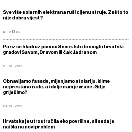
Sve više solarnih elektrana ruši cijenu struje. Zašto to
nije dobra vijest?
prije 13 sati
Pariz se hladi uz pomoć Seine. Isto bi mogli i hrvatski
gradovi Savom, Dravom ili čak Jadranom
05.08.2026
Obnavljamo fasade, mijenjamo stolariju, klime
neprestano rade, a i dalje nam je vruće. Gdje
griješimo?
04.08.2026
Hrvatska je utrostručila eko površine, ali sada je
naišla na novi problem