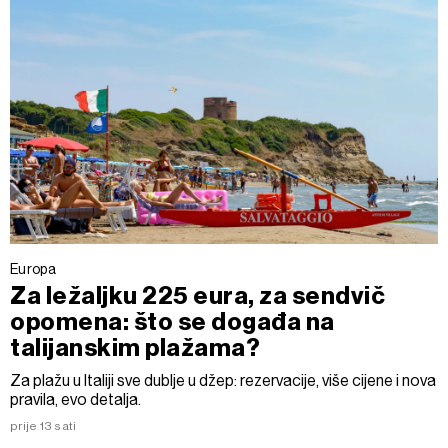
Europa
Za ležaljku 225 eura, za sendvič
opomena: što se događa na
talijanskim plažama?
Za plažu u Italiji sve dublje u džep: rezervacije, više cijene i nova
pravila, evo detalja.
prije 13 sati