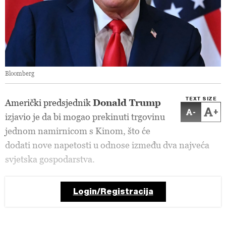
Bloomberg
TEXT SIZE
Američki predsjednik
Donald Trump
-
+
izjavio je da bi mogao prekinuti trgovinu
jednom namirnicom s Kinom, što će
dodati nove napetosti u odnose između dva najveća
svjetska gospodarstva.
Login/Registracija