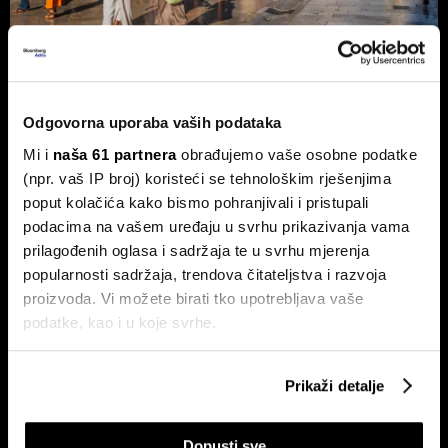
Turizam iza brojki: odvaja li se
premium segment od ostatka
Odgovorna uporaba vaših podataka
tržišta?
Mi i
naša 61 partnera
obrađujemo vaše osobne podatke
Lipanj donio pad u dolascima i noćenjima, najviše pogođeni
(npr. vaš IP broj) koristeći se tehnološkim rješenjima
kampovi i obiteljski smještaj.
poput kolačića kako bismo pohranjivali i pristupali
podacima na vašem uređaju u svrhu prikazivanja vama
prilagođenih oglasa i sadržaja te u svrhu mjerenja
popularnosti sadržaja, trendova čitateljstva i razvoja
proizvoda. Vi možete birati tko upotrebljava vaše
podatke, kao i u koje svrhe.
Ako nam dopustite, također bismo htjeli:
Prikaži detalje
Prikupljati podatke o vašoj geografskoj lokaciji,
Hrvatska lansira strategiju
Chat Control: Što znači
razvoja svemirskih tehnologija
produljenje dobrovoljnog
koji mogu biti precizni do radijusa od nekoliko metara
nadzora komunikacija u EU?
Dopusti sve
Prepoznati vaš uređaj tako što ćemo aktivno