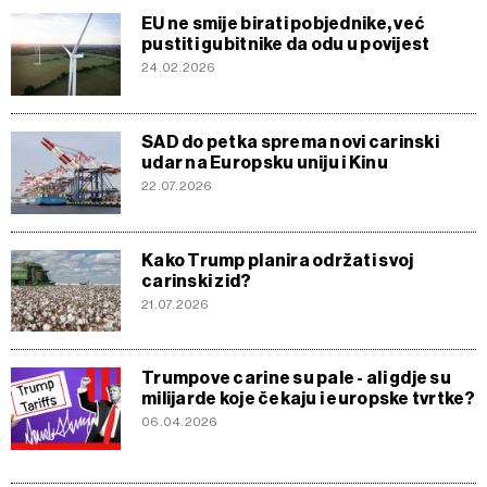
EU ne smije birati pobjednike, već
pustiti gubitnike da odu u povijest
24.02.2026
SAD do petka sprema novi carinski
udar na Europsku uniju i Kinu
22.07.2026
Kako Trump planira održati svoj
carinski zid?
21.07.2026
Trumpove carine su pale - ali gdje su
milijarde koje čekaju i europske tvrtke?
06.04.2026