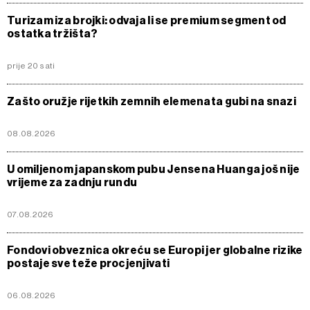
Turizam iza brojki: odvaja li se premium segment od
ostatka tržišta?
prije 20 sati
Zašto oružje rijetkih zemnih elemenata gubi na snazi
08.08.2026
U omiljenom japanskom pubu Jensena Huanga još nije
vrijeme za zadnju rundu
07.08.2026
Fondovi obveznica okreću se Europi jer globalne rizike
postaje sve teže procjenjivati
06.08.2026