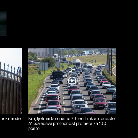
tički model
Kraj ljetnim kolonama? Treći trak autoceste
A1 povećava protočnost prometa za 100
posto