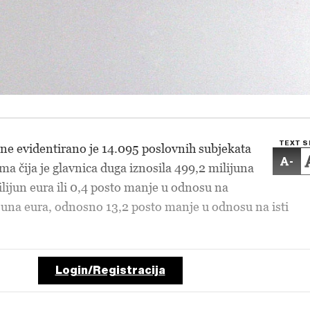
TEXT S
ine evidentirano je 14.095 poslovnih subjekata
-
ma čija je glavnica duga iznosila 499,2 milijuna
milijun eura ili 0,4 posto manje u odnosu na
lijuna eura, odnosno 13,2 posto manje u odnosu na isti
Login/Registracija