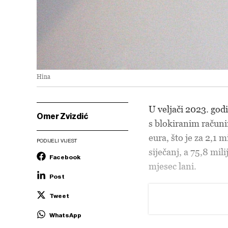
Hina
U veljači 2023. god
Omer Zvizdić
s blokiranim računi
eura, što je za 2,1 
PODIJELI VIJEST
siječanj, a 75,8 mi
Facebook
mjesec lani.
Post
Tweet
WhatsApp