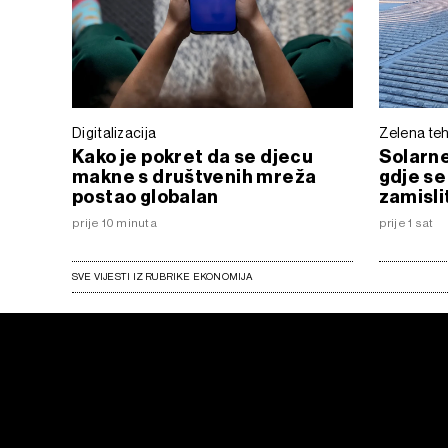
Digitalizacija
Zelena teh
Kako je pokret da se djecu
Solarne
makne s društvenih mreža
gdje se
postao globalan
zamisli
prije 10 minuta
prije 1 sat
SVE VIJESTI IZ RUBRIKE EKONOMIJA