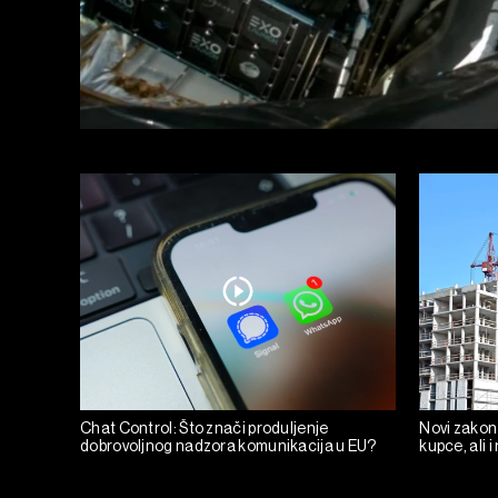
Chat Control: Što znači produljenje
Novi zakon
dobrovoljnog nadzora komunikacija u EU?
kupce, ali i