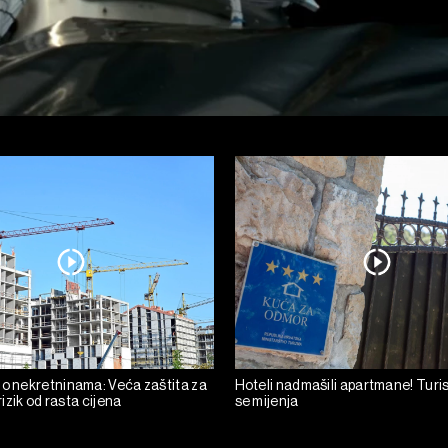
 o nekretninama: Veća zaštita za
Hoteli nadmašili apartmane! Turis
 rizik od rasta cijena
se mijenja