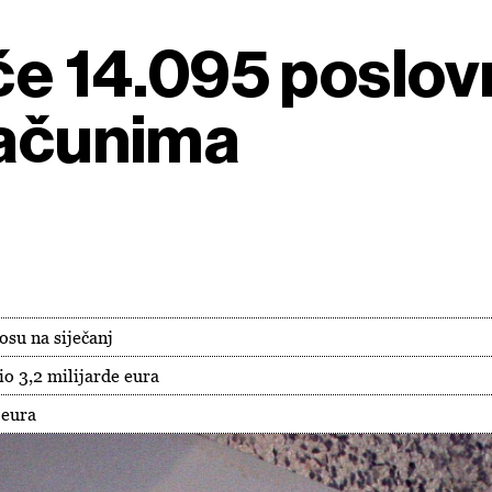
ače 14.095 poslov
računima
osu na siječanj
o 3,2 milijarde eura
 eura