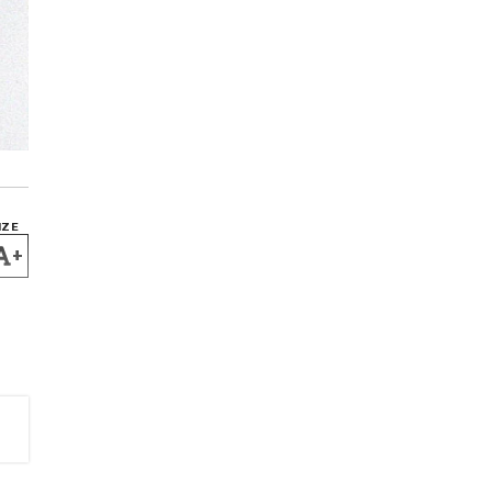
IZE
+