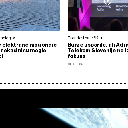
nologija
Trendovi na tržištu
 elektrane niču ondje
Burze usporile, ali Adris
 nekad nisu mogle
Telekom Slovenije ne iz
ti
fokusa
prije 4 sata