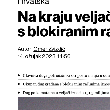
Hrvatska
Na kraju velj
s blokiranim 
Autor:
Omer Zvizdić
14. ožujak 2023, 14:56
Glavnica duga potrošača za 0,1 posto manja u odn
Ukupan dug građana s blokiranim računima iznosi
Dug po kamatama u veljači iznosio 131,3 milijuna