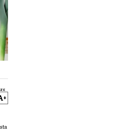
IZE
+
ista