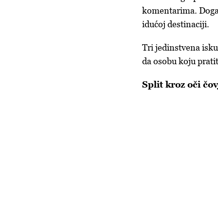
komentarima. Događa
idućoj destinaciji.
Tri jedinstvena iskus
da osobu koju prat
Split kroz oči čovj