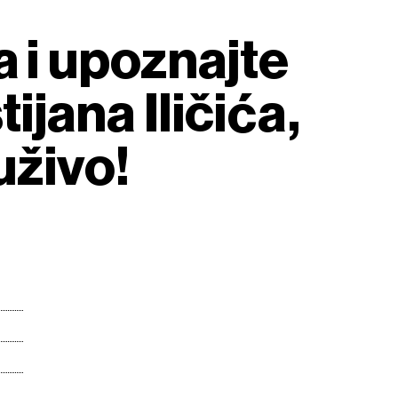
a i upoznajte
ijana Iličića,
uživo!