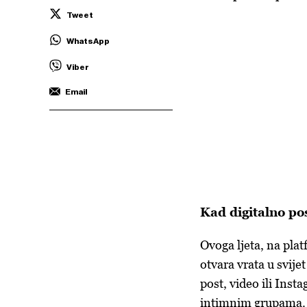
Tweet
WhatsApp
Viber
Email
Kad digitalno po
Ovoga ljeta, na pla
otvara vrata u svije
post, video ili Inst
intimnim grupama. J