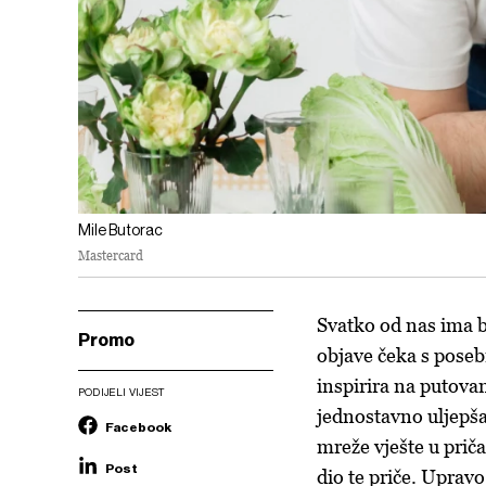
Mile Butorac
Mastercard
Svatko od nas ima 
Promo
objave čeka s pose
inspirira na putovan
PODIJELI VIJEST
jednostavno uljepša
Facebook
mreže vješte u priča
Post
dio te priče. Uprav