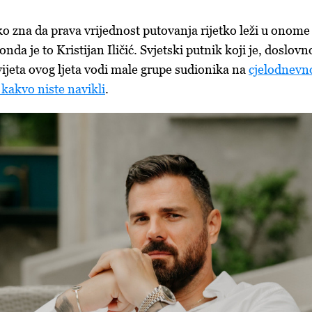
ko zna da prava vrijednost putovanja rijetko leži u onome
onda je to Kristijan Iličić. Svjetski putnik koji je, doslovn
vijeta ovog ljeta vodi male grupe sudionika na
cjelodnevn
 kakvo niste navikli
.