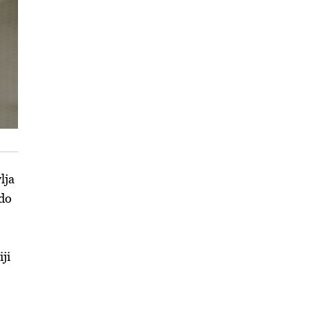
lja
 do
ji