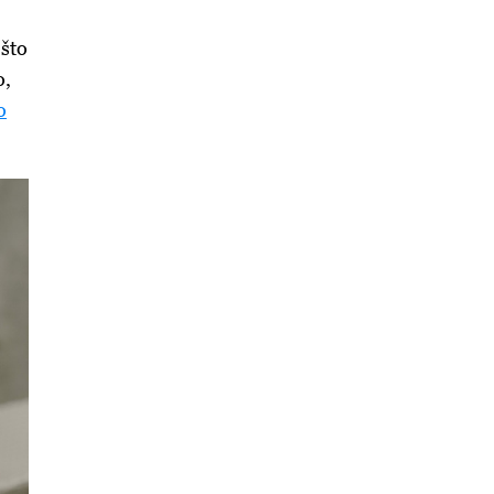
 što
o,
o