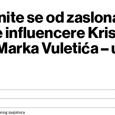
ite se od zaslon
 influencere Krist
Marka Vuletića – 
ravog majstora