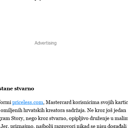
stane stvarno
tformi
priceless.com
, Mastercard korisnicima svojih karti
t omiljenih hrvatskih kreatora sadržaja. Ne kroz još jedan
agram Story, nego kroz stvarno, opipljivo druženje u mali
er, priznajmo, najbolji razgovori nikad se nisu događali