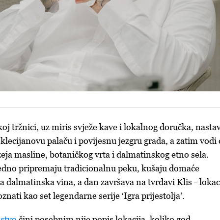
j tržnici, uz miris svježe kave i lokalnog doručka, nastav
klecijanovu palaču i povijesnu jezgru grada, a zatim vodi
zeja masline, botaničkog vrta i dalmatinskog etno sela.
jedno pripremaju tradicionalnu peku, kušaju domaće
 dalmatinska vina, a dan završava na tvrđavi Klis - lokaci
nati kao set legendarne serije ‘Igra prijestolja’.
ustvo
čini posebnim nije popis lokacija, koliko god