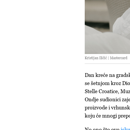
Kristijan Iličić | Mastercard
Dan kreće na gradsko
se šetnjom kroz Dio
Stelle Croatice, Mu
Ondje sudionici za
proizvode i vrhunska
koju će mnogi prepoz
No ono što ovo
isk