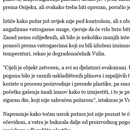
prema Osijeku, ali svakako treba biti oprezan, poručio j
Ističe kako požar još uvijek nije pod kontrolom, ali s o
angažirane vatrogasne snage, vjeruje da će vrlo brzo biti
Zasad nema ozlijeđenih, ali bilo je nekoliko manjih inte
pomoći prema vatrogascima koji su bili izloženi iznimn
temperaturi, rekao je dogradonačelnik Vulin.
"Cijeli je objekt zatvoren, a svi su djelatnici evakuiran
pogonu bilo je raznih uskladištenih plinova i zapaljivih 
koriste u procesu proizvodnje i prerade plastike, pa s
početka gašenja imali izazov kako to izmjestiti, i to je 
siguran dio, koji nije zahvaćen požarom", istaknuo je Vu
Napominje kako točan uzrok požara još nije poznat te će
očevidom, a vatra je buknula dalje od proizvodnog pog