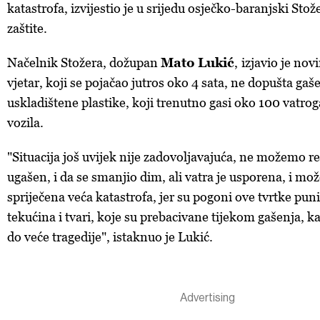
katastrofa, izvijestio je u srijedu osječko-baranjski Stož
zaštite.
Načelnik Stožera, dožupan
Mato Lukić
,
izjavio je no
vjetar, koji se pojačao jutros oko 4 sata, ne dopušta gaš
uskladištene plastike, koji trenutno gasi oko 100 vatro
vozila.
"Situacija još uvijek nije zadovoljavajuća, ne možemo re
ugašen, i da se smanjio dim, ali vatra je usporena, i mo
spriječena veća katastrofa, jer su pogoni ove tvrtke puni
tekućina i tvari, koje su prebacivane tijekom gašenja, k
do veće tragedije", istaknuo je Lukić.