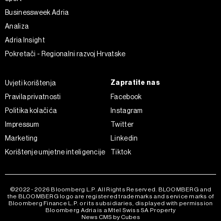
Businessweek Adria
Analiza
Adria Insight
Pokretači - Regionalni razvoj Hrvatske
Zapratite nas
Uvjeti korištenja
Pravila privatnosti
Facebook
Politika kolačića
Instagram
Impressum
Twitter
Marketing
Linkedin
Korištenje umjetne inteligencije
Tiktok
©2022 - 2026 Bloomberg L.P. All Rights Reserved. BLOOMBERG and
the BLOOMBERG logo are registered trademarks and service marks of
Bloomberg Finance L.P. or its subsidiaries, displayed with permission
Bloomberg Adria is a Mtel Swiss SA Property
News CMS by Cubes