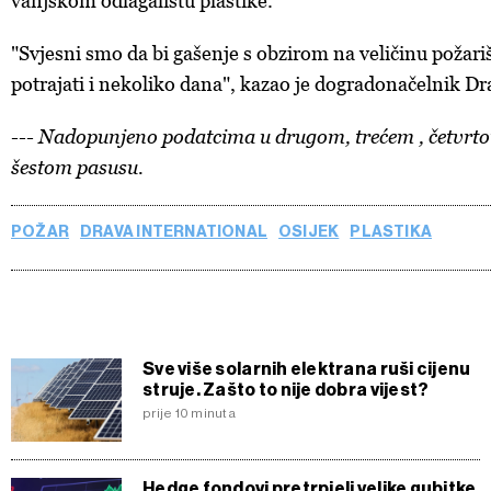
vanjskom odlagalištu plastike.
"Svjesni smo da bi gašenje s obzirom na veličinu požar
potrajati i nekoliko dana", kazao je dogradonačelnik Dr
--- Nadopunjeno podatcima u drugom, trećem , četvrto
šestom pasusu.
POŽAR
DRAVA INTERNATIONAL
OSIJEK
PLASTIKA
Sve više solarnih elektrana ruši cijenu
struje. Zašto to nije dobra vijest?
prije 10 minuta
Hedge fondovi pretrpjeli velike gubitke