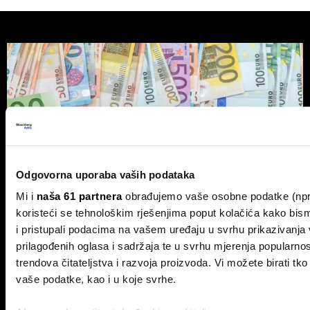
Odgovorna uporaba vaših podataka
Mi i
naša 61 partnera
obrađujemo vaše osobne podatke (npr.
koristeći se tehnološkim rješenjima poput kolačića kako bism
i pristupali podacima na vašem uređaju u svrhu prikazivanj
prilagođenih oglasa i sadržaja te u svrhu mjerenja popularnos
trendova čitateljstva i razvoja proizvoda. Vi možete birati tko
Vlasnik Magazinske kleti izdaje
vaše podatke, kao i u koje svrhe.
obveznice - centraliziranom