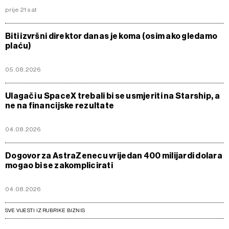
prije 21 sat
Biti izvršni direktor danas je koma (osim ako gledamo
plaću)
05.08.2026
Ulagači u SpaceX trebali bi se usmjeriti na Starship, a
ne na financijske rezultate
04.08.2026
Dogovor za AstraZenecu vrijedan 400 milijardi dolara
mogao bi se zakomplicirati
04.08.2026
SVE VIJESTI IZ RUBRIKE BIZNIS