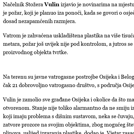
Načelnik Stožera
Vulin
izjavio je novinarima na mjest
je požar, koji je planuo iza ponoći, kada se govori o os
dosad nezapamćenih razmjera.
Vatrom je zahvaćena uskladištena plastika na više tisuć
metara, požar još uvijek nije pod kontrolom, a jutros se 
proizvodnog objekta tvrtke.
Na terenu su javne vatrogasne postrojbe Osijeka i Belo
čak 21 dobrovoljno vatrogasno društvo, s područja Osije
Vulin je zamolio sve građane Osijeka i okolice da što m
otvorenom. Stanje nije toliko alarmantno da ne smiju izla
koji imaju problema s dišnim sustavom, neka se čuvaju,
zatvore prozore na svojim objektima, zbog mogućeg šte
plinova, uslijed izgaranja plastike, dodao je. Vjetar zas