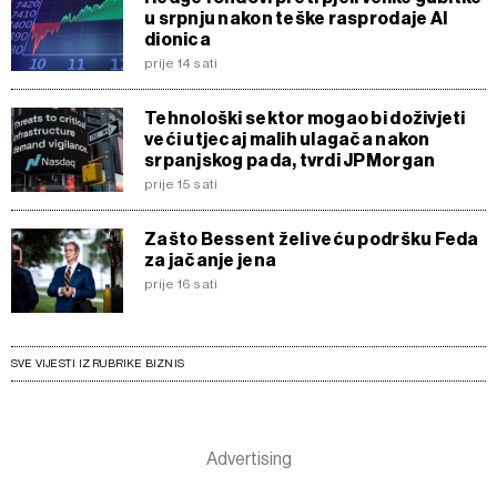
u srpnju nakon teške rasprodaje AI
dionica
prije 14 sati
Tehnološki sektor mogao bi doživjeti
veći utjecaj malih ulagača nakon
srpanjskog pada, tvrdi JPMorgan
prije 15 sati
Zašto Bessent želi veću podršku Feda
za jačanje jena
prije 16 sati
SVE VIJESTI IZ RUBRIKE BIZNIS