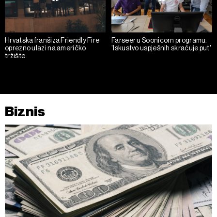
Hrvatska franšiza Friendly Fire
Farseer u Soonicorn programu:
oprezno ulazi na američko
'Iskustvo uspješnih skraćuje put'
tržište
Biznis