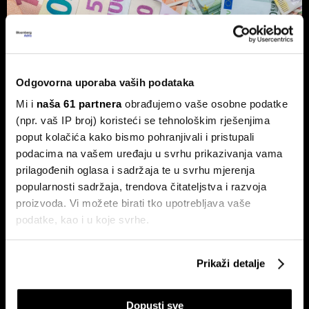
Vlasnik Magazinske kleti izdaje
obveznice - centraliziranom
kuhinjom do trostrukog rasta marže
Odgovorna uporaba vaših podataka
Tvrtka Superior Ugostiteljstvo izdaje trogodišnje
Mi i
naša 61 partnera
obrađujemo vaše osobne podatke
obveznice vrijedne 1,5 milijuna eura, više od milijun eura
ulažu u sustav centralizirane pripreme hrane.
(npr. vaš IP broj) koristeći se tehnološkim rješenjima
poput kolačića kako bismo pohranjivali i pristupali
podacima na vašem uređaju u svrhu prikazivanja vama
prilagođenih oglasa i sadržaja te u svrhu mjerenja
popularnosti sadržaja, trendova čitateljstva i razvoja
proizvoda. Vi možete birati tko upotrebljava vaše
podatke, kao i u koje svrhe.
Ako nam dopustite, također bismo htjeli:
Ovo je nova strategija shopping
Evo kako BOX NOW želi
Prikaži detalje
Prikupljati podatke o vašoj geografskoj lokaciji,
centara u eri online kupnje
oblikovati budućnost logistike u
Hrvatskoj
koji mogu biti precizni do radijusa od nekoliko metara
Dopusti sve
Prepoznati vaš uređaj tako što ćemo aktivno