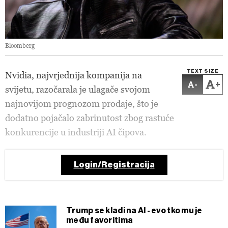
Bloomberg
TEXT SIZE
Nvidia, najvrjednija kompanija na
-
+
svijetu, razočarala je ulagače svojom
najnovijom prognozom prodaje, što je
dodatno pojačalo zabrinutost zbog rastuće
konkurencije u industriji AI čipova.
Login/Registracija
Trump se kladi na AI - evo tko mu je
među favoritima