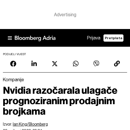
Prijava
Pretplata
PODIJELI VIJEST
Kompanije
Nvidia razočarala ulagače
prognoziranim prodajnim
brojkama
Izvor:
Ian King/Bloomberg