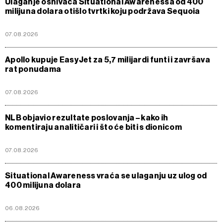
Ulaganje osnivača Situational Awarenessa od 400
milijuna dolara otišlo tvrtki koju podržava Sequoia
07.08.2026
Apollo kupuje EasyJet za 5,7 milijardi funti i završava
rat ponudama
07.08.2026
NLB objavio rezultate poslovanja – kako ih
komentiraju analitičari i što će biti s dionicom
07.08.2026
Situational Awareness vraća se ulaganju uz ulog od
400 milijuna dolara
06.08.2026