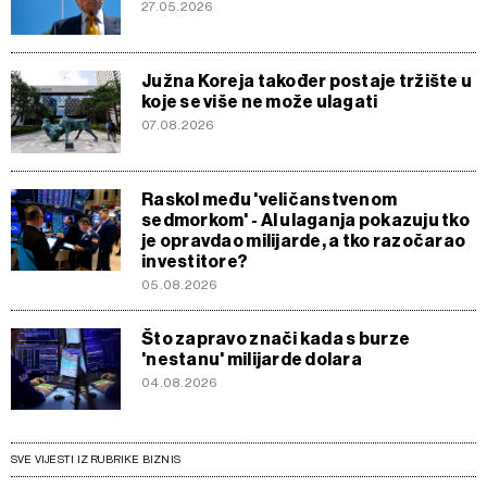
27.05.2026
Južna Koreja također postaje tržište u
koje se više ne može ulagati
07.08.2026
Raskol među 'veličanstvenom
sedmorkom' - AI ulaganja pokazuju tko
je opravdao milijarde, a tko razočarao
investitore?
05.08.2026
Što zapravo znači kada s burze
'nestanu' milijarde dolara
04.08.2026
SVE VIJESTI IZ RUBRIKE BIZNIS