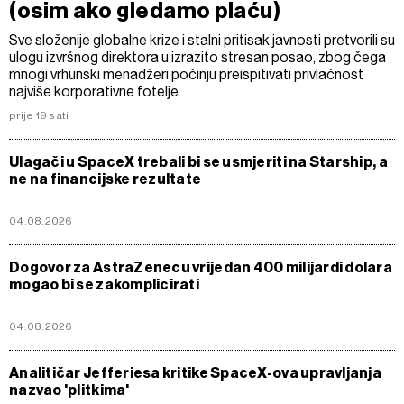
(osim ako gledamo plaću)
Sve složenije globalne krize i stalni pritisak javnosti pretvorili su
ulogu izvršnog direktora u izrazito stresan posao, zbog čega
mnogi vrhunski menadžeri počinju preispitivati privlačnost
najviše korporativne fotelje.
prije 19 sati
Ulagači u SpaceX trebali bi se usmjeriti na Starship, a
ne na financijske rezultate
04.08.2026
Dogovor za AstraZenecu vrijedan 400 milijardi dolara
mogao bi se zakomplicirati
04.08.2026
Analitičar Jefferiesa kritike SpaceX-ova upravljanja
nazvao 'plitkima'