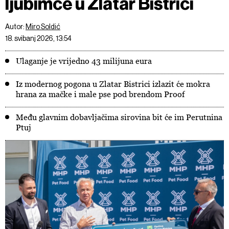
ljubimce u Zlatar Bistrici
Autor:
Miro Soldić
18. svibanj 2026, 13:54
Ulaganje je vrijedno 43 milijuna eura
Iz modernog pogona u Zlatar Bistrici izlazit će mokra
hrana za mačke i male pse pod brendom Proof
Među glavnim dobavljačima sirovina bit će im Perutnina
Ptuj