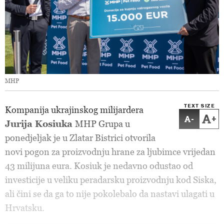
MHP
TEXT SIZE
Kompanija ukrajinskog milijardera
-
+
Jurija Kosiuka
MHP Grupa u
ponedjeljak je u Zlatar Bistrici otvorila
novi pogon za proizvodnju hrane za ljubimce vrijedan
43 milijuna eura. Kosiuk je nedavno odustao od
investicije u veliku peradarsku proizvodnju kod Siska,
ali čini se da ga to nije pokolebalo da nastavi ulagati u
Hrvatsku.