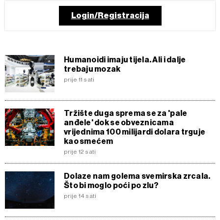
Login/Registracija
Humanoidi imaju tijela. Ali i dalje
trebaju mozak
prije 11 sati
Tržište duga sprema se za 'pale
anđele' dok se obveznicama
vrijednima 100 milijardi dolara trguje
kao smećem
prije 12 sati
Dolaze nam golema svemirska zrcala.
Što bi moglo poći po zlu?
prije 14 sati