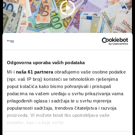
Vlasnik Magazinske kleti izdaje
Odgovorna uporaba vaših podataka
obveznice - centraliziranom
Mi i
naša 61 partnera
obrađujemo vaše osobne podatke
kuhinjom do trostrukog rasta marže
(npr. vaš IP broj) koristeći se tehnološkim rješenjima
poput kolačića kako bismo pohranjivali i pristupali
Tvrtka Superior Ugostiteljstvo izdaje trogodišnje
obveznice vrijedne 1,5 milijuna eura, više od milijun eura
podacima na vašem uređaju u svrhu prikazivanja vama
ulažu u sustav centralizirane pripreme hrane.
prilagođenih oglasa i sadržaja te u svrhu mjerenja
popularnosti sadržaja, trendova čitateljstva i razvoja
proizvoda. Vi možete birati tko upotrebljava vaše
podatke, kao i u koje svrhe.