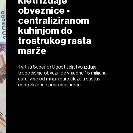
kleti izdaje
obveznice -
centraliziranom
kuhinjom do
trostrukog rasta
marže
Tvrtka Superior Ugostiteljstvo izdaje
trogodišnje obveznice vrijedne 1,5 milijuna
eura, više od milijun eura ulažu u sustav
centralizirane pripreme hrane.