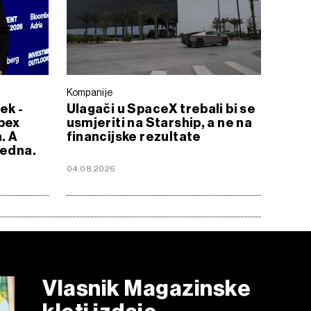
Kompanije
ek -
Ulagači u SpaceX trebali bi se
bex
usmjeriti na Starship, a ne na
. A
financijske rezultate
jedna.
04.08.2026
Vlasnik Magazinske