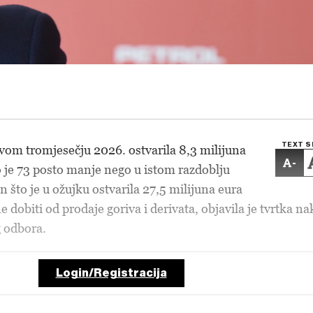
TEXT S
rvom tromjesečju 2026. ostvarila 8,3 milijuna
-
to je 73 posto manje nego u istom razdoblju
 što je u ožujku ostvarila 27,5 milijuna eura
 dobiti od prodaje goriva i derivata, objavila je tvrtka n
 odbora.
Login/Registracija