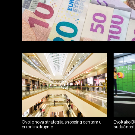
Ovo je nova strategija shopping centara u
Evo kako B
eri online kupnje
budućnost 