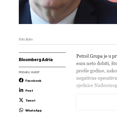
Foto Bobo
Petrol Grupa je u p
Bloomberg Adria
eura neto dobiti, š
prošle godine, nakon
PODIJELI VIJEST
negativne operativne
Facebook
sjednice Nadzornog
Post
Tweet
WhatsApp