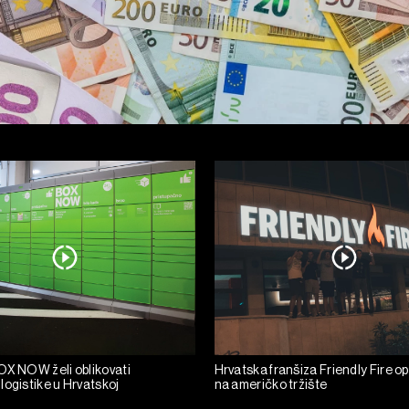
OX NOW želi oblikovati
Hrvatska franšiza Friendly Fire o
logistike u Hrvatskoj
na američko tržište