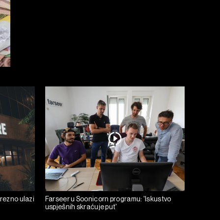
prezno ulazi
Farseer u Soonicorn programu: 'Iskustvo
uspješnih skraćuje put'