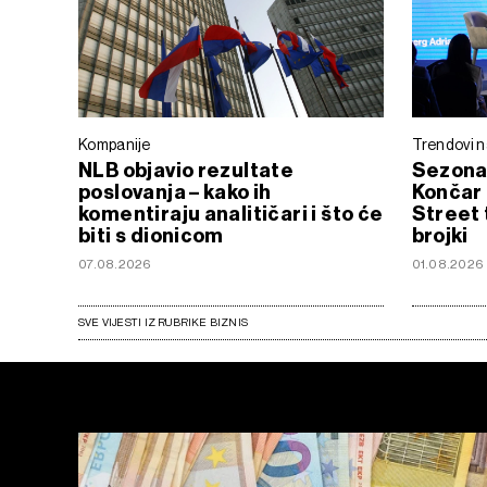
Kompanije
Trendovi n
NLB objavio rezultate
Sezona 
poslovanja – kako ih
Končar 
komentiraju analitičari i što će
Street 
biti s dionicom
brojki
07.08.2026
01.08.2026
SVE VIJESTI IZ RUBRIKE BIZNIS