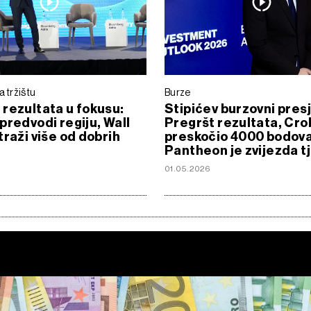
a tržištu
Burze
rezultata u fokusu:
Stipićev burzovni presj
predvodi regiju, Wall
Pregršt rezultata, Cro
traži više od dobrih
preskočio 4000 bodova
Pantheon je zvijezda t
01.05.2026